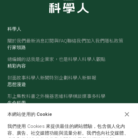
科學人
關於我們
最新消息
訂閱與FAQ
聯絡我們
加入我們
隱私政策
行家領路
總編輯的話
我是企業家，也是科學人
科學人觀點
精彩內容
封面故事
科學人新聞
特別企劃
科學人新鮮報
思想漫遊
形上集
教科書之外
機器思維
科學棋談
媒事多科學
生命科學
醫學
古生物
心理學
生態學
本網站使用的 Cookie
物質世界
我們使用 Cookies 來提供最佳的網站體驗，包含個人化內
物理
化學
地球科學
天文
容、廣告、社交媒體功能與流量分析。我們也向社交媒體、