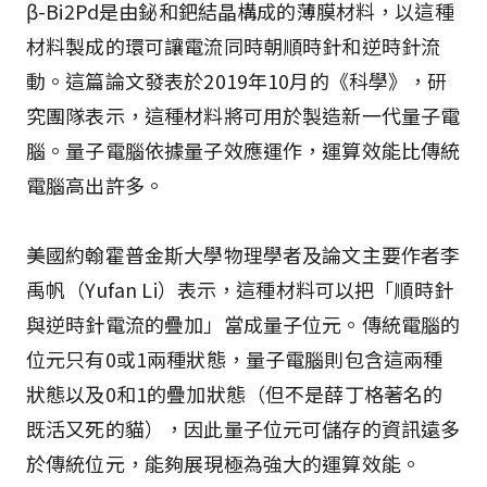
β-Bi2Pd是由鉍和鈀結晶構成的薄膜材料，以這種
材料製成的環可讓電流同時朝順時針和逆時針流
動。這篇論文發表於2019年10月的《科學》，研
究團隊表示，這種材料將可用於製造新一代量子電
腦。量子電腦依據量子效應運作，運算效能比傳統
電腦高出許多。
美國約翰霍普金斯大學物理學者及論文主要作者李
禹帆（Yufan Li）表示，這種材料可以把「順時針
與逆時針電流的疊加」當成量子位元。傳統電腦的
位元只有0或1兩種狀態，量子電腦則包含這兩種
狀態以及0和1的疊加狀態（但不是薛丁格著名的
既活又死的貓），因此量子位元可儲存的資訊遠多
於傳統位元，能夠展現極為強大的運算效能。