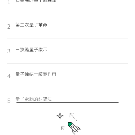
1
第二次量子革命
2
三狹縫量子啟示
3
量子纏結＝超距作用
4
量子電腦的糾錯法
5