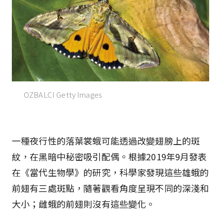
OZBALCI Getty Images
一種夜行性的落葉裳蛾可能透過改變翅膀上的斑
紋，在黑暗中秘密吸引配偶。根據2019年9月發表
在《當代生物學》的研究，科學家發現這些雄蛾的
前翅有三處斑點，隨著觀看角度呈現不同的深淺和
大小；雌蛾的前翅則沒有這些變化。