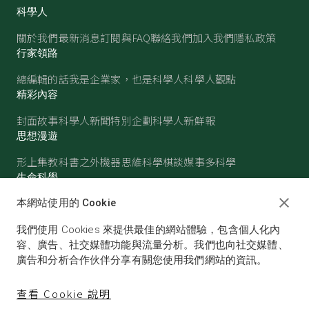
科學人
關於我們
最新消息
訂閱與FAQ
聯絡我們
加入我們
隱私政策
行家領路
總編輯的話
我是企業家，也是科學人
科學人觀點
精彩內容
封面故事
科學人新聞
特別企劃
科學人新鮮報
思想漫遊
形上集
教科書之外
機器思維
科學棋談
媒事多科學
生命科學
醫學
古生物
心理學
生態學
本網站使用的 Cookie
物質世界
我們使用 Cookies 來提供最佳的網站體驗，包含個人化內
物理
化學
地球科學
天文
容、廣告、社交媒體功能與流量分析。我們也向社交媒體、
廣告和分析合作伙伴分享有關您使用我們網站的資訊。
查看 Cookie 說明