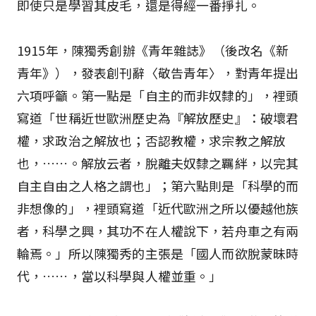
即使只是學習其皮毛，還是得經一番掙扎。
1915年，陳獨秀創辦《青年雜誌》（後改名《新
青年》），發表創刊辭〈敬告青年〉，對青年提出
六項呼籲。第一點是「自主的而非奴隸的」，裡頭
寫道「世稱近世歐洲歷史為『解放歷史』：破壞君
權，求政治之解放也；否認教權，求宗教之解放
也，……。解放云者，脫離夫奴隸之羈絆，以完其
自主自由之人格之謂也」；第六點則是「科學的而
非想像的」，裡頭寫道「近代歐洲之所以優越他族
者，科學之興，其功不在人權說下，若舟車之有兩
輪焉。」所以陳獨秀的主張是「國人而欲脫蒙昧時
代，……，當以科學與人權並重。」