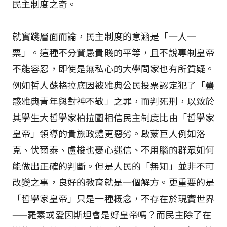
民主制度之奇。
就實踐層面而論，民主制度的意涵是「一人一
票」。這種不分賢愚貴賤的平等，且不說專制皇帝
不能容忍，即使是無私心的大學問家也有所質疑。
例如哲人蘇格拉底因被雅典公民投票認定犯了「蠱
惑雅典青年與對神不敬」之罪，而判死刑，以致於
其學生大哲學家柏拉圖相信民主制度比由「哲學家
皇帝」領導的貴族政體更惡劣。啟蒙巨人例如洛
克、伏爾泰、盧梭也憂心迷信、不用腦的群眾如何
能做出正確的判斷。但是人民的「無知」並非不可
改變之事，良好的教育就是一個解方。更重要的是
「哲學家皇帝」只是一種概念，不存在於現實世界
——羅素或愛因斯坦會是好皇帝嗎？而民主除了在