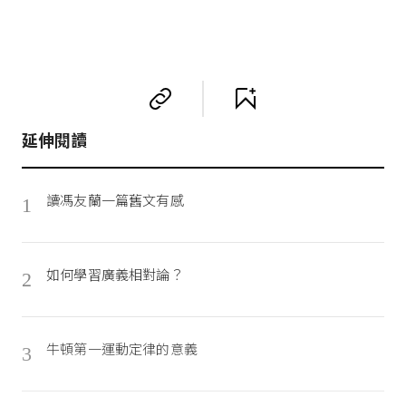
延伸閱讀
讀馮友蘭一篇舊文有感
1
如何學習廣義相對論？
2
牛頓第一運動定律的意義
3