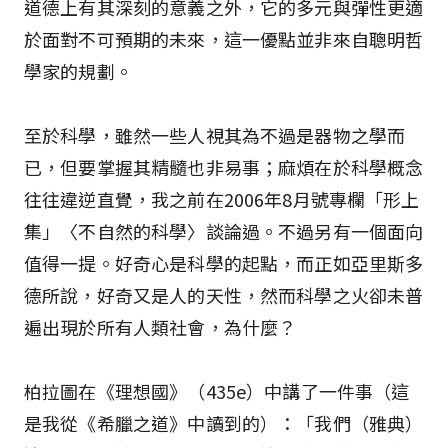
道德上有其深刻的意義之外，它的多元與彈性更適
於面對不可預期的未來，這一優點並非來自聰明哲
學家的規劃。
至於科學，雖然一些人視其為不過是器物之學而
已，但要掌握其精髓也非易事；麻煩在於科學概念
往往違逆直覺，我之前在2006年8月號專欄「形上
集」〈不自然的科學〉談論過。不過另有一個面向
值得一提。好奇心是科學的起點，而正如亞里斯多
德所說，好奇又是人的天性，然而科學之火卻未普
遍出現於所有人類社會，為什麼？
柏拉圖在《理想國》（435e）中講了一件事（這
是我從《希臘之道》中讀到的）：「我們（雅典）