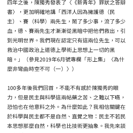
四年之後，陳獨秀發表了〈《新青年》罪狀之答辯
書〉，更加明確地講「西洋人因為擁護德（民
主）、賽（科學）兩先生，鬧了多少事，流了多少
血，德、賽兩先生才漸漸從黑暗中把他們救出，引
到光明世界。我們現在認定只有這兩位先生，可以
救治中國政治上道德上學術上思想上一切的黑
暗。」（參見2019年6月號專欄「形上集」〈為什
麼非彎曲時空不可（一）〉）
100多年後我們回首，不能不有感於陳獨秀的眼
力，但是民主與科學這兩帖藥之苦、之難以下嚥，
恐怕也在他意料之外。為什麼如此？我相信關鍵在
於科學與民主都不是自然、直覺之物：民主不若民
本思想那麼自然，科學也比技術更抽象。我先來談