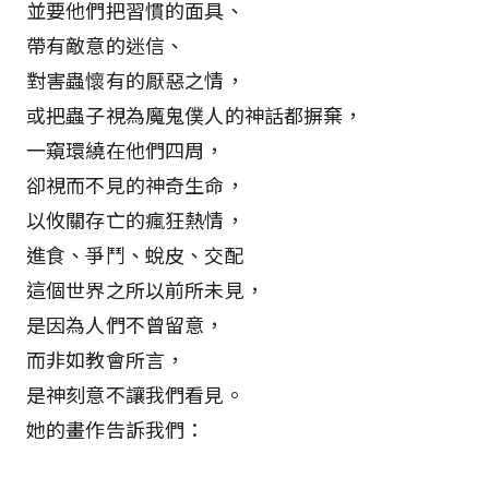
並要他們把習慣的面具、
帶有敵意的迷信、
對害蟲懷有的厭惡之情，
或把蟲子視為魔鬼僕人的神話都摒棄，
一窺環繞在他們四周，
卻視而不見的神奇生命，
以攸關存亡的瘋狂熱情，
進食、爭鬥、蛻皮、交配――
這個世界之所以前所未見，
是因為人們不曾留意，
而非如教會所言，
是神刻意不讓我們看見。
她的畫作告訴我們：