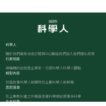
科學人
關於我們
最新消息
訂閱與FAQ
聯絡我們
加入我們
隱私政策
行家領路
總編輯的話
我是企業家，也是科學人
科學人觀點
精彩內容
封面故事
科學人新聞
特別企劃
科學人新鮮報
思想漫遊
形上集
教科書之外
機器思維
科學棋談
媒事多科學
生命科學