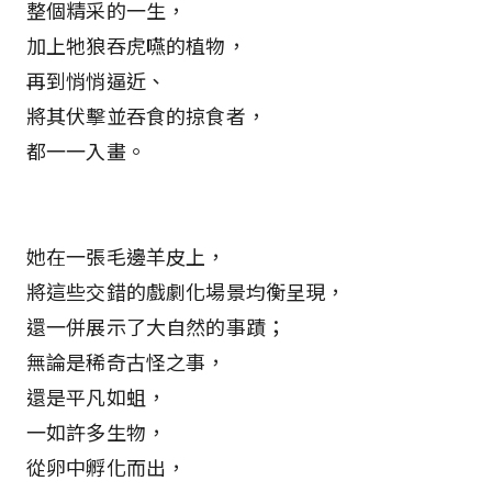
整個精采的一生，
加上牠狼吞虎嚥的植物，
再到悄悄逼近、
將其伏擊並吞食的掠食者，
都一一入畫。
她在一張毛邊羊皮上，
將這些交錯的戲劇化場景均衡呈現，
還一併展示了大自然的事蹟；
無論是稀奇古怪之事，
還是平凡如蛆，
一如許多生物，
從卵中孵化而出，