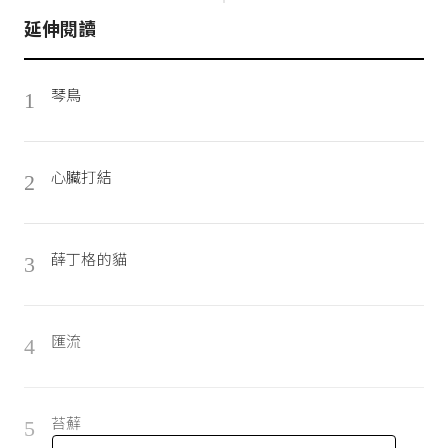
延伸閱讀
琴鳥
1
心臟打結
2
薛丁格的貓
3
匯流
4
苔蘚
5