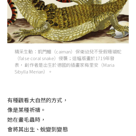
精采生動：凱門鱷（caiman）保衛幼兒不受假珊瑚蛇
（false coral snake）侵襲；這幅版畫於1719年發
表， 創作者是出生於德國的插畫家梅里安（Maria
Sibylla Merian）。
有種觀看大自然的方式，
像是某種祈禱。
她在畫毛蟲時，
會將其出生、蛻變到變態