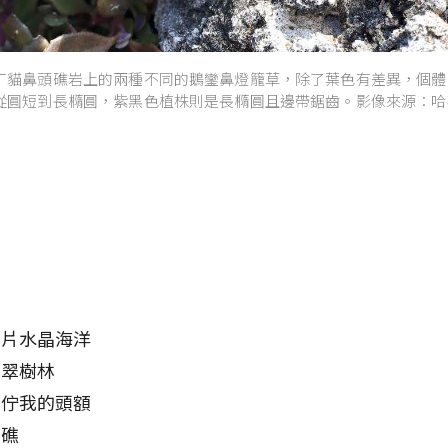
丁貓鼻頭礁岩上的兩種不同的鵝鑾鼻燈籠草，除了葉色有差異，個體
從圓短到長橢圓，紫黑色植株則是長橢圓且邊帶鋸齒。影像來源：哈
到
到
這片水晶海洋
翡翠樹林
炤佇我的頭額
岩礁