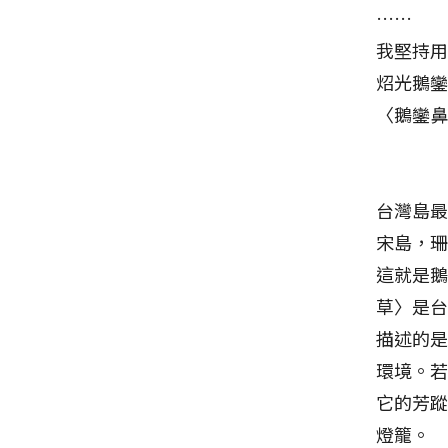
……
我堅持
炤光鵝
――〈鵝
台灣島
宋島，
這就是
草〉是
描述的
環境。
它的芳
燈籠。