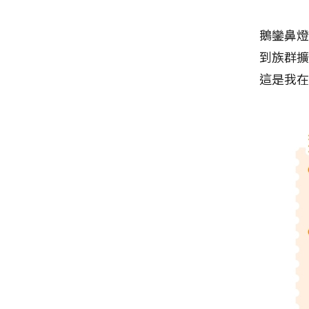
鵝鑾鼻
到族群
這是我