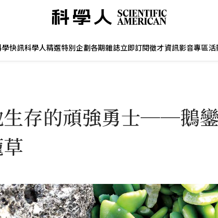
科學快訊
科學人精選
特別企劃
各期雜誌
立即訂閱
徵才資訊
影音專區
活
地生存的頑強勇士──鵝
籠草