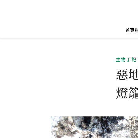
首頁
生物手記
惡
燈