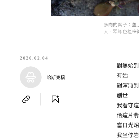
多肉的葉子：墾
大，翠綠色植株
2020.02.04
對無始
有始
哈斯克橋
對渾沌
創世
我看守
佮這片
當日光
我坐佇