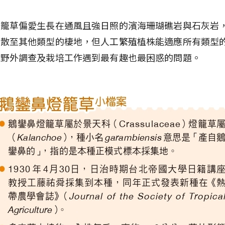
燈籠草偏愛生長在通風且強日照的濱海珊瑚礁岩與石灰岩
擴散至其他類型的棲地，但人工繁殖植株能適應所有類型
在野外調查及栽培工作遇到最有趣也最困惑的問題。