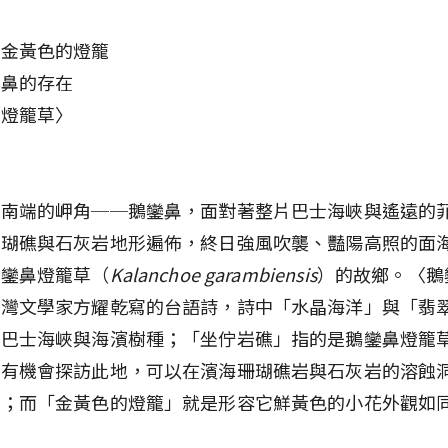
用金黃色的燈籠
鑾鼻的存在
鑾鼻燈籠草〉
最南端的岬角──鵝鑾鼻，面對著整片巴士海峽與遙遠的
珊瑚礁與石灰岩地形遍佈，終日強風吹襲、豔陽高照的面
鵝鑾鼻燈籠草（
Kalanchoe garambiensis
）的故鄉。〈鵝
台灣文學家方耀乾寫的台語詩，詩中「水晶海洋」與「翡
是巴士海峽與海濱樹種；「坐佇岩礁」指的是鵝鑾鼻燈籠
若有機會探訪此地，可以在濱海珊瑚礁岩與石灰岩的溶蝕
蹤；而「金黃色的燈籠」就是形容它鮮黃色的小花外觀如