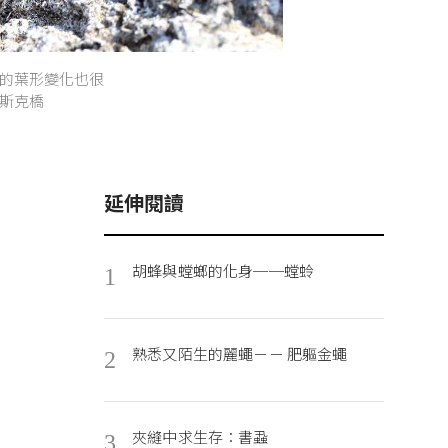
的葉形變化也很
斯克橋
延伸閱讀
胡蜂與螳螂的化身──螳蛉
1
熟悉又陌生的麗蠅－－ 肥軀金蠅
2
夾縫中求生存：書蝨
3