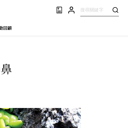
動回顧
鑾鼻