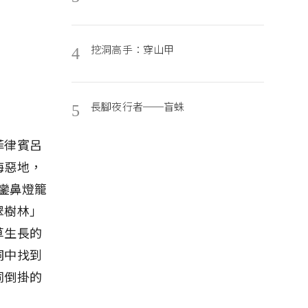
挖洞高手：穿山甲
4
長腳夜行者──盲蛛
5
菲律賓呂
海惡地，
鑾鼻燈籠
翠樹林」
草生長的
洞中找到
同倒掛的