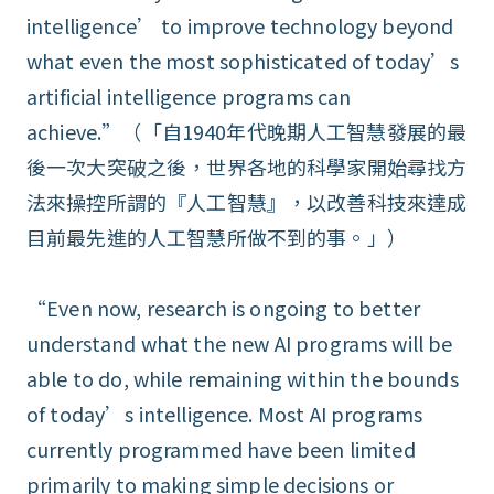
intelligence’ to improve technology beyond
what even the most sophisticated of today’s
artificial intelligence programs can
achieve.”（「自1940年代晚期人工智慧發展的最
後一次大突破之後，世界各地的科學家開始尋找方
法來操控所謂的『人工智慧』，以改善科技來達成
目前最先進的人工智慧所做不到的事。」）
“Even now, research is ongoing to better
understand what the new AI programs will be
able to do, while remaining within the bounds
of today’s intelligence. Most AI programs
currently programmed have been limited
primarily to making simple decisions or