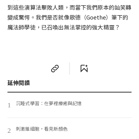
到這些演算法擊敗人類，而當下我們原本的訕笑轉
變成驚愕。我們是否就像歌德（Goethe）筆下的
魔法師學徒，已召喚出無法掌控的強大精靈？
延伸閱讀
沉睡式學習：在夢裡療癒與記憶
1
刺激錐細胞，看見新顏色
2