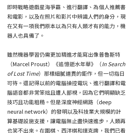
即時戰略遊戲星海爭霸、進行翻譯、為個人推薦書
和電影，以及在照片和影片中辨識人們的身分，現
在又有一項我們原本以為只有人類才有的能力，機
器人也具備了。
雖然機器學習仍需更加精進才能寫出像普魯斯特
（Marcel Proust）《追憶逝水年華》（
In Search
of Lost Time
）那樣細膩連貫的鉅作，但一切指日
可待。還記得以前的電腦操控電玩、進行翻譯和電
腦語音都非常笨拙且遭人鄙視，因為它們明顯缺乏
技巧且功能粗糙。但是深度神經網路（deep
neural network）的發明以及科技業大規模的計
算基礎設施支援，讓電腦無止盡快速進步，人類再
也笑不出來。在圍棋、西洋棋和撲克牌，我們已看