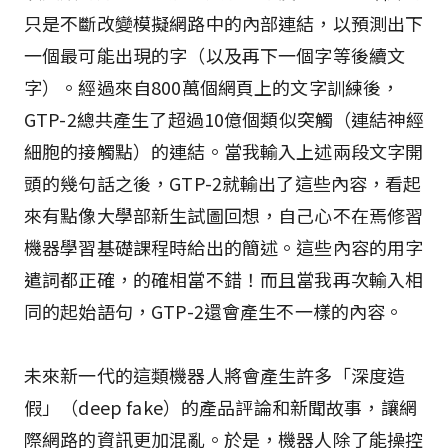
只是不斷改變模擬網路中的內部連結，以預測出下
一個最可能出現的字（以及再下一個字等後續文
字）。經過來自800萬個網頁上的文字訓練後，
GTP-2總共產生了超過10億個類似突觸（連結神經
細胞的接觸點）的連結。當我輸入上述兩段文字開
頭的幾句話之後，GTP-2就輸出了這些內容，看起
來有點像大學部新生試圖回想，自己心不在焉修習
機器學習基礎課程時給出的簡述。這些內容的用字
遣詞都正確，的確相當不錯！而且當我再次輸入相
同的起始語句，GTP-2還會產生不一樣的內容。
未來新一代的這類機器人將會產生許多「深度造
假」（deep fake）的產品評論和新聞故事，讓網
際網路的資訊更加混亂。於是，機器人除了能操控