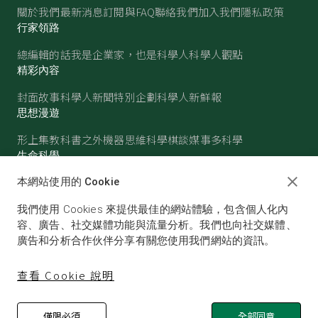
關於我們
最新消息
訂閱與FAQ
聯絡我們
加入我們
隱私政策
行家領路
總編輯的話
我是企業家，也是科學人
科學人觀點
精彩內容
封面故事
科學人新聞
特別企劃
科學人新鮮報
思想漫遊
形上集
教科書之外
機器思維
科學棋談
媒事多科學
生命科學
醫學
古生物
心理學
生態學
本網站使用的 Cookie
物質世界
我們使用 Cookies 來提供最佳的網站體驗，包含個人化內
物理
化學
地球科學
天文
容、廣告、社交媒體功能與流量分析。我們也向社交媒體、
廣告和分析合作伙伴分享有關您使用我們網站的資訊。
查看 Cookie 說明
僅限必須
全部同意