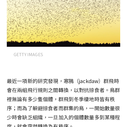
GETTY IMAGES
最近一項新的研究發現，寒鴉（jackdaw）群飛時
會在兩組飛行規則之間轉換，以對抗掠食者。鳥群
裡無論有多少隻個體，群飛到冬季棲地時皆有秩
序；而為了躲避掠食者而群集的鳥，一開始數量很
少時會缺乏組織，一旦加入的個體數量多到某種程
度，就會突然轉換為有秩序。