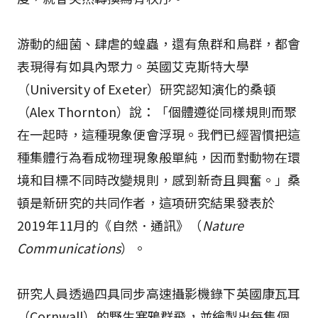
游動的細菌、肆虐的蝗蟲，還有魚群和鳥群，都會
表現得有如具內聚力。英國艾克斯特大學
（University of Exeter）研究認知演化的桑頓
（Alex Thornton）說：「個體遵從同樣規則而聚
在一起時，這種現象便會浮現。我們已經習慣把這
種集體行為看成物理現象般單純，因而對動物在環
境和目標不同時改變規則，感到新奇且興奮。」桑
頓是新研究的共同作者，這項研究結果發表於
2019年11月的《自然．通訊》（
Nature
Communications
）。
研究人員透過四具同步高速攝影機錄下英國康瓦耳
（Cornwall）的野生寒鴉群飛，並繪製出每隻個