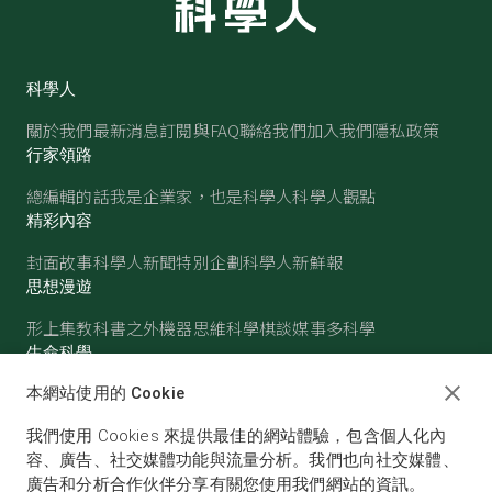
科學人
關於我們
最新消息
訂閱與FAQ
聯絡我們
加入我們
隱私政策
行家領路
總編輯的話
我是企業家，也是科學人
科學人觀點
精彩內容
封面故事
科學人新聞
特別企劃
科學人新鮮報
思想漫遊
形上集
教科書之外
機器思維
科學棋談
媒事多科學
生命科學
醫學
古生物
心理學
生態學
本網站使用的 Cookie
物質世界
我們使用 Cookies 來提供最佳的網站體驗，包含個人化內
物理
化學
地球科學
天文
容、廣告、社交媒體功能與流量分析。我們也向社交媒體、
廣告和分析合作伙伴分享有關您使用我們網站的資訊。