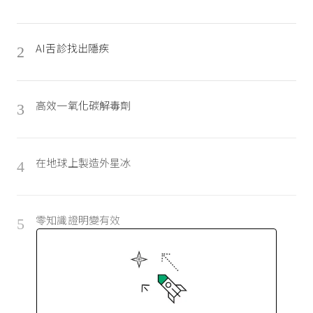
AI舌診找出隱疾
2
高效一氧化碳解毒劑
3
在地球上製造外星冰
4
零知識證明變有效
5