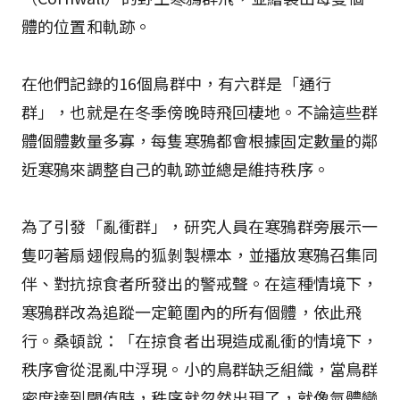
體的位置和軌跡。
在他們記錄的16個鳥群中，有六群是「通行
群」，也就是在冬季傍晚時飛回棲地。不論這些群
體個體數量多寡，每隻寒鴉都會根據固定數量的鄰
近寒鴉來調整自己的軌跡並總是維持秩序。
為了引發「亂衝群」，研究人員在寒鴉群旁展示一
隻叼著扇翅假鳥的狐剝製標本，並播放寒鴉召集同
伴、對抗掠食者所發出的警戒聲。在這種情境下，
寒鴉群改為追蹤一定範圍內的所有個體，依此飛
行。桑頓說：「在掠食者出現造成亂衝的情境下，
秩序會從混亂中浮現。小的鳥群缺乏組織，當鳥群
密度達到閾值時，秩序就忽然出現了，就像氣體變