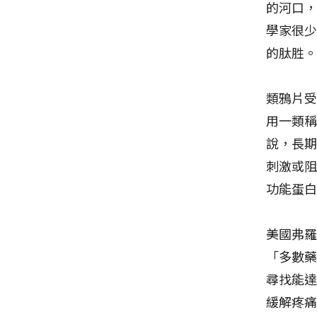
的河口
學家很
的肽胜
類鴉片
用一類稱
說，長
刺激或阻
功能蛋
美國弗羅
「多數藥
尋找能達
緩解疼