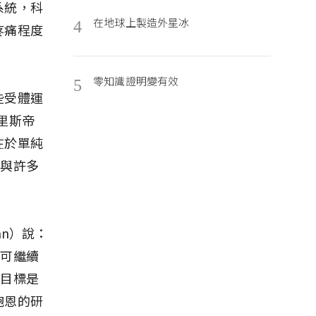
系統，科
在地球上製造外星冰
4
疼痛程度
零知識證明變有效
5
些受體運
里斯帝
在於單純
也與許多
hn）說：
也可繼續
的目標是
鮑恩的研