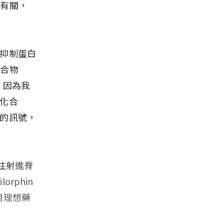
化有關，
－抑制蛋白
化合物
，因為我
化合
白的訊號，
接注射進脊
rphin
―理想藥