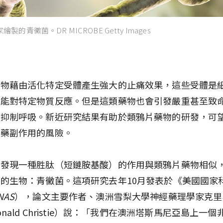
的青黴菌。DR MICROBE Getty Images
藥物藉由活化特定受體產生強大的止痛效果，這些受體是
，能對特定物質反應。但是這類藥物也會引發嚴重甚至致
如抑制呼吸。新近研究結果有助於類鴉片藥物的研發，可
痛藥副作用的風險。
員發現一種胜肽（短鏈胺基酸）的作用與類鴉片藥物相似
的生物：青黴菌。這項研究去年10月發表於《美國國家
NAS
），論文主要作者、澳洲雪梨大學神經藥理學家克里
onald Christie）說：「我們在澳洲塔斯馬尼亞島上一