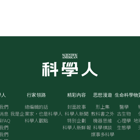
學人
行家領路
精彩內容
思想漫遊
生命科學
物
我們
總編輯的話
封面故事
形上集
醫學
消息
我是企業家，也是科學人
科學人新聞
教科書之外
古生物
FAQ
科學人觀點
特別企劃
機器思維
心理學
地
我們
科學人新鮮報
科學棋談
生態學
我們
媒事多科學