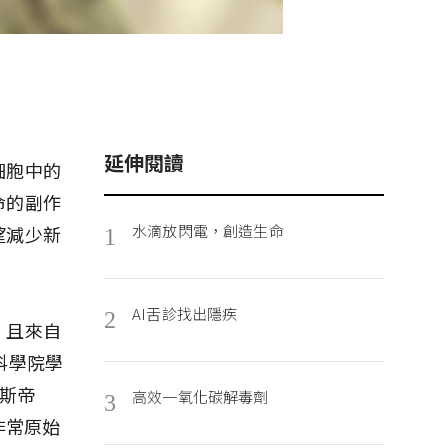
延伸閱讀
細胞中的
命的副作
水滴放閃電，創造生命
望減少新
1
AI舌診找出隱疾
2
，且來自
科學院學
斯帝
高效一氧化碳解毒劑
3
個非常原始