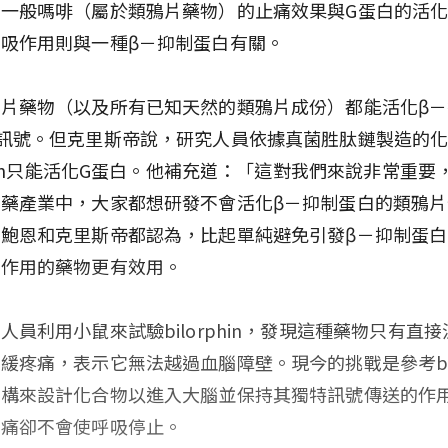
一般嗎啡（屬於類鴉片藥物）的止痛效果與G蛋白的活
吸作用則與一種β－抑制蛋白有關。
片藥物（以及所有已知天然的類鴉片成份）都能活化β
訊號。但克里斯帝說，研究人員依據真菌胜肽鏈製造的
rphin只能活化G蛋白。他補充道：「這對我們來說非常重要
藥產業中，大家都想研發不會活化β－抑制蛋白的類鴉片
鮑恩和克里斯帝都認為，比起單純避免引發β－抑制蛋
副作用的藥物更有效用。
人員利用小鼠來試驗bilorphin，發現這種藥物只有直
緩疼痛，表示它無法越過血腦障壁。現今的挑戰是參考bilo
構來設計化合物以進入大腦並保持其獨特訊號傳送的作用―
止痛卻不會使呼吸停止。