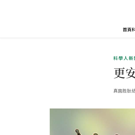
首頁
科學人新
更
真菌胜肽