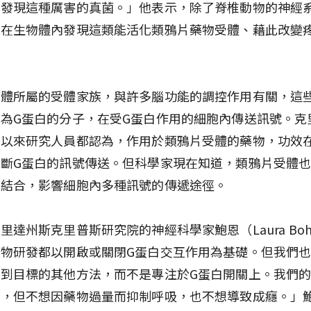
，發現這種厲害的真菌。」他表示，除了脊椎動物的神經
少在生物體內發現這類能活化類鴉片藥物受體、藉此改變
。
受體所屬的受體家族，與許多腦功能的調控作用有關，這
為G蛋白的分子，在受G蛋白作用的細胞內傳送訊號。克
期以來研究人員都認為，作用於類鴉片受體的藥物，功效
斷G蛋白的訊號傳送。但科學家現在知道，類鴉片受體
白結合，影響細胞內多種訊號的傳遞途徑。
里達州斯克里普斯研究院的神經科學家鮑恩（Laura Bo
物研發都以開啟或關閉G蛋白交互作用為基礎。但我們
到目標的其他方法，而不是專注於G蛋白開關上。我們
痛，但不想因藥物過量而抑制呼吸，也不想導致成癮。」