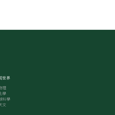
質世界
物理
化學
球科學
天文