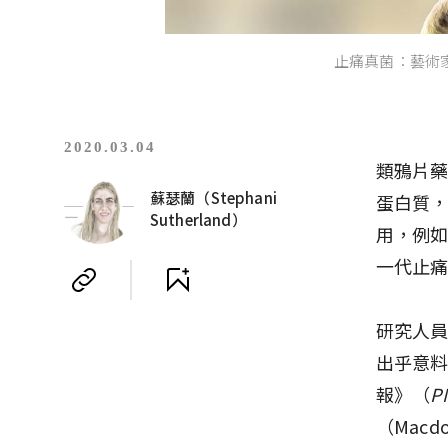
止痛真菌：藝術家繪製
2020.03.04
類鴉片
蘇瑟蘭（Stephani
蛋白質
Sutherland）
用，例
一代止
研究人
出乎意料
報》（
P
（Macd