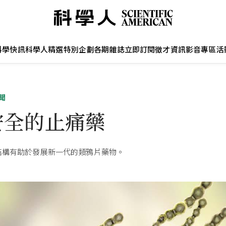
科學快訊
科學人精選
特別企劃
各期雜誌
立即訂閱
徵才資訊
影音專區
活
聞
安全的止痛藥
結構有助於發展新一代的類鴉片藥物。