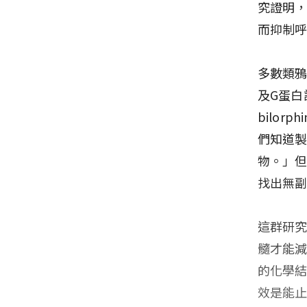
究證明，
而抑制呼
多數類鴉
及G蛋白
bilo
們知道製
物。」但
找出無
這群研究
髓才能減
的化學結
效是能