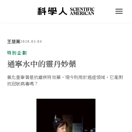
王慧菁
2020.03.04
特別企劃
通寧水中的靈丹妙藥
氯化奎寧曾是抗瘧疾特效藥，現今則用於癌症領域，它能對
抗冠狀病毒嗎？