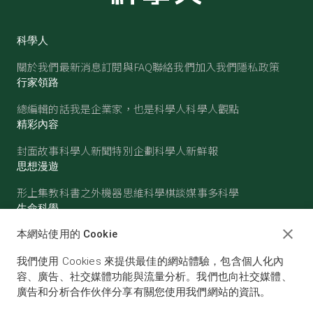
科學人
關於我們
最新消息
訂閱與FAQ
聯絡我們
加入我們
隱私政策
行家領路
總編輯的話
我是企業家，也是科學人
科學人觀點
精彩內容
封面故事
科學人新聞
特別企劃
科學人新鮮報
思想漫遊
形上集
教科書之外
機器思維
科學棋談
媒事多科學
生命科學
醫學
古生物
心理學
生態學
本網站使用的 Cookie
物質世界
我們使用 Cookies 來提供最佳的網站體驗，包含個人化內
物理
化學
地球科學
天文
容、廣告、社交媒體功能與流量分析。我們也向社交媒體、
廣告和分析合作伙伴分享有關您使用我們網站的資訊。