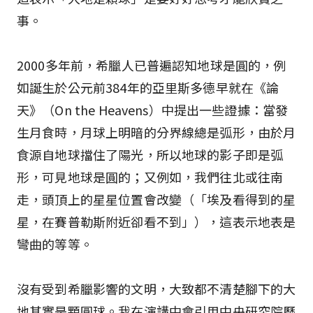
事。
2000多年前，希臘人已普遍認知地球是圓的，例
如誕生於公元前384年的亞里斯多德早就在《論
天》（On the Heavens）中提出一些證據：當發
生月食時，月球上明暗的分界線總是弧形，由於月
食源自地球擋住了陽光，所以地球的影子即是弧
形，可見地球是圓的；又例如，我們往北或往南
走，頭頂上的星星位置會改變（「埃及看得到的星
星，在賽普勒斯附近卻看不到」），這表示地表是
彎曲的等等。
沒有受到希臘影響的文明，大致都不清楚腳下的大
地其實是顆圓球。我在演講中會引用中央研究院歷