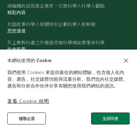
總編輯的話
我是企業家，也是科學人
科學人觀點
精彩內容
封面故事
科學人新聞
特別企劃
科學人新鮮報
思想漫遊
形上集
教科書之外
機器思維
科學棋談
媒事多科學
生命科學
醫學
古生物
心理學
生態學
本網站使用的 Cookie
物質世界
我們使用 Cookies 來提供最佳的網站體驗，包含個人化內
物理
化學
地球科學
天文
容、廣告、社交媒體功能與流量分析。我們也向社交媒體、
廣告和分析合作伙伴分享有關您使用我們網站的資訊。
查看 Cookie 說明
僅限必須
全部同意
© SCIENTIFIC AMERICAN, A DIVISION OF NATURE
AMERICA, INC.ALL RIGHTS RESERVED.