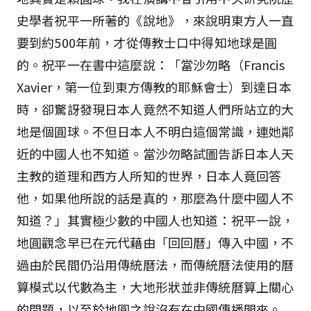
史學者祝平一所著的《說地》，來說明東方人一直
要到約500年前，才從傳教士口中得知地球是圓
的。祝平一在書中這麼說：「當沙勿略（Francis
Xavier，第一位到東方傳教的耶穌會士）到達日本
時，卻驚訝發現日本人竟然不知道人們所站立的大
地是個圓球。不但日本人不明白這個常識，連她鄰
近的中國人也不知道。當沙勿略試圖告訴日本人天
主教的道理和西方人所知的世界，日本人竟回答
他，如果他所說的話是真的，那麼為什麼中國人不
知道？」其實極少數的中國人也知道：祝平一說，
地圓觀念早已在元代藉由「回回曆」傳入中國，不
過由於民間仍沿用傳統曆法，而傳統曆法使用的曆
算模式以代數為主，大地形狀並非傳統曆算上關心
的問題，以至於地圓之說沒有在中國傳播開來。