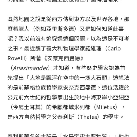
既然地圓之說是從西方傳到東方以及世界各地，那
麼希臘人（例如亞里斯多德）又是如何知道此事
呢？我以前沒有追究過這個問題，以為這是不可考
之事。最近讀了義大利物理學家羅維理（Carlo
Rovelli）所著《安奈克西曼德》
（
Anaximander
）才知道，有些歷史學家認為首
先提出「大地是飄浮在空中的一塊大石頭」這想法
的是前蘇格拉底哲學家安奈克西曼德。這位活躍於
公元前六世紀的哲學家出生於地中海東岸小亞細亞
（今屬土耳其）的希臘都城米列都（Miletus），
是西方自然哲學之父泰利斯（Thales）的學生。
泰利斯著名的主張是「水是宇宙主要物質」，他也