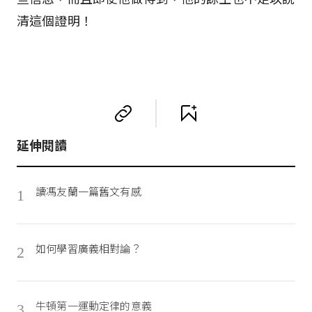
清這個證明！
延伸閱讀
讀馮友蘭一篇舊文有感
1
如何學習廣義相對論？
2
牛頓第一運動定律的意義
3