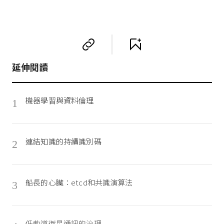
延伸閱讀
機器學習與資料倫理
1
連結知識的持續識別碼
2
船長的心臟：etcd和共識演算法
3
低軌道衛星通訊的治理