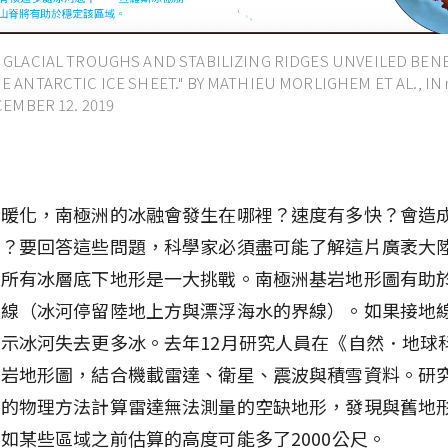
 GLACIAL TROUGHS AND STABILIZING RIDGES UNVEILED BEN
 ANTARCTIC ICE SHEET." BY MATHIEU MORLIGHEM ET AL., IN 
CEMBER 12. 2019
候暖化，南極洲的冰融會發生在哪裡？速度有多快？會造
少？要回答這些問題，科學家必須盡可能了解這片廣袤大
繪所有冰層底下地形是一大挑戰。南極洲基岩地形圖有助
地線（冰河停留陸地上方與漂浮海水的界線）。如果接地
示冰河失去更多冰。去年12月研究人員在《自然．地球
基岩地形圖，結合機載雷達、衛星、震波與積雪資料。研
確的物理方法計算雷達無法測量的空缺地形，發現與舊地
如某些區域之前估算的高度可能多了2000公尺。