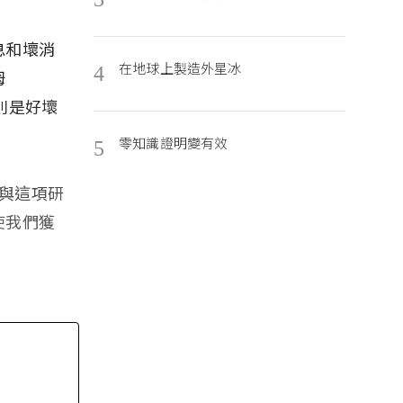
息和壞消
在地球上製造外星冰
4
姆
部則是好壞
零知識證明變有效
5
參與這項研
使我們獲