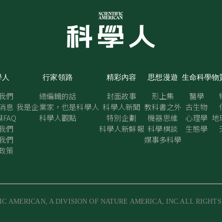
學人
行家領路
精彩內容
思想漫遊
生命科學
物
我們
總編輯的話
封面故事
形上集
醫學
消息
我是企業家，也是科學人
科學人新聞
教科書之外
古生物
FAQ
科學人觀點
特別企劃
機器思維
心理學
地
我們
科學人新鮮報
科學棋談
生態學
我們
媒事多科學
政策
IC AMERICAN, A DIVISION OF NATURE AMERICA, INC.ALL RIGHT