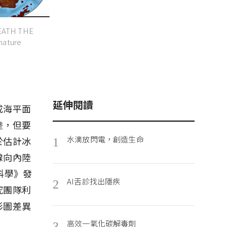
EATH THE
nature
延伸閱讀
成海平面
陸，但要
水滴放閃電，創造生命
於估計冰
1
線向內陸
科學》發
AI舌診找出隱疾
2
究團隊利
形圖差異
高效一氧化碳解毒劑
3