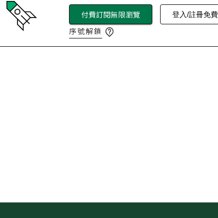
付費訂閱無限瀏覽
登入/註冊免
序號解鎖