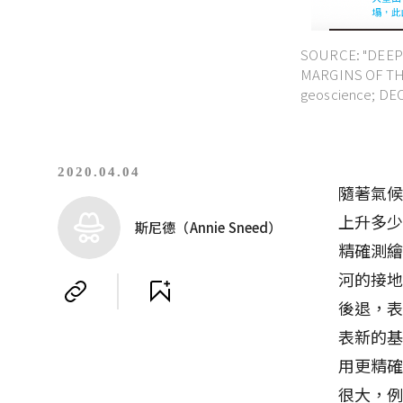
SOURCE: "DEEP
MARGINS OF THE
geoscience; DE
2020.04.04
隨著氣
上升多
斯尼德（Annie Sneed）
精確測
河的接
後退，表
表新的
用更精
很大，例