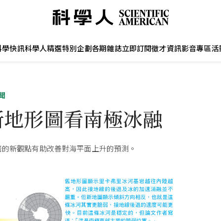
科學快訊
科學人精選
特別企劃
各期雜誌
立即訂閱
徵才資訊
影音專區
活
聞
新地形圖看南極冰融
岩的新觀點有助改善對海平面上升的預測。