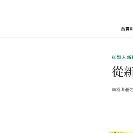
首頁
科學人新
從
南極洲基