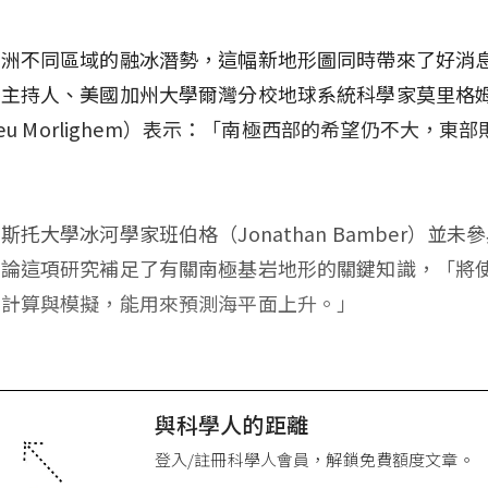
極洲不同區域的融冰潛勢，這幅新地形圖同時帶來了好消
畫主持人、美國加州大學爾灣分校地球系統科學家莫里格
hieu Morlighem）表示：「南極西部的希望仍不大，東
」
斯托大學冰河學家班伯格（Jonathan Bamber）並未
評論這項研究補足了有關南極基岩地形的關鍵知識，「將
的計算與模擬，能用來預測海平面上升。」
與科學人的距離
登入/註冊科學人會員，解鎖免費額度文章。