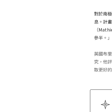
對於南
息。計
（Mat
參半。
英國布里
究，他
取更好