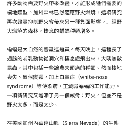
許多動物需要野火帶來改變，才能形成牠們需要的
棲地類型。加州森林已然適應野火燃燒，這項研究
再次證實抑制野火會帶來另一種負面影響。」經野
火燃燒的森林，棲息的蝙蝠種類增多。
蝙蝠是大自然的害蟲巡邏員。每天晚上，這種長了
翅膀的哺乳動物從洞穴和棲息處飛出來，大啖無數
昆蟲，其中包括一些讓農夫頭痛的種類。然而棲地
喪失、氣候變遷，加上白鼻症（white-nose
syndrome）等傳染病，正減弱蝙蝠的工作能力。
一項新研究又增添了另一個威脅：野火。但並不是
野火太多，而是太少。
在美國加州內華達山脈（Sierra Nevada）的生態