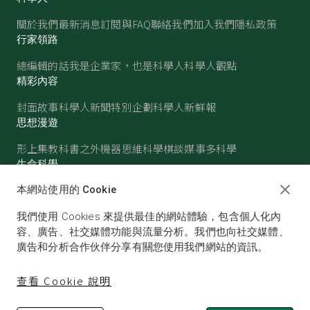
關於我們
最新消息
訂閱與FAQ
聯絡我們
加入我們
隱私政策
行家領路
總編輯的話
我是企業家，也是科學人
科學人觀點
精彩內容
封面故事
科學人新聞
特別企劃
科學人新鮮報
思想漫遊
形上集
教科書之外
機器思維
科學棋談
媒事多科學
生命科學
醫學
古生物
心理學
生態學
本網站使用的 Cookie
物質世界
我們使用 Cookies 來提供最佳的網站體驗，包含個人化內
物理
化學
地球科學
天文
容、廣告、社交媒體功能與流量分析。我們也向社交媒體、
廣告和分析合作伙伴分享有關您使用我們網站的資訊。
查看 Cookie 說明