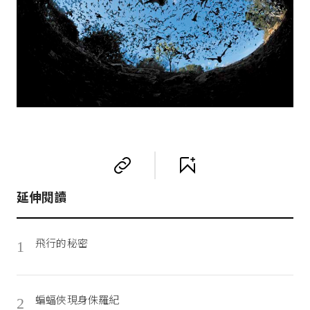
延伸閱讀
飛行的秘密
1
蝙蝠俠現身侏羅紀
2