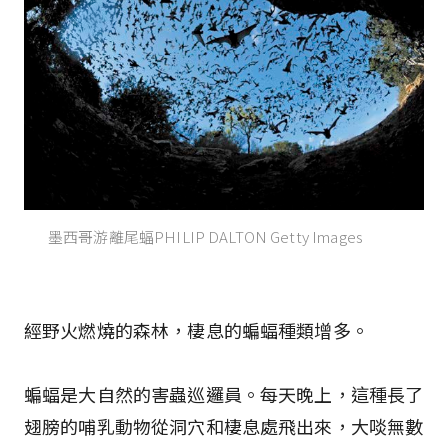
墨西哥游離尾蝠PHILIP DALTON Getty Images
經野火燃燒的森林，棲息的蝙蝠種類增多。
蝙蝠是大自然的害蟲巡邏員。每天晚上，這種長了
翅膀的哺乳動物從洞穴和棲息處飛出來，大啖無數