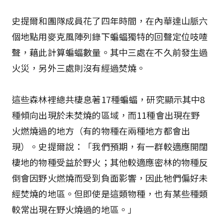
史提爾和團隊成員花了四年時間，在內華達山脈六
個地點用麥克風陣列錄下蝙蝠獨特的回聲定位吱喳
聲，藉此計算蝙蝠數量。其中三處在不久前發生過
火災，另外三處則沒有經過焚燒。
這些森林裡總共棲息著17種蝙蝠，研究顯示其中8
種傾向出現於未焚燒的區域，而11種會出現在野
火燃燒過的地方（有的物種在兩種地方都會出
現）。史提爾說：「我們預期，有一群較適應開闊
棲地的物種受益於野火；其他較適應密林的物種反
倒會因野火燃燒而受到負面影響，因此牠們偏好未
經焚燒的地區。但即使是這類物種，也有某些種類
較常出現在野火燒過的地區。」