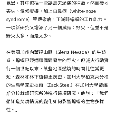
昆蟲，其中包括一些讓農夫頭痛的種類。然而棲地
喪失、氣候變遷，加上白鼻症（white-nose
syndrome）等傳染病，正減弱蝙蝠的工作能力。
一項新研究又增添了另一個威脅：野火。但並不是
野火太多，而是太少。
在美國加州內華達山脈（Sierra Nevada）的生態
系，蝙蝠已經適應偶爾發生的野火。但滅火行動實
行一個世紀以來，某些地區燃燒的時間比往常更
短，森林和林下植物更茂密。加州大學柏克萊分校
的生態學家史提爾（Zack Steel）在加州大學戴維
斯分校就讀研究所時進行這項研究，他說：「我們
想知道焚燒情況的變化如何影響蝙蝠的生物多樣
性。」