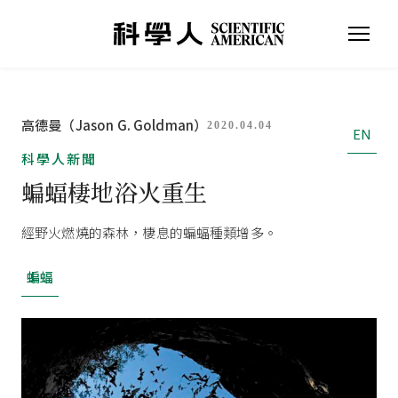
高德曼（Jason G. Goldman）
2020.04.04
EN
科學人新聞
蝙蝠棲地浴火重生
經野火燃燒的森林，棲息的蝙蝠種類增多。
蝙蝠