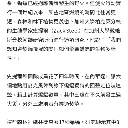
系，蝙蝠已經適應偶爾發生的野火。但滅火行動實
行一個世紀以來，某些地區燃燒的時間比往常更
短，森林和林下植物更茂密。加州大學柏克萊分校
的生態學家史提爾（Zack Steel）在加州大學戴維
斯分校就讀研究所時進行這項研究，他說：「我們
想知道焚燒情況的變化如何影響蝙蝠的生物多樣
性。」
史提爾和團隊成員花了四年時間，在內華達山脈六
個地點用麥克風陣列錄下蝙蝠獨特的回聲定位吱喳
聲，藉此計算蝙蝠數量。其中三處在不久前發生過
火災，另外三處則沒有經過焚燒。
這些森林裡總共棲息著17種蝙蝠，研究顯示其中8