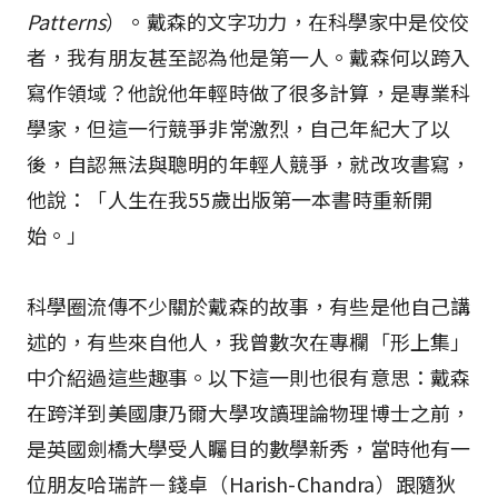
Patterns
）。戴森的文字功力，在科學家中是佼佼
者，我有朋友甚至認為他是第一人。戴森何以跨入
寫作領域？他說他年輕時做了很多計算，是專業科
學家，但這一行競爭非常激烈，自己年紀大了以
後，自認無法與聰明的年輕人競爭，就改攻書寫，
他說：「人生在我55歲出版第一本書時重新開
始。」
科學圈流傳不少關於戴森的故事，有些是他自己講
述的，有些來自他人，我曾數次在專欄「形上集」
中介紹過這些趣事。以下這一則也很有意思：戴森
在跨洋到美國康乃爾大學攻讀理論物理博士之前，
是英國劍橋大學受人矚目的數學新秀，當時他有一
位朋友哈瑞許－錢卓（Harish-Chandra）跟隨狄