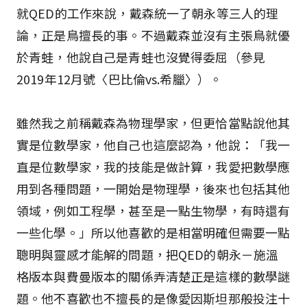
就QED的工作來說，戴森統一了朝永等三人的理
論，正是鳥擅長的事。不過戴森並沒有主張鳥就優
於青蛙，他說自己是青蛙也沒覺得委屈（參見
2019年12月號〈巴比倫vs.希臘〉）。
雖然我之前稱戴森為物理學家，但更恰當點說他其
實是位數學家，他自己也這麼認為，他說：「我一
直是位數學家，我的技能是做計算，我愛把數學應
用到各種問題，一開始是物理學，後來也包括其他
領域，例如工程學，甚至是一點生物學，有時還有
一些化學。」所以他喜歡的是相當明確但需要一點
聰明與靈感才能解的問題，把QED的朝永－施溫
格版本與費曼版本的關係弄清楚正是這樣的數學謎
題。他不喜歡也不擅長的是像愛因斯坦那般投注十