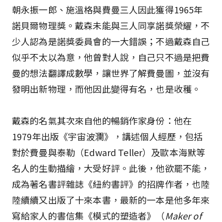
朝永振一郎、施溫格與費曼三人因此獲得1965年
諾貝爾物理獎。戴森未能與三人同享諾獎榮耀，不
少人認為是諾獎委員會的一大錯誤；不過戴森自己
似乎不太以為意，他曾對人說，自己只不過是把費
曼的想法翻譯成數學，讓世界了解費曼圖，並沒有
發明出新物理，而他因此變得有名，也是收穫。
戴森的名氣其次來自他的暢銷作家身份：他在
1979年出版《宇宙波瀾》，講述個人經歷，包括
對於費曼與泰勒（Edward Teller）及歐本海默等
名人的生動描繪，大受好評。此後，他欲罷不能，
成為著名書評雜誌《紐約書評》的招牌作者，也陸
陸續續又出版了十來本書，最新的一本是他多年來
寫給家人的書信集《模式的塑造者》（
Maker of