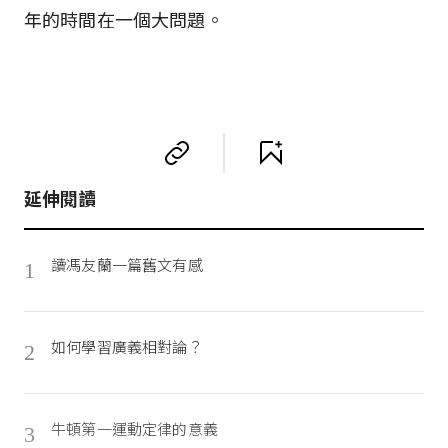
年的時間在一個大問題。
延伸閱讀
讀馮友蘭一篇舊文有感
1
如何學習廣義相對論？
2
牛頓第一運動定律的意義
3