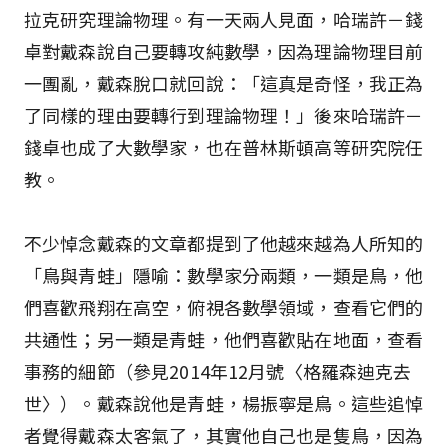
拉克研究理論物理。有一天兩人見面，哈瑞許－錢
卓對戴森說自己要轉攻純數學，因為理論物理目前
一團亂，戴森脫口就回說：「這真是奇怪，我正為
了同樣的理由要轉行到理論物理！」後來哈瑞許－
錢卓也成了大數學家，也在普林斯頓高等研究院任
教。
不少悼念戴森的文章都提到了他越來越為人所知的
「鳥與青蛙」隱喻：數學家分兩類，一類是鳥，他
們喜歡飛翔在高空，俯視各數學領域，查看它們的
共通性；另一類是青蛙，他們喜歡貼在地面，查看
事務的細節（參見2014年12月號〈格羅森迪克去
世〉）。戴森說他是青蛙，楊振寧是鳥。這些追悼
者覺得戴森太客氣了，其實他自己也是隻鳥，因為