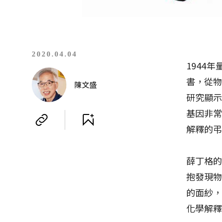
2020.04.04
1944
書，從物
陳文盛
研究顯
基因非
解釋的
薛丁格
抱發現
的面紗
化學解釋