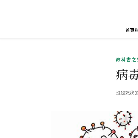
首頁
教科書之
病
沒殺死我的，