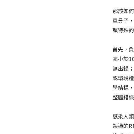
那該如
單分子，
賴特殊的
首先，負
率小於1
無出錯
或環境造
學結構
整體錯誤
感染人類
製造的R