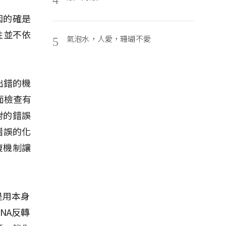
因的確是
性並不依
氣泡水，人愛，珊瑚不愛
5
。
出錯的機
面檢查有
對的錯誤
錯誤的化
復機制讓
是用本身
NA反轉