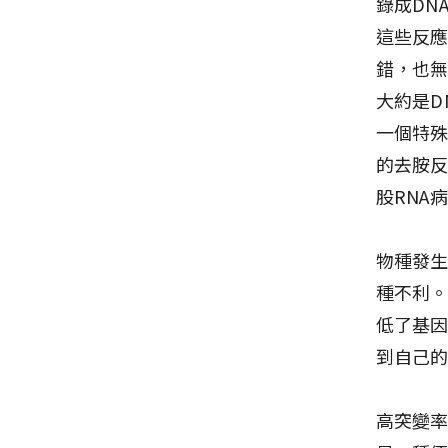
錄成DN
這些反應
錯，也無
大約是D
一個特殊
的去胺反
股RNA
物種發
種不利
低了基
到自己
高突變