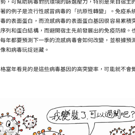
優勢，可幫助病毒對抗環境的篩選壓力，特別是來自宿主
顯著的例子是流行性感冒病毒的「抗原性轉變」。免疫系
病毒的表面蛋白，而流感病毒的表面蛋白基因很容易累積
酸序列和蛋白結構，而避開宿主先前發展出的免疫防線。
們每年都要預測下一季的流感病毒會如何改變，並根據預
就像和病毒玩捉迷藏。
丁格當年看見的是這些病毒基因的高突變率，可能就不會