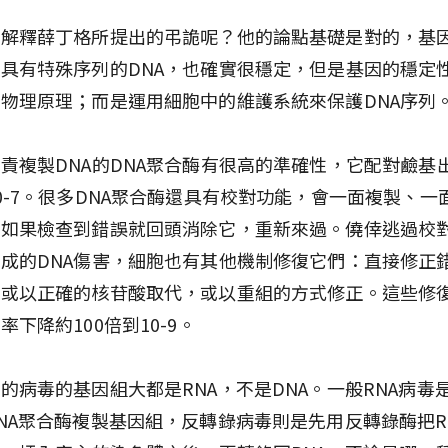
何解釋薛丁格所提出的弔詭呢？他的論點基礎是對的，基
具有特殊序列的DNA，也確實很穩定，但是基因的穩定
物理原理；而是運用細胞中的維護系統來保護DNA序列
責複製DNA的DNA聚合酶有很高的準確性，它配對鹼基
0-7。很多DNA聚合酶還具有校對功能，會一面複製、一
；如果檢查到錯誤就回頭消除它，重新來過。僥倖逃過校
成的DNA傷害，細胞也有其他機制修復它們：直接修正
，或以正確的核苷酸取代，或以重組的方式修正。這些修
率下降約100倍到10-9。
的病毒的基因組大都是RNA，不是DNA。一般RNA病毒
NA聚合酶複製基因組，反轉錄病毒則是先用反轉錄酶把R