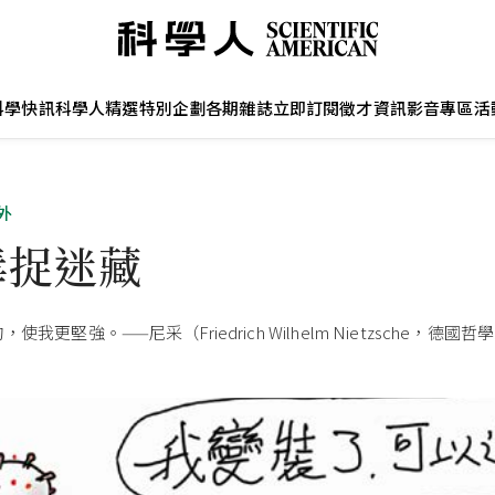
科學快訊
科學人精選
特別企劃
各期雜誌
立即訂閱
徵才資訊
影音專區
活
外
毒捉迷藏
使我更堅強。——尼采（Friedrich Wilhelm Nietzsche，德國哲