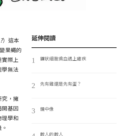
延伸閱讀
e?
）這本
變果蠅的
鐮狀細胞貧血遇上瘧疾
但實際上
1
理學無法
先有雞還是先有蛋？
2
研究，擁
揭開基因
鏡中像
3
物理學和
量。
敵人的敵人
4