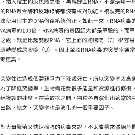
A，插入宿主的染色體之後，再轉錄回RNA。不論是哪一
的RNA聚合酶和反轉錄酶都沒有校對功能。複製完的RN
法使用宿主的DNA修復系統修正。如此一來，RNA病毒
NA病毒的100倍。RNA病毒的基因組大都是單股的，而單
之處，就是比起雙股RNA，它上面的胞嘧啶（C）很容
應轉變成尿嘧啶（U）。因此單股RNA病毒的突變率通
病毒更高。
生突變往往造成個體競爭力下降或死亡，所以突變率太高
。為了降低突變率，生物需花費很多能量和資源進行修復
因組複製的速度。在這取捨之間，物種各自演化出適當的
的出路。總之，突變率也是演化的一個重要因子。
率對大量繁殖又快速擴張的病毒來說，不太會帶來滅絕危