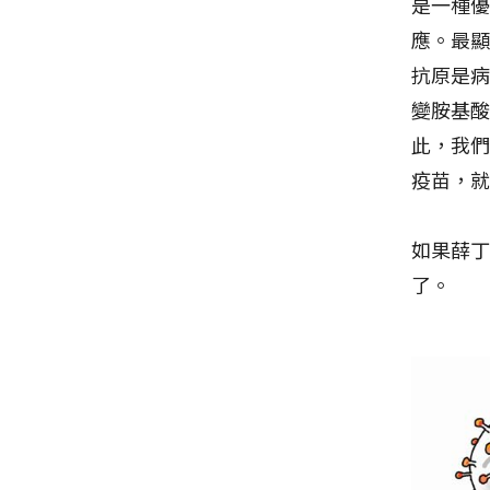
是一種
應。最
抗原是
變胺基
此，我
疫苗，
如果薛
了。