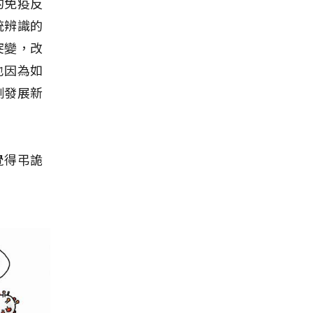
的免疫反
統辨識的
突變，改
也因為如
測發展新
覺得弔詭