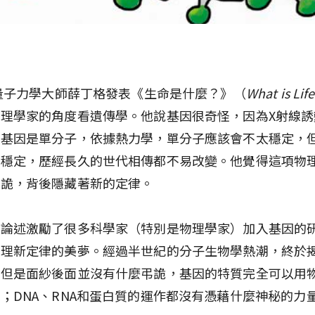
年量子力學大師薛丁格發表《生命是什麼？》（
What is Lif
理學家的角度看遺傳學。他說基因很奇怪，因為X射線誘
示基因是單分子，依據熱力學，單分子應該會不太穩定，
常穩定，歷經長久的世代相傳都不易改變。他覺得這項物
弔詭，背後隱藏著新的定律。
的論述激勵了很多科學家（特別是物理學家）加入基因的
物理新定律的美夢。經過半世紀的分子生物學熱潮，終於
，但是面紗後面並沒有什麼弔詭，基因的特質完全可以用
；DNA、RNA和蛋白質的運作都沒有憑藉什麼神秘的力