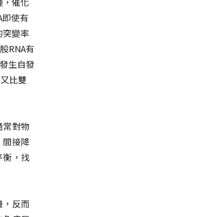
種，催化
A即使有
的突變率
股RNA有
易發生自發
常又比雙
通常對物
，間接降
平衡，找
機，反而