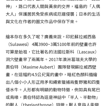
神」，路口代表人間與黃泉的交界，福島的「人偶
大人」保護居民免受疾病或厄運侵襲；日本的生活
與文化在作者的圖文作品中保存下來。
繪本存在多久了呢？廣義來說，印尼蘇拉威西島
（Sulawesi）4萬3900~3萬5100年前的壁畫也許
可算是始祖，它比著名的法國拉斯科（Lascaux）
洞穴壁畫早了兩萬年。2017年澳洲葛瑞夫大學的
奧伯特（Maxime Aubert）團隊發現蘇拉威西壁
畫，在這幅約4.5公尺寬的畫中，暗紅色顏料描繪
出八個小小人形正用矛和繩索獵捕兩隻野豬和四隻
倭水牛。人形都有明顯的動物特徵，例如具有尾巴
或鳥喙，奧伯特認為這是神話中「半人、半動物」
的獸人（therianthrope）特徵。獸人意指人能變