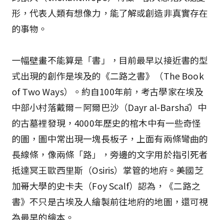
形，代表人類有想像力，能了解或創造非真實存在
的事物。
一幅壁畫不能算是「書」，目前最早以接近書的型
式出現的創作是埃及的《二路之書》（The Book
of Two Ways）。約自100年前，考古學家在埃及
中部小村落戴爾－阿爾巴沙（Dayr al-Barshā）中
的古墓裡發現，4000年歷史的棺木中有一些奇怪
的圖，圖中常出現一塊長板子，上面有兩條彎曲的
長線條，像兩條「路」，旁邊的文字用於指引死者
抵達冥王歐西里斯（Osiris）掌管的地府。美國芝
加哥大學的史卡夫（Foy Scalf）認為，《二路之
書》不只是古埃及人繪製前往地府的地圖，還可視
為最早的繪本。