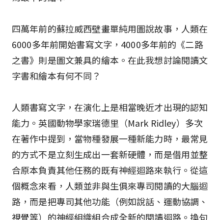
四萬年前的蘇拉威西壁畫單純用圖說故事，人類在
6000多年前開始書寫文字，4000多年前的《二路
之書》則是圖文兼具的繪本。在此我想討論閱讀文
字書和繪本有何不同？
人類書寫文字，在演化上是相當晚近才出現的認知
能力。英國動物學家瑞德里（Mark Ridley）多次
在著作中提到，當物種發展一種新能力時，最常見
的方式不是立刻生成出一套新硬體，而是借用並整
合原本負責其他任務的既有神經迴路來執行。從這
個概念來看，人類並非與生俱來專司閱讀的大腦迴
路，而是把專司其他功能（例如說話、運動協調、
視覺等）的神經組織組合成全新的閱讀迴路。換句