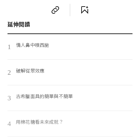
延伸閱讀
情人鼻中嗅西施
1
破解從眾效應
2
古希臘面具的簡單與不簡單
3
用棉花糖看未來成就？
4