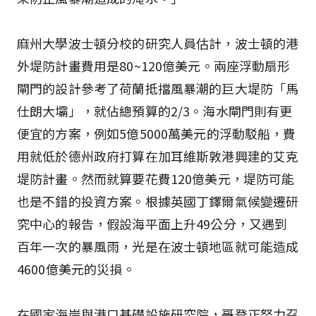
麻州大學波士頓分校的研究人員估計，波士頓的港
外堤防計畫費用是80~120億美元。兩座浮動扇形
閘門的設計參考了荷蘭抵擋風暴潮的巨大堤防「馬
仕朗大壩」，就佔總預算的2/3。海水閘門則有更
便宜的方案，例如5億5000萬美元的浮動駁船，費
用就低於德州政府打算在加耳維斯敦港興建的艾克
堤防計畫。然而就算要花費120億美元，堤防可能
也是不錯的投資方案。根據英國丁鐸爾氣候變遷研
究中心的報告，假設海平面上升49公分，又遇到
百年一次的暴風雨，光是在波士頓地區就可能造成
4600億美元的災損。
在國家海岸與港口基礎設施研究院，哥登正努力召