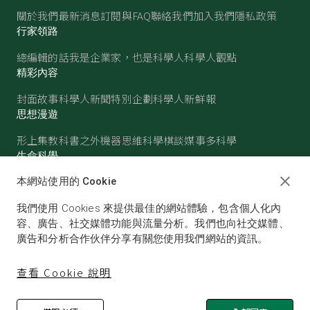
關於我們
最新消息
訂閱與FAQ
聯絡我們
加入我們
隱私政策
行家領路
總編輯的話
我是企業家，也是科學人
科學人觀點
精彩內容
封面故事
科學人新聞
特別企劃
科學人新鮮報
思想漫遊
形上集
教科書之外
機器思維
科學棋談
媒事多科學
生命科學
醫學
古生物
心理學
生態學
本網站使用的 Cookie
物質世界
我們使用 Cookies 來提供最佳的網站體驗，包含個人化內
物理
化學
地球科學
天文
容、廣告、社交媒體功能與流量分析。我們也向社交媒體、
廣告和分析合作伙伴分享有關您使用我們網站的資訊。
查看 Cookie 說明