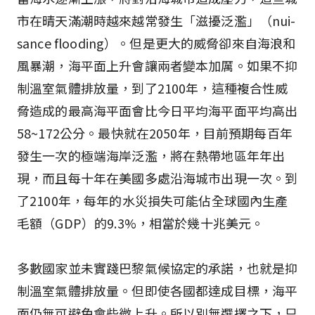
市在晴天滿潮時越來越常發生「滋擾泛濫」（nui-
sance flooding）。但是更大的威脅卻來自海浪和
風暴潮，海平面上升會讓兩者變本加厲。如果不抑
制溫室氣體排放量，到了2100年，這種複合性威
脅造成的最高海平面會比今日平均海平面平均高出
58~172公分。最快就在2050年，目前預期每百年
發生一次的極端海岸泛濫，將在熱帶地區年年出
現，而且每十年在美國多處沿海城市出現一次。到
了2100年，每年的水災損失可能佔全球國內生產
毛額（GDP）的9.3%，相當於幾十兆美元。
多數國家並未實踐巴黎氣候協定的承諾，也就是抑
制溫室氣體排放量。但即使各國都達成目標，海平
面仍無可避免會些微上升。所以別無選擇之下，只