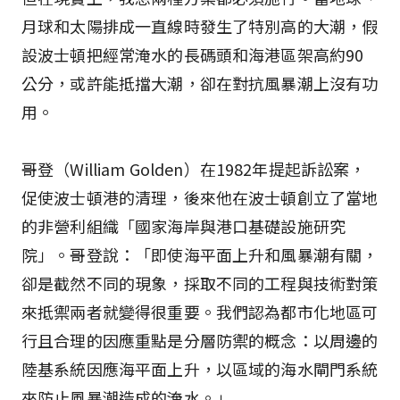
月球和太陽排成一直線時發生了特別高的大潮，假
設波士頓把經常淹水的長碼頭和海港區架高約90
公分，或許能抵擋大潮，卻在對抗風暴潮上沒有功
用。
哥登（William Golden）在1982年提起訴訟案，
促使波士頓港的清理，後來他在波士頓創立了當地
的非營利組織「國家海岸與港口基礎設施研究
院」。哥登說：「即使海平面上升和風暴潮有關，
卻是截然不同的現象，採取不同的工程與技術對策
來抵禦兩者就變得很重要。我們認為都市化地區可
行且合理的因應重點是分層防禦的概念：以周邊的
陸基系統因應海平面上升，以區域的海水閘門系統
來防止風暴潮造成的淹水。」