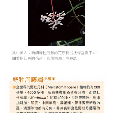
風中美人：蘭嶼野牡丹藤的花序梗從枝條垂掛下來，
開著粉紅色的花朵。影像來源：陳威諺