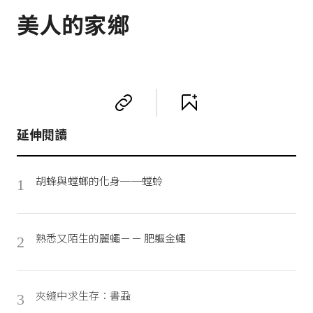
美人的家鄉
延伸閱讀
胡蜂與螳螂的化身──螳蛉
1
熟悉又陌生的麗蠅－－ 肥軀金蠅
2
夾縫中求生存：書蝨
3