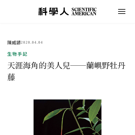
陳威諺
2020.04.04
生物手記
天涯海角的美人兒──蘭嶼野牡丹
藤