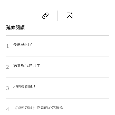
延伸閱讀
長壽基因？
1
病毒與我們共生
2
地磁會倒轉！
3
《物種起源》作者的心路歷程
4