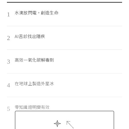
水滴放閃電，創造生命
1
AI舌診找出隱疾
2
高效一氧化碳解毒劑
3
在地球上製造外星冰
4
零知識證明變有效
5