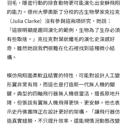
羽毛，隱密行動的掠食動物更可能演化出安靜飛翔
的能力。德州大學奧斯丁分校的古生物學家克拉克
（Julia Clarke）沒有參與這兩項研究，她說：
「這很明顯是趨同演化的範例，生物為了生存必須
有些取捨。」克拉克對葉狀纖毛的演化史深感好
奇，雖然她說我們很難在化石裡找到這種微小結
構。
模仿飛翔面柔軟且結實的特性，可能對設計人工變
形翼非常有用，而這也是打造新一代無人機的關
鍵。典型的四軸飛行器無人機很靈活，擅長原地升
降，但張說有翼無人機飛得更快、更安靜。他也表
示史丹佛團隊正在設計更好的架構，「讓飛行器仿
造真實翅膀，不只提升效率，還能視情況動態改變