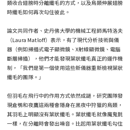
類收合翅膀時分離纖毛的方式，以及鳥類伸展翅膀
時纖毛如何再次勾住彼此。
論文共同作者、史丹佛大學的機械工程師馬特洛夫
（Laura Matloff）表示，有了現代分析技術與儀
器（例如掃描式電子顯微鏡、X射線顯微鏡、電腦
斷層掃描），他們才能發現葉狀纖毛真正的運作機
制，「我們是第一個使用這些新儀器重新檢視葉狀
纖毛的團隊。」
但羽毛在飛行中的作用方式依然成謎，研究團隊發
現倉鴞和夜鷹這兩種會隱身在黑夜中狩獵的鳥類，
其羽毛上明顯沒有葉狀纖毛。葉狀纖毛就像魔鬼氈
一樣，在分離時會發出噪音。比起用葉狀纖毛勾住