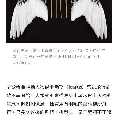
嚮往天際：這些由真實鴿子羽毛製成的翅膀，構成 了
靈活新型飛行器的基礎。LENTINK LAB Stanford
University
早從希臘神話人物伊卡勒斯（Icarus）嘗試飛行卻
遭不幸開始，人類就不斷從鳥身上尋求飛上天際的
靈感。但如何像鳥一樣運用有羽毛的靈活翅膀飛
行，是長久以來的難題，挑戰之一是工程師不了解