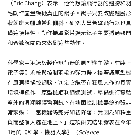
（Eric Chang）表示，他們想讓飛行器的翅膀和羽
毛動作盡量模擬真正的鴿子。鴿子只要改變翅膀形
狀就能大幅轉彎和傾斜，研究人員希望飛行器也具
備這項特性。動作擷取影片顯示鴿子主要透過張開
和合攏腕關節來做到這些動作。
科學家用泡沫板製作飛行器的原型機主體，並裝上
電子導引系統與控制羽毛的彈力帶。接著讓原型機
在風洞裡操控翅膀，判定它能否在狂風大作的真實
環境裡運作。原型機順利通過測試，準備進行實驗
室外的滑翔與轉彎測試。在地面控制機器鴿的張非
常緊張：「當機器鴿完好如初降落，我因為如釋重
負而整個人癱在地上。」這項研究結果發表在今年
1月的《科學．機器人學》（
Science