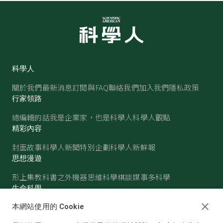
科學人
關於我們
最新消息
訂閱與FAQ
聯絡我們
加入我們
隱私政策
行家領路
總編輯的話
我是企業家，也是科學人
科學人觀點
精彩內容
封面故事
科學人新聞
特別企劃
科學人新鮮報
思想漫遊
形上集
教科書之外
機器思維
科學棋談
媒事多科學
生命科學
醫學
古生物
心理學
生態學
本網站使用的 Cookie
物質世界