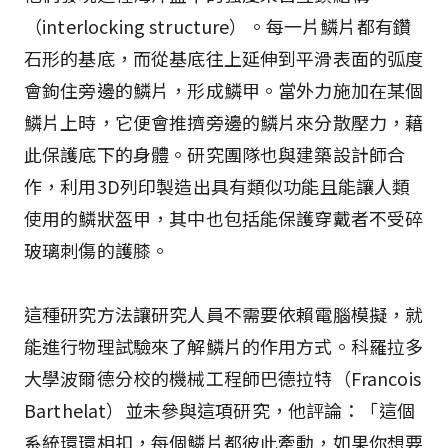
（interlocking structure）。每一片鱗片都有鑽
石形的基底，而從基底往上延伸到平滑表面的弧度
會鉤住旁邊的鱗片，形成鱗甲。當外力施加在某個
鱗片上時，它便會推擠旁邊的鱗片來分散壓力，藉
此保護底下的身體。研究團隊也與建築設計師合
作，利用3D列印製造出具有類似功能且能讓人類
使用的鱗狀盔甲，其中也包括能保護穿戴者不受碎
玻璃刺傷的護膝。
這種研究方法讓研究人員不需要依賴電腦模擬，就
能進行物理試驗來了解鱗片的作用方式。科羅拉多
大學波爾德分校的機械工程師巴德拉特（Francois
Barthelat）並未參與這項研究，他評論：「這個
系統環環相扣，每個鱗片都彼此牽動，如果你想要