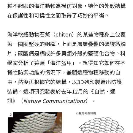
種不起眼的海洋動物為模仿對象，牠們的外殼結構
在保護性和可撓性之間取得了巧妙的平衡。
海洋軟體動物石鱉（chiton）的某些物種身上包覆
著一圈圈堅硬的組織，上面是層層疊疊的碳酸鈣鱗
片；碳酸鈣是構成許多貝類外殼的堅硬化合物。科
學家分析了這類「海洋盔甲」，想得知它如何在不
犧牲防禦功能的情況下，兼顧這種物種移動的自
由，然後再根據它的結構，以3D列印製造出防護
裝備。這項研究發表於去年12月的《自然．通
訊》（
Nature Communications
）。