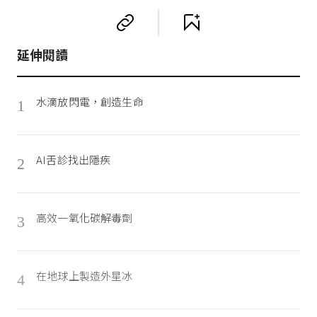
延伸閱讀
水滴放閃電，創造生命
1
AI舌診找出隱疾
2
高效一氧化碳解毒劑
3
在地球上製造外星冰
4