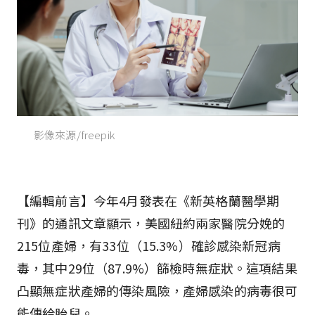
影像來源/freepik
【編輯前言】今年4月發表在《新英格蘭醫學期
刊》的通訊文章顯示，美國紐約兩家醫院分娩的
215位產婦，有33位（15.3%）確診感染新冠病
毒，其中29位（87.9%）篩檢時無症狀。這項結果
凸顯無症狀產婦的傳染風險，產婦感染的病毒很可
能傳給胎兒。