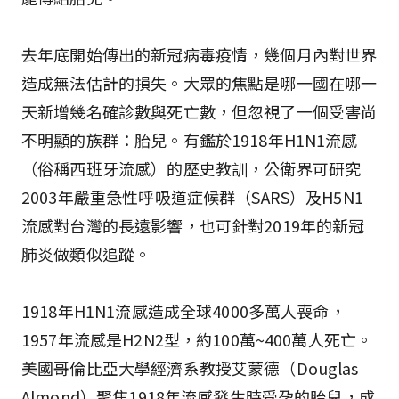
去年底開始傳出的新冠病毒疫情，幾個月內對世界
造成無法估計的損失。大眾的焦點是哪一國在哪一
天新增幾名確診數與死亡數，但忽視了一個受害尚
不明顯的族群：胎兒。有鑑於1918年H1N1流感
（俗稱西班牙流感）的歷史教訓，公衛界可研究
2003年嚴重急性呼吸道症候群（SARS）及H5N1
流感對台灣的長遠影響，也可針對2019年的新冠
肺炎做類似追蹤。
1918年H1N1流感造成全球4000多萬人喪命，
1957年流感是H2N2型，約100萬~400萬人死亡。
美國哥倫比亞大學經濟系教授艾蒙德（Douglas
Almond）聚焦1918年流感發生時受孕的胎兒，成