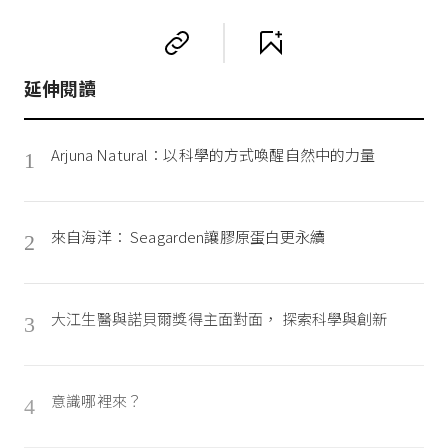
延伸閱讀
Arjuna Natural：以科學的方式喚醒自然中的力量
1
來自海洋： Seagarden讓膠原蛋白更永續
2
大江生醫與諾貝爾獎得主面對面， 探索科學與創新
3
意識哪裡來？
4