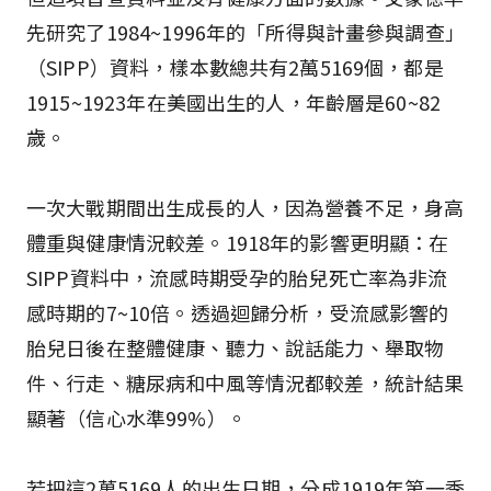
先研究了1984~1996年的「所得與計畫參與調查」
（SIPP）資料，樣本數總共有2萬5169個，都是
1915~1923年在美國出生的人，年齡層是60~82
歲。
一次大戰期間出生成長的人，因為營養不足，身高
體重與健康情況較差。1918年的影響更明顯：在
SIPP資料中，流感時期受孕的胎兒死亡率為非流
感時期的7~10倍。透過迴歸分析，受流感影響的
胎兒日後在整體健康、聽力、說話能力、舉取物
件、行走、糖尿病和中風等情況都較差，統計結果
顯著（信心水準99%）。
若把這2萬5169人的出生日期，分成1919年第一季