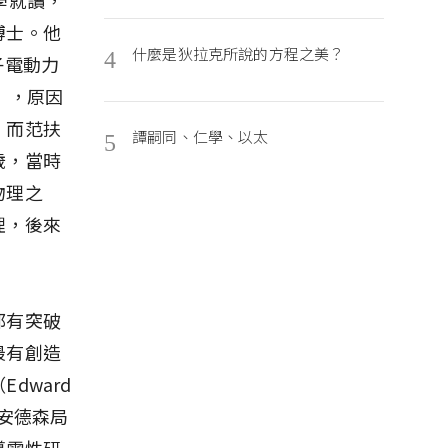
博士。他
什麼是狄拉克所說的方程之美？
4
量子電動力
k），原因
，而范扶
譚嗣同、仁學、以太
5
歲，當時
物理之
理，後來
都有突破
最有創造
dward
「安德森局
導電性研