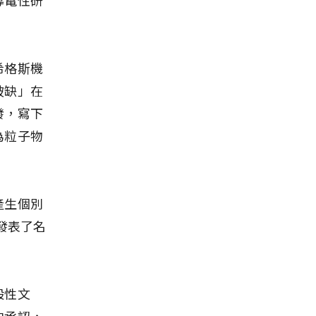
希格斯機
破缺」在
發，寫下
為粒子物
產生個別
發表了名
。
般性文
中承認，