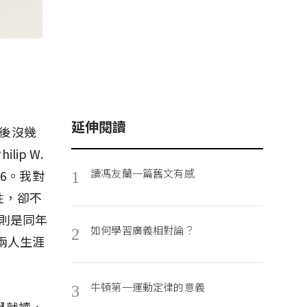
延伸閱讀
後沒幾
ip W.
讀馮友蘭一篇舊文有感
96。我對
1
性，卻不
森則是同年
如何學習廣義相對論？
2
兩人生涯
牛頓第一運動定律的意義
3
學就讀，