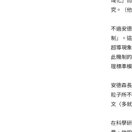
究。（
不過安
制」。
超導現
此機制
理標準
安德森
粒子所不
文〈多
在科學
章，他