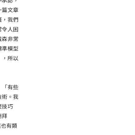
一篇文章
涯，我們
常令人困
戴森非常
標準模型
」，所以
：「有些
技術。我
麼技巧
德拜
該也有類