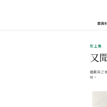
首頁
形上集
又
繼戴森之
味。