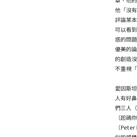
他「沒
評論某
可以看
惑的問
優美的
的創造
不重視
愛因斯
人有好
們三人
（起碼
（Pet
似的感