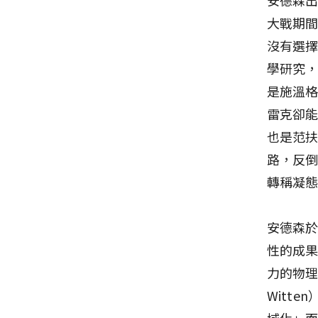
大戰期
沒有選擇
學研究，而
是施溫
雷克卻
也是范
路，反
轉稱凝
安德森
性的成
力的物理
Witt
域化」