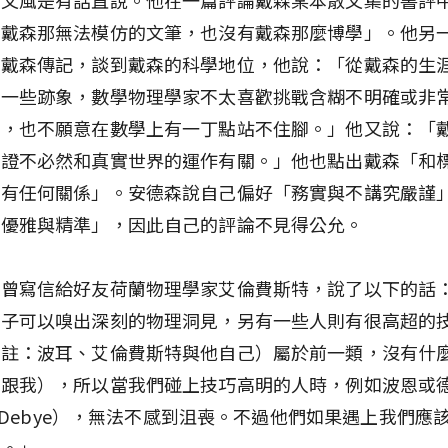
有戴森那無法模仿的文筆，也沒有戴森那麼博學」。他另
本戴森傳記，談到戴森的科學地位，他說：「從戴森的生
到一些跡象，數學物理學家不太喜歡挑戰含糊不明確或非
題，也不願意在數學上有一丁點站不住腳。」他又說：「
論證不必然和真實世界的運作有關。」他也點出戴森「和
沒有任何關係」。安德森說自己偏好「務實與不講究嚴謹
「優雅與精準」，因此自己的評論不見得公允。
坦曾寫信給好友荷蘭物理學家艾倫費斯特，說了以下的話
鼻子可以嗅出深刻的物理洞見，另有一些人則有很高超的
（註：波耳、艾倫費斯特與他自己）屬於前一類，沒有什
你跟我），所以當我們碰上技巧高明的人時，例如波恩或
er Debye），無法不感到沮喪。不過他們如果遇上我們應
覺。」