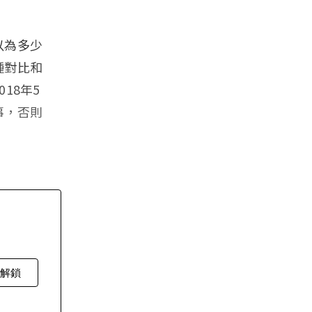
以為多少
種對比和
18年5
事，否則
費解鎖