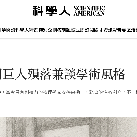
科學快訊
科學人精選
特別企劃
各期雜誌
立即訂閱
徵才資訊
影音專區
活
聞巨人殞落兼談學術風格
後，當今最有創造力的物理學家安德森過世，務實的性格樹立了不一