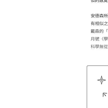
安德森
有相似
戴森的「
月號〈
科學無