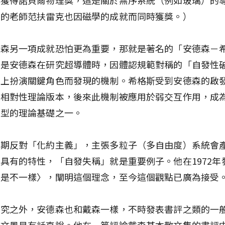
他的老師范扶雷克也因磁學的成就而同時獲獎。）
德森另一項成就恐怕更為重要，那就是著名的「安德森－
這是安德森在研究超導體時，因體認規範對稱的「自發性
象上扮演關鍵角色而發現的機制。希格斯受到安德森的啟
的相對性理論版本，後來此機制被應用於弱交互作用，成
模型的理論基礎之一。
長期反對「化約主義」，主張多粒子（多自由度）系統會
具有的特性，「自發失稱」就是重要例子。他在1972年
就是不一樣〉，闡明這個理念，至今這個觀點已廣為接受
研究之外，安德森也和戴森一樣，不時發表書評之類的一
的文風是有話直說。他在一篇評論戴森某本散文集的書評