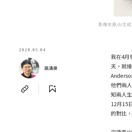
影像來源/AI生成
2020.05.04
我在4月
天，就接
高涌泉
Ande
他們兩
知兩人生
12月1
的對比
安德森出