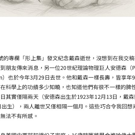
號的專欄「形上集」發文紀念戴森逝世，沒想到在我交稿
到朋友傳來消息，另一位20世紀理論物理巨人安德森（Phil
rson）也於今年3月29日去世。他和戴森一樣長壽，皆享年
人在科學上的功績多少知曉，也知道他們有很不一樣的脾
日其實僅隔兩天（安德森出生於1923年12月13日，戴
5日出生），兩人離世又僅相隔一個月。這些巧合令我回想
，無法不有所感。
身美國中西部知識份子家庭，16歲時獲獎學金進哈佛大