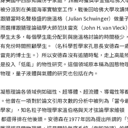
間被分派到在美國海軍實驗室工作，戰後回哈佛大學攻讀
跟隨當時名聲極盛的施溫格（Julian Schwinger）做
選擇跟隨理論磁學大師范扶雷克（John H. van Vlec
格學生太多，每個學生能分配到與施溫格討論的時間極少
能有充份時間照顧學生。（名科學哲學家孔恩長安德森一
扶雷克的博士生。）所以安德森沒有追隨時髦，走上高能
倒是投入「低能」的物性研究。這個領域原本稱為固態物
態物理，量子液體與氣體的研究也包括在內。
於凝態理論各領域例如磁性、超導體、超流體、導電性等
果。他曾在一項對於論文引用次數的分析中被列為「當今
學家」，知名粒子物理學家溫伯格與天才弦論學家維頓（E
en）都還得排在他後頭。安德森在1977年因為提出所謂的
而獲得諾貝爾物理獎，這是關於無序系統（例如玻璃）的