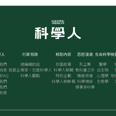
學人
行家領路
精彩內容
思想漫遊
生命科學
物
我們
總編輯的話
封面故事
形上集
醫學
消息
我是企業家，也是科學人
科學人新聞
教科書之外
古生物
FAQ
科學人觀點
特別企劃
機器思維
心理學
地
我們
科學人新鮮報
科學棋談
生態學
我們
媒事多科學
政策