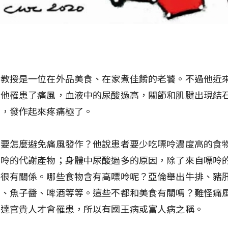
倫教授是一位在外品美食、在家煮佳餚的老饕。不過他近
為他罹患了痛風，血液中的尿酸過高，關節和肌腱出現結
炎，發作起來疼痛極了。
倫要怎麼避免痛風發作？他說患者要少吃嘌呤濃度高的食
嘌呤的代謝產物；身體中尿酸過多的原因，除了來自嘌呤
也很有關係。哪些食物含有高嘌呤呢？亞倫舉出牛排、豬
菇、魚子醬、啤酒等等。這些不都和美食有關嗎？難怪痛
有達官貴人才會罹患，所以有國王病或富人病之稱。