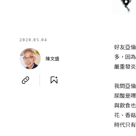
2020.05.04
好友亞
多，因
陳文盛
嚴重發
我問亞
尿酸是
與飲食
花、香
時代只