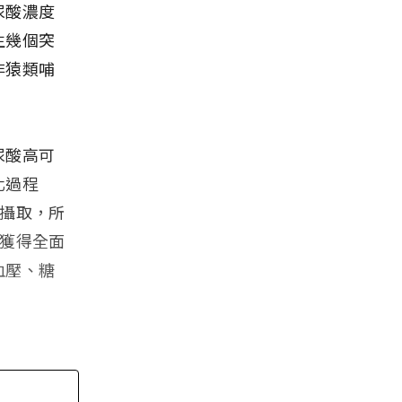
尿酸濃度
生幾個突
非猿類哺
尿酸高可
化過程
食攝取，所
未獲得全面
血壓、糖