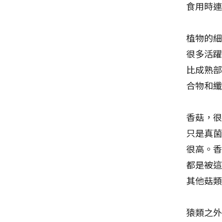
食用時
植物的
很多活
比成熟
合物和
香菇，
只是真
很高。香
都是被
其他菇
猿類之