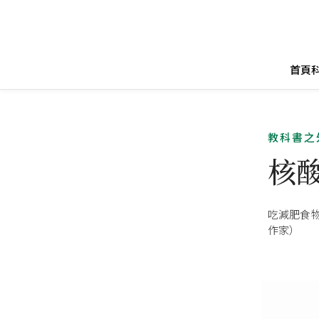
首頁
教科書之
核
吃減肥食物
作家）