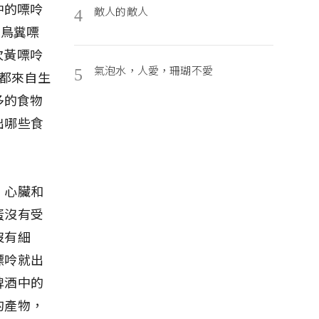
中的嘌呤
敵人的敵人
4
和鳥糞嘌
和次黃嘌呤
氣泡水，人愛，珊瑚不愛
5
物都來自生
多的食物
出哪些食
、心臟和
蛋沒有受
沒有細
嘌呤就出
啤酒中的
的產物，