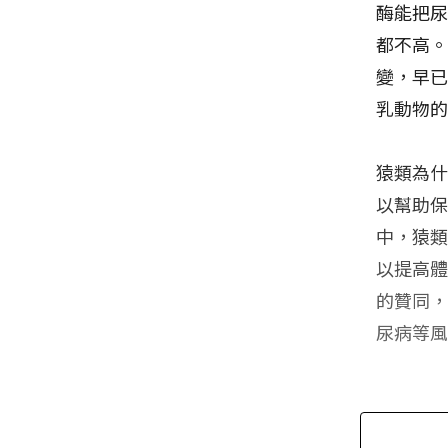
酶能把
都不高
變，早
乳動物的
猿類為
以幫助
中，猿類
以提高體
的贊同
尿病等