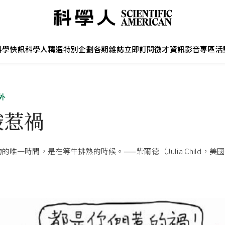
科學快訊
科學人精選
特別企劃
各期雜誌
立即訂閱
徵才資訊
影音專區
活
外
酸惹禍
的唯一時間，是在等牛排熟的時候。——柴爾德（Julia Child，美