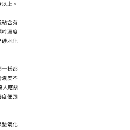
倍以上。
長點含有
嘌呤濃度
是碳水化
類一樣都
呤濃度不
般人應該
濃度便跟
尿酸氧化