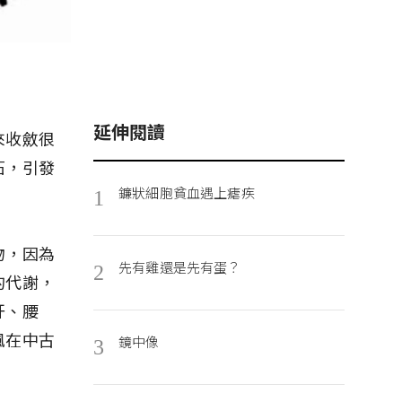
延伸閱讀
來收斂很
石，引發
鐮狀細胞貧血遇上瘧疾
1
物，因為
先有雞還是先有蛋？
2
的代謝，
肝、腰
風在中古
鏡中像
3