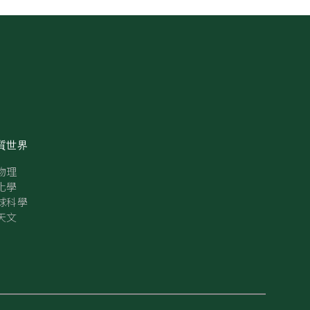
質世界
物理
化學
球科學
天文