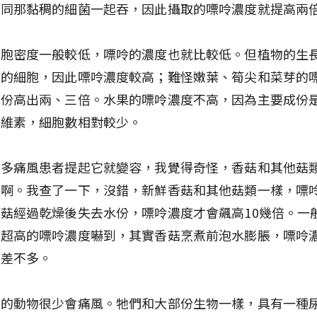
連同那黏稠的細菌一起吞，因此攝取的嘌呤濃度就提高兩
細胞密度一般較低，嘌呤的濃度也就比較低。但植物的生
躍的細胞，因此嘌呤濃度較高；難怪嫩葉、筍尖和菜芽的
部份高出兩、三倍。水果的嘌呤濃度不高，因為主要成份
纖維素，細胞數相對較少。
很多痛風患者提起它就變容，我覺得奇怪，香菇和其他菇
菌啊。我查了一下，沒錯，新鮮香菇和其他菇類一樣，嘌
菇經過乾燥後失去水份，嘌呤濃度才會飆高10幾倍。一
這超高的嘌呤濃度嚇到，其實香菇烹煮前泡水膨脹，嘌呤
類差不多。
外的動物很少會痛風。牠們和大部份生物一樣，具有一種