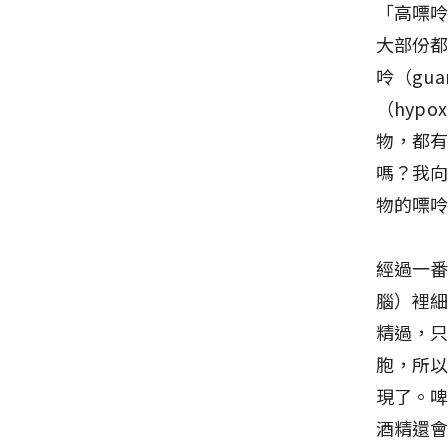
「高嘌呤
大部份都
呤（gu
（hyp
物，都有
嗎？我
物的嘌
經過一
腦）裡
精過，
胞，所
現了。
酒精還