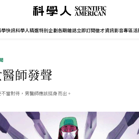
科學快訊
科學人精選
特別企劃
各期雜誌
立即訂閱
徵才資訊
影音專區
活
聞
女醫師發聲
受不當對待，男醫師應該挺身而出。