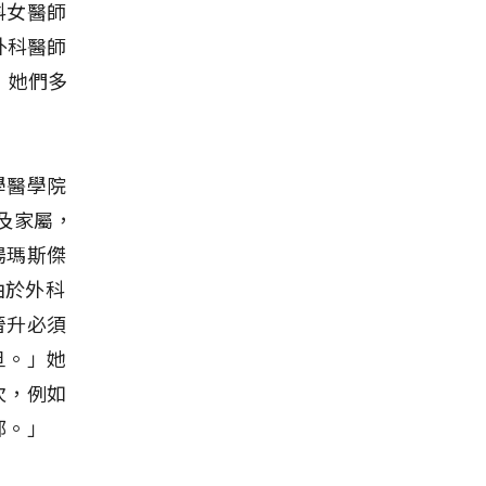
科女醫師
外科醫師
，她們多
學醫學院
患及家屬，
湯瑪斯傑
由於外科
晉升必須
旦。」她
次，例如
部。」