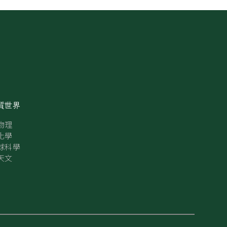
質世界
物理
化學
球科學
天文