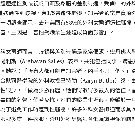
師經歷過性別歧視或口頭及身體的差別待遇，受訓中的外
3遭遇過性別歧視，有1/5曾遭性騷擾，加害者通常是資深
一項調查顯示，去年美國有58%的外科女醫師遭性騷擾
不宣，主因是「害怕對職業生涯造成負面影響」。
外科女醫師而言，歧視與差別待遇是家常便飯。史丹佛大
薩利斯（Arghavan Salles）表示，共犯包括同事、病
士。她說：「所有人都可能是加害者，凶手不只一個。」
金默爾醫學院的外科教授巴特勒（Karyn Butler）說，
女性很少，「做為少數群體，她們得取得多數人的信任。
同事間的名聲，倘若反抗，她們的職業生涯很可能毀於一
，為了避免工作時遭到性騷擾，許多外科女醫師退而求其
術服裡多穿一件衣服，否則外科男醫師會低頭窺視你的胸