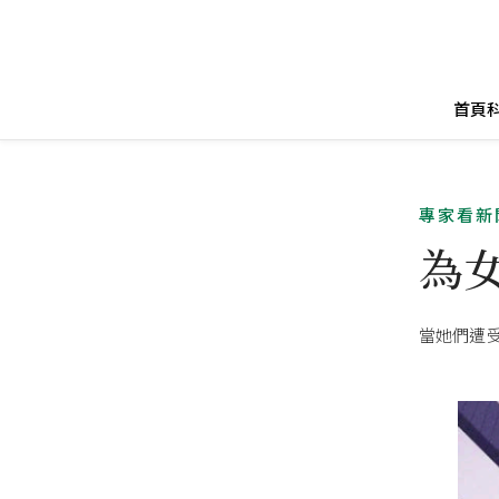
首頁
專家看新
為
當她們遭