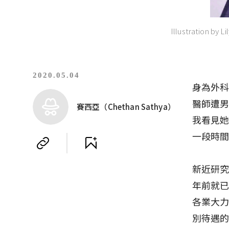
Illustration by Li
2020.05.04
身為外
醫師遭
賽西亞（Chethan Sathya）
我看見
一段時
新近研
年前就
各業大力
別待遇