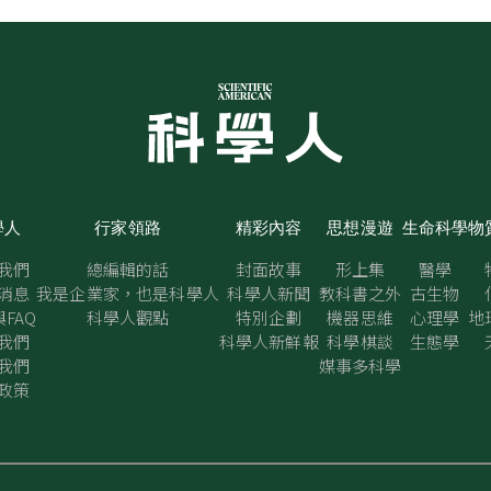
學人
行家領路
精彩內容
思想漫遊
生命科學
物
我們
總編輯的話
封面故事
形上集
醫學
消息
我是企業家，也是科學人
科學人新聞
教科書之外
古生物
FAQ
科學人觀點
特別企劃
機器思維
心理學
地
我們
科學人新鮮報
科學棋談
生態學
我們
媒事多科學
政策