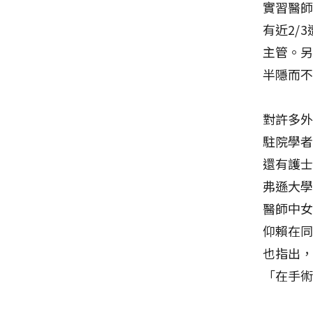
實習醫
有近2/
主管。另
半隱而
對許多
駐院學者
還有護
弗遜大學
醫師中
仰賴在
也指出
「在手