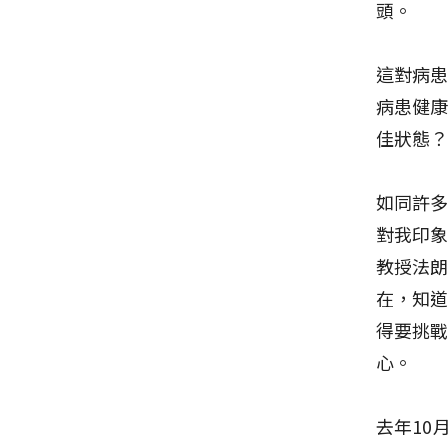
頭。
這對病
病患健
佳狀態
如同許
對我印
教授法朗
在，知
得要挑
心。
去年10