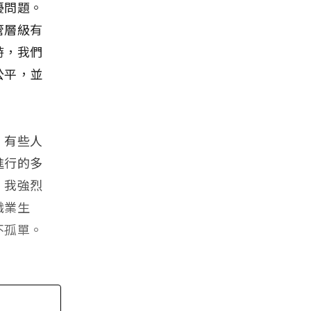
擾問題。
管層級有
時，我們
公平，並
，有些人
進行的多
。我強烈
職業生
不孤單。