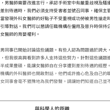
說，男醫師需要改進言行，承認手術室中有嚴重歧視及騷
別差別待遇時，我們必須支持受害者並號召同事，確保主
。當發現外科女醫師的好點子不受重視或功勞被男性搶走
新引導對話。我們可以懇請任職機構在僱用及晉升時保持
可女醫師的育嬰權利。
些男同事已開始討論這些議題。有些人認為問題過於誇大
怒，但我很高興看到許多人支持這些努力。針對這些議題
多半成果豐碩，能讓女醫師自在分享遭到差別待遇的經歷
他機構的外科醫師也開啟對話，他們或許擔心危及自己的
是女同事會毫不猶豫地為我們發聲。請讓她們知道自己並
與科學人的距離