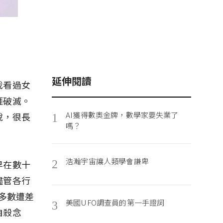
延伸閱讀
我看過女
涯破滅。
AI獲得數奧金牌，數學家要失業了
說，很長
1
嗎？
浩瀚宇宙讓人類學會謙卑
早在數十
2
儘管各行
，多數遭差
美國UFO調查員的第一手證詞
3
自殺念