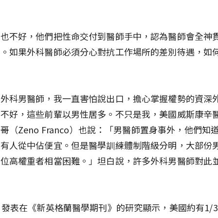
患也不好，他們把性命交付到醫師手中，認為醫師會全神
康。如果外科醫師必須分心對抗工作場所的差別待遇，如
？
多外科男醫師，我一直害怕說出口，擔心掌握權勢的資深
象不好，這些前輩以男性居多。不只是我，美國威斯康辛
哥（Zeno Franco）也說：「男醫師置身事外，他們知
道有人從中佔便宜。但是醫學訓練體制階級分明，大部份
戰位高權重者相當困難。」坦白說，許多外科男醫師對此
月發表在《新英格蘭醫學期刊》的研究顯示，美國約有1/