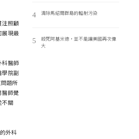
清除馬紹爾群島的輻射污染
4
貫注照顧
何展現最
殺死阿基米德，並不能讓美國再次偉
5
大
外科醫師
醫學院副
道問題所
男醫師覺
並不關
3的外科