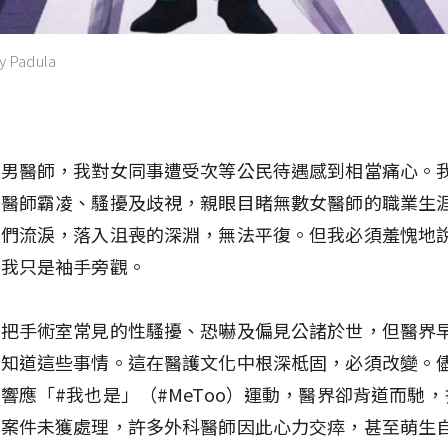
ly Padula
科男醫師，我對女同事遭受次等公民待遇感到相當痛心。
男醫師霸凌、騷擾及歧視，親眼目睹無數女醫師的職業生
她們流淚，落入沮喪的深淵，無法平復。但我必須羞愧地
間我只是袖手旁觀。
究把手術室常見的性騷擾、恐嚇及偏見公諸於世，但醫界
已知道這些事情。這在醫護文化中根深柢固，必須改變。
響應「#我也是」（#MeToo）運動，醫界卻背道而馳
的案件未獲處理，許多外科醫師因此心力交瘁，甚至萌生