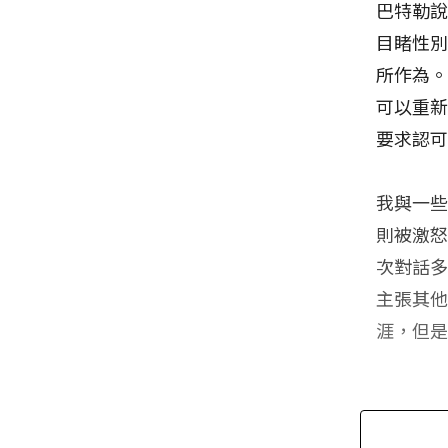
巴特勒
目睹性
所作為
可以重
要求認
我與一
則被激
次對話
主張其
涯，但