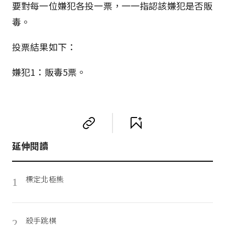
要對每一位嫌犯各投一票，一一指認該嫌犯是否販
毒。
投票結果如下：
嫌犯1：販毒5票。
延伸閱讀
標定北極熊
1
殺手跳棋
2