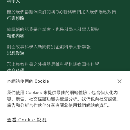
科學人
關於我們
最新消息
訂閱與FAQ
聯絡我們
加入我們
隱私政策
行家領路
總編輯的話
我是企業家，也是科學人
科學人觀點
精彩內容
封面故事
科學人新聞
特別企劃
科學人新鮮報
思想漫遊
形上集
教科書之外
機器思維
科學棋談
媒事多科學
生命科學
醫學
古生物
心理學
生態學
本網站使用的 Cookie
物質世界
我們使用 Cookies 來提供最佳的網站體驗，包含個人化內
物理
化學
地球科學
天文
容、廣告、社交媒體功能與流量分析。我們也向社交媒體、
廣告和分析合作伙伴分享有關您使用我們網站的資訊。
查看 Cookie 說明