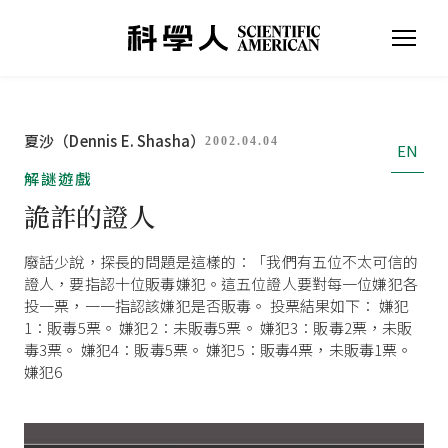
夏沙（Dennis E. Shasha）
2002.04.04
EN
解謎遊戲
詭詐的證人
廢話少說，探長的問題是這樣的：「我們有五位不太可信的
證人，要指認十位販毒嫌犯。這五位證人要對每一位嫌犯各
投一票，一一指認該嫌犯是否販毒。 投票結果如下： 嫌犯
1：販毒5票。 嫌犯2：未販毒5票。 嫌犯3：販毒2票，未販
毒3票。 嫌犯4：販毒5票。 嫌犯5：販毒4票，未販毒1票。
嫌犯6