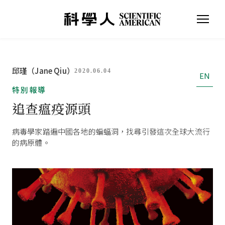
邱瑾（Jane Qiu）
2020.06.04
EN
特別報導
追查瘟疫源頭
病毒學家踏遍中國各地的蝙蝠洞，找尋引發這次全球大流行
的病原體。