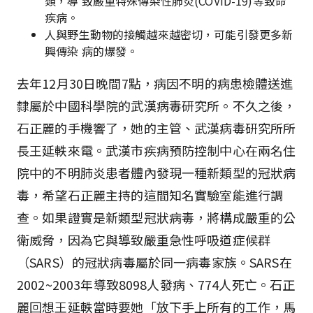
類，導 致嚴重特殊傳染性肺炎(COVID-19)等致命
疾病。
人與野生動物的接觸越來越密切，可能引發更多新
興傳染 病的爆發。
去年12月30日晚間7點，病因不明的病患檢體送進
隸屬於中國科學院的武漢病毒研究所。不久之後，
石正麗的手機響了，她的主管、武漢病毒研究所所
長王延軼來電。武漢市疾病預防控制中心在兩名住
院中的不明肺炎患者體內發現一種新類型的冠狀病
毒，希望石正麗主持的這間知名實驗室能進行調
查。如果證實是新類型冠狀病毒，將構成嚴重的公
衛威脅，因為它與導致嚴重急性呼吸道症候群
（SARS）的冠狀病毒屬於同一病毒家族。SARS在
2002~2003年導致8098人發病、774人死亡。石正
麗回想王延軼當時要她「放下手上所有的工作，馬