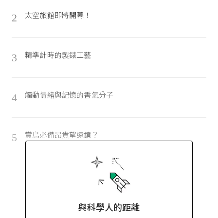
太空旅館即將開幕！
2
精準計時的製錶工藝
3
觸動情緒與記憶的香氣分子
4
賞鳥必備昂貴望遠鏡？
5
與科學人的距離