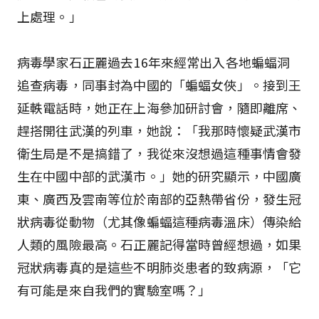
上處理。」
病毒學家石正麗過去16年來經常出入各地蝙蝠洞
追查病毒，同事封為中國的「蝙蝠女俠」。接到王
延軼電話時，她正在上海參加研討會，隨即離席、
趕搭開往武漢的列車，她說：「我那時懷疑武漢市
衛生局是不是搞錯了，我從來沒想過這種事情會發
生在中國中部的武漢市。」她的研究顯示，中國廣
東、廣西及雲南等位於南部的亞熱帶省份，發生冠
狀病毒從動物（尤其像蝙蝠這種病毒溫床）傳染給
人類的風險最高。石正麗記得當時曾經想過，如果
冠狀病毒真的是這些不明肺炎患者的致病源，「它
有可能是來自我們的實驗室嗎？」