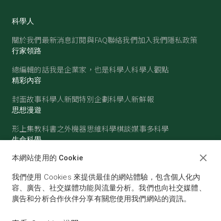
科學人
關於我們
最新消息
訂閱與FAQ
聯絡我們
加入我們
隱私政策
行家領路
總編輯的話
我是企業家，也是科學人
科學人觀點
精彩內容
封面故事
科學人新聞
特別企劃
科學人新鮮報
思想漫遊
形上集
教科書之外
機器思維
科學棋談
媒事多科學
生命科學
醫學
古生物
心理學
生態學
本網站使用的 Cookie
物質世界
我們使用 Cookies 來提供最佳的網站體驗，包含個人化內
物理
化學
地球科學
天文
容、廣告、社交媒體功能與流量分析。我們也向社交媒體、
廣告和分析合作伙伴分享有關您使用我們網站的資訊。