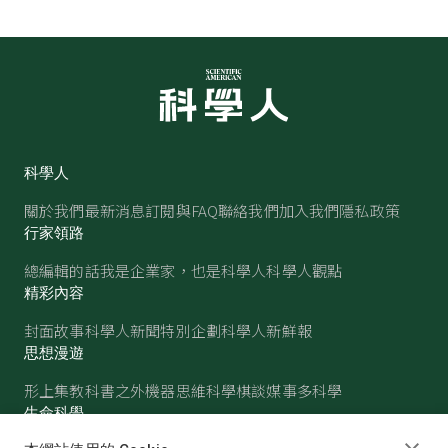
科學人
關於我們
最新消息
訂閱與FAQ
聯絡我們
加入我們
隱私政策
行家領路
總編輯的話
我是企業家，也是科學人
科學人觀點
精彩內容
封面故事
科學人新聞
特別企劃
科學人新鮮報
思想漫遊
形上集
教科書之外
機器思維
科學棋談
媒事多科學
生命科學