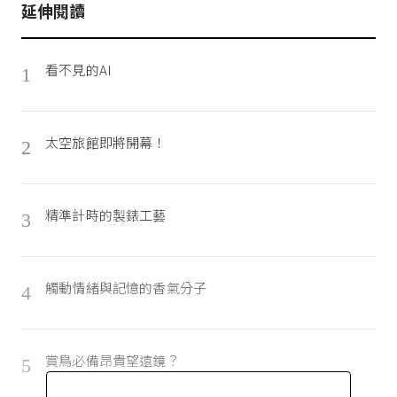
延伸閱讀
看不見的AI
1
太空旅館即將開幕！
2
精準計時的製錶工藝
3
觸動情緒與記憶的香氣分子
4
賞鳥必備昂貴望遠鏡？
5