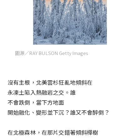
圖源／RAY BULSON Getty Images
沒有主根，北美雲杉狂亂地傾斜在
永凍土陷入熱融岩之交。誰
不會跌倒，當下方地面
開始融化、變形並下沉？誰又不會醉倒？
在北極森林，在那片交錯著傾斜樺樹