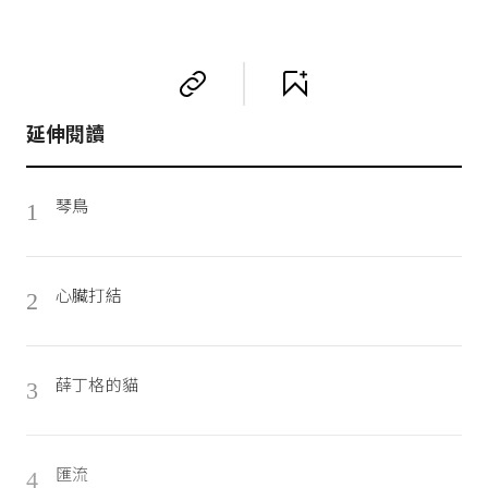
延伸閱讀
琴鳥
1
心臟打結
2
薛丁格的貓
3
匯流
4