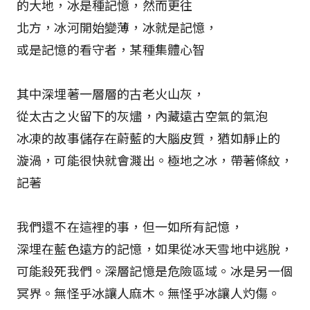
的大地，冰是種記憶，然而更往
北方，冰河開始變薄，冰就是記憶，
或是記憶的看守者，某種集體心智
其中深埋著一層層的古老火山灰，
從太古之火留下的灰燼，內藏遠古空氣的氣泡――
冰凍的故事儲存在蔚藍的大腦皮質，猶如靜止的
漩渦，可能很快就會濺出。極地之冰，帶著條紋，
記著
我們還不在這裡的事，但一如所有記憶，
深埋在藍色遠方的記憶，如果從冰天雪地中逃脫，
可能殺死我們。深層記憶是危險區域。冰是另一個
冥界。無怪乎冰讓人麻木。無怪乎冰讓人灼傷。