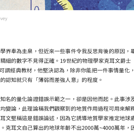
vey
科學界奉為圭臬，但近來一些事件令我反思背後的原因，
精細的數字不見得正確。19世紀的物理學家克耳文爵士（L
in）可謂經典教材，他堅決認為，除非你能把一件事情量化
事的認知就只有「薄弱而差強人意」的程度。
最知名的量化論證錯誤示範之一，卻是因他而起。此事涉
的均變論，此理論稱我們觀察到的地質作用過程可用來解
克耳文堅稱這是錯誤論述，因為它誘導地質學家推定地球
。克耳文自己算出的地球年齡不出2000萬~4000萬年，