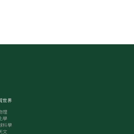
質世界
物理
化學
球科學
天文