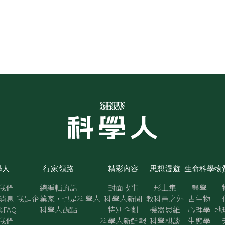
學人
行家領路
精彩內容
思想漫遊
生命科學
物
我們
總編輯的話
封面故事
形上集
醫學
消息
我是企業家，也是科學人
科學人新聞
教科書之外
古生物
FAQ
科學人觀點
特別企劃
機器思維
心理學
地
我們
科學人新鮮報
科學棋談
生態學