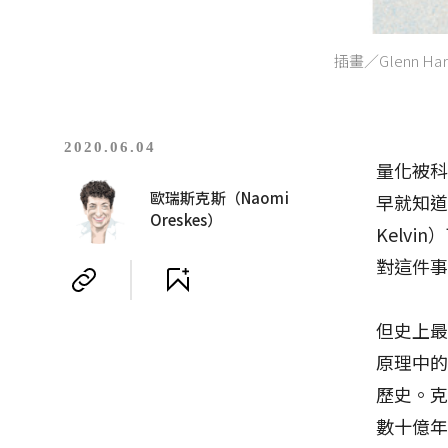
插畫／Glenn Har
2020.06.04
量化被
歐瑞斯克斯（Naomi
早就知道
Oreskes）
Kelv
對這件
但史上
原理中
歷史。
數十億年