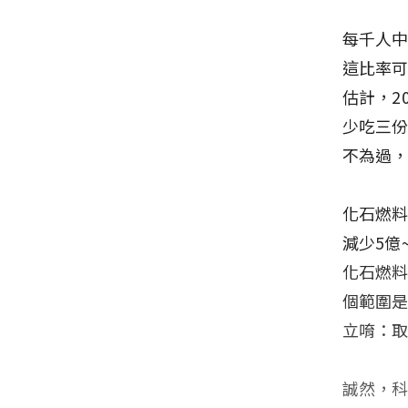
每千人中
這比率可
估計，20
少吃三
不為過
化石燃
減少5億
化石燃料
個範圍是
立唷：取
誠然，