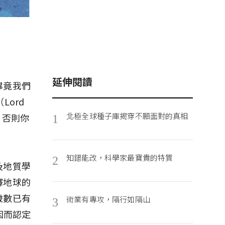
延伸閱讀
畢竟我們
ord
北極全球種子庫揭穿不願面對的真相
，否則你
1
知錯能改，科學家最寶貴的特質
2
及地質學
釋地球的
歲數已有
術業有專攻，隔行如隔山
3
因而認定