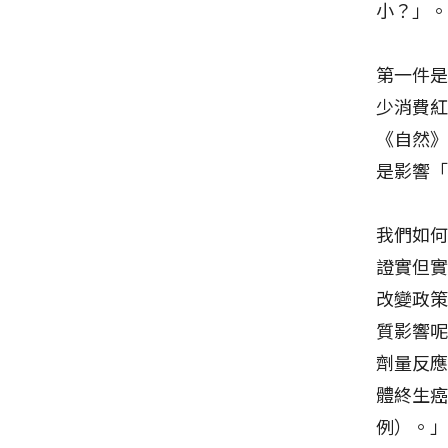
小？」
第一件
少消費
《自然
是影響
我們如
證實但
改變政
質影響呢
劑量反
體終生
例）。