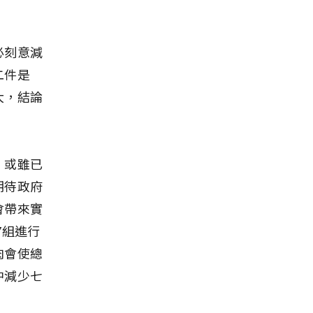
必刻意減
二件是
大，結論
，或雖已
期待政府
會帶來實
7組進行
肉會使總
中減少七