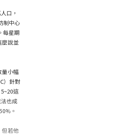
萬人口，
防制中心
人。每星期
這麼說並
放量小幅
C）針對
~20這
說法也成
50%。
，但若他