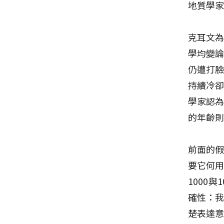
地質學
克耳文
學均變
仍遭打
持續冷
學家認
的年齡則
前面的
要它何
1000
確性：我
楚表達