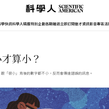
科學快訊
科學人精選
特別企劃
各期雜誌
立即訂閱
徵才資訊
影音專區
活
小才算小？
」跟「很小」背後的數字都不小，反而會傳達錯誤的訊息。