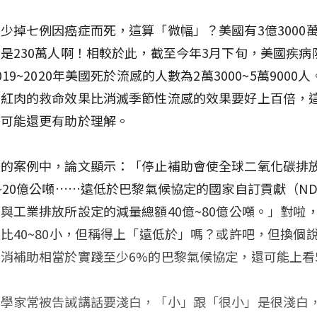
少掉七例因癌症而死，這算「微幅」？美國有3億3000
是230萬人啊！相較於此，截至今年3月下旬，美國疾病
19~2020年美國死於流感的人數為2萬3000~5萬9000
份紅肉的救命效果比消滅季節性流感的效果要好上百倍，
，可能還更有助於理解。
料的案例中，論文顯示：「停止補助會使全球二氧化碳排
~20億公噸……遠低於巴黎氣候協定的國家自訂貢獻（ND
與工業排放所設定的減量總額40億~80億公噸。」對啦，5
比40~80小，但稱得上「遠低於」嗎？或許吧，但換個
消補助相當於實踐至少6%的巴黎氣候協定，還可能上看
科學家常被告誡講話要淺白，「小」跟「很小」是很淺白