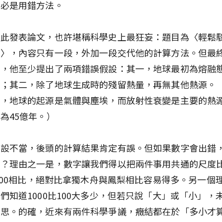
家必是用錯方法。
為此發表論文，也許堪稱科學史上最狂妄：題目為〈輕鬆
論〉，內容只有一段，外加一段交代他的計算方法。但最
臉，他至少提出了兩項錯誤假設：其一，地球最初為熔融
卻；其二，除了地球生成時的殘留熱量，再無其他熱源。
為，地球的起源是氣體與塵埃，而放射性衰變是主要的熱
為45億年。）
假設不當，後頭的計算結果肯定有誤。但如果數字會出錯
用？理由之一是，數字讓我們得以把兩件事用共通的尺度
與100相比，絕對比拿獨木舟與鳳梨相比容易得多。另一個
們知道1000比100大多少，但若只說「大」或「小」，
意思。的確，近來有兩件科學爭議，癥結都在於「多小才