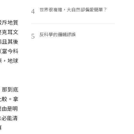
世界很複雜，大自然卻偏愛簡單？
4
駁斥地質
終克耳文
反科學的邏輯謬誤
5
態且其後
（當今科
源，地球
，那到底
比較。拿
理由是明
未必能清
算