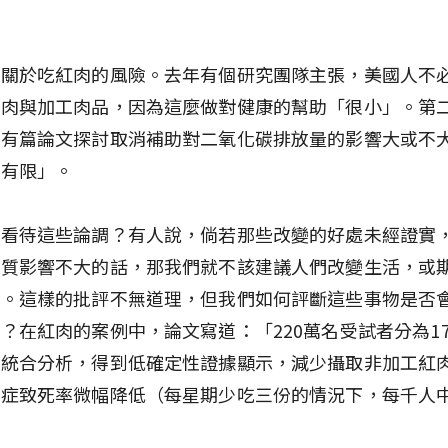
。
是關於吃紅肉的風險。去年有個研究團隊主張，美國人不
紅肉與加工肉品，因為這麼做對健康的幫助「很小」。第
》有篇論文探討取消補助對二氧化碳排放量的影響大或不
「有限」。
何看待這些論調？有人說，倘若那些改變的好處未經證實
實質影響不大的話，那我們就不該建議人們改變生活，或
策。這樣的批評不無道理，但我們如何評斷這些事物是否
？在紅肉的案例中，論文寫道：「220萬名受試者分為1
應統合分析，得到低確定性證據顯示，減少攝取非加工紅
癌症致死率微幅降低（每星期少吃三份的情況下，每千人
」