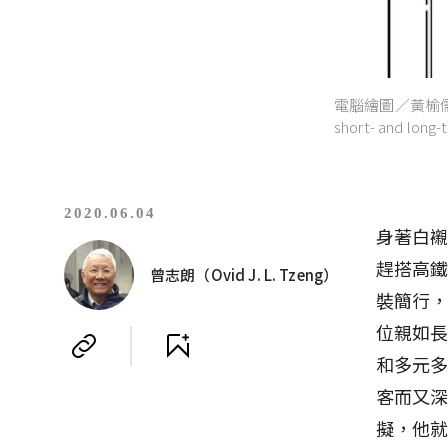
電腦繪圖／黃榆儒；SOUR
short- and long-
2020.06.04
身著白襯
趕搭高
曾志朗（Ovid J. L. Tzeng）
裝簡行
位親如長
和多元
客而又
擬，他