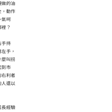
現做的油
全，動作
一氣呵
哪裡？
右手持
用左手，
什麼叫拐
起到市
的右利者
的人還以
成長經驗