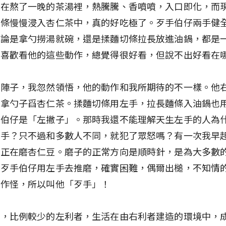
，在熬了一晚的茶湯裡，熱騰騰、香噴噴，入口即化，而
長條慢慢浸入杏仁茶中，真的好吃極了。歹手伯仔兩手健
無論是拿勺撈湯就碗，還是揉麵切條拉長放進油鍋，都是
很喜歡看他的這些動作，總覺得很好看，但說不出好看在
一陣子，我忽然領悟，他的動作和我所期待的不一樣。他
手拿勺子舀杏仁茶。揉麵切條用左手，拉長麵條入油鍋也
手伯仔是「左撇子」。那時我還不能理解天生左手的人為
歹手？只不過和多數人不同，就犯了眾怒嗎？有一次我早
他正在磨杏仁豆。磨子的正常方向是順時針，是為大多數
。歹手伯仔用左手去推磨，確實困難，偶爾出槌，不知情
意作怪，所以叫他「歹手」！
想，比例較少的左利者，生活在由右利者建造的環境中，