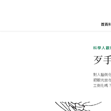
首頁
科學人觀
歹
對人腦側
把眼光放
工側化嗎