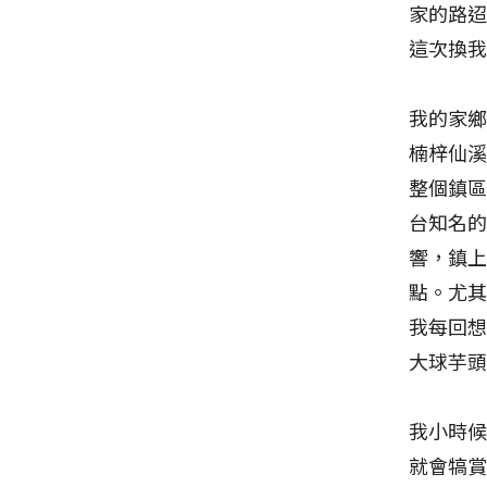
家的路
這次換
我的家
楠梓仙
整個鎮
台知名
響，鎮
點。尤
我每回
大球芋
我小時
就會犒