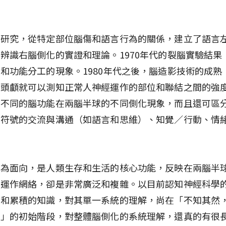
。
的研究，從特定部位腦傷和語言行為的關係，建立了語言
辨識右腦側化的實證和理論。1970年代的裂腦實驗結果
和功能分工的現象。1980年代之後，腦造影技術的成熟
開頭顱就可以測知正常人神經運作的部位和聯結之間的強
實不同的腦功能在兩腦半球的不同側化現象，而且還可區
即符號的交流與溝通（如語言和思維）、知覺／行動、情
行為面向，是人類生存和生活的核心功能，反映在兩腦半
和運作網絡，卻是非常廣泛和複雜。以目前認知神經科學
術和累積的知識，對其單一系統的理解，尚在「不知其然
然」的初始階段，對整體腦側化的系統理解，還真的有很