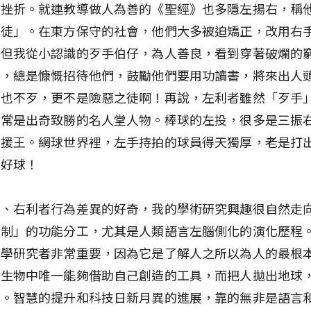
受挫折。就連教導做人為善的《聖經》也多隱左揚右，稱
之徒」。在東方保守的社會，他們大多被迫矯正，改用右
。但我從小認識的歹手伯仔，為人善良，看到穿著破爛的
前，總是慷慨招待他們，鼓勵他們要用功讀書，將來出人
，也不歹，更不是險惡之徒啊！再說，左利者雖然「歹手
卻常是出奇致勝的名人堂人物。棒球的左投，很多是三振
救援王。網球世界裡，左手持拍的球員得天獨厚，老是打
的好球！
左、右利者行為差異的好奇，我的學術研究興趣很自然走
兩制」的功能分工，尤其是人類語言左腦側化的演化歷程
科學研究者非常重要，因為它是了解人之所以為人的最根
是生物中唯一能夠借助自己創造的工具，而把人拋出地球
物。智慧的提升和科技日新月異的進展，靠的無非是語言