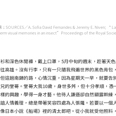
CES／A. Sofia David Fernandes & Jeremy E. Niven; “ Later
term visual memories in an insect”Proceedings of the Royal Soci
衫和深色休閒褲，戴上口罩，5月中旬的週末，趁著天色
鐵往高雄。沒有行李，只有一只隨我飛遍世界的黑色背包
，但這趟南歸的路，心情沉重，因為星期天一早，就要告
兄的堂哥。堂哥大我10歲，身世多舛，但十分孝順，憑
多樣的興趣，學得一身才藝。他待人謙遜卻自然顯露幹練
深諳人情義理，總是帶著笑容四處為人張羅。若要以一個
就像日本小說《船場》裡的清太郎吧。從小我就受他照料