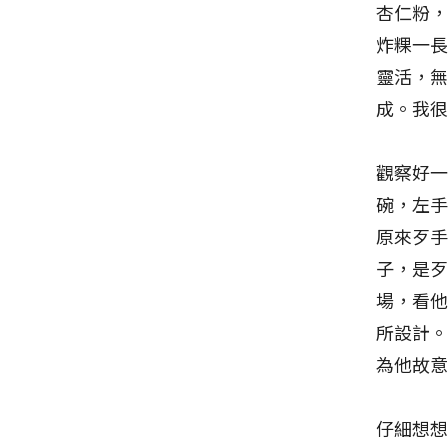
杏仁粉
炸粿一
靈活，
成。我
觀察好
碗，左
原來歹
子，是
場，看
所設計
為他故
仔細想