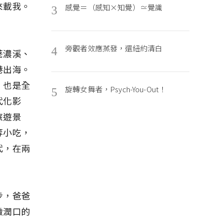
來載我。
感覺＝（感知×知覺）≃覺識
3
旁觀者效應蒸發，還紐約清白
4
荖濃溪、
港出海。
，也是全
旋轉女舞者，Psych-You-Out！
5
代化影
旅遊景
等小吃，
代，在兩
步，爸爸
緻潤口的