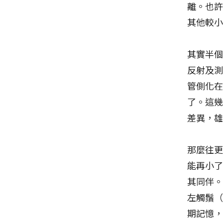
離。也
其他較
其實半
反射及
管側化
了。這
差異，
那麼往
能再小
其同伴
左觸鬚
期記憶