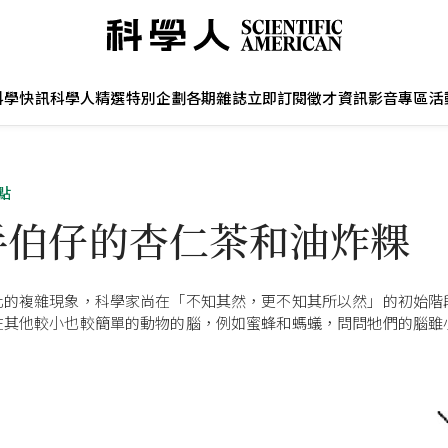
科學快訊
科學人精選
特別企劃
各期雜誌
立即訂閱
徵才資訊
影音專區
活
點
手伯仔的杏仁茶和油炸粿
化的複雜現象，科學家尚在「不知其然，更不知其所以然」的初始階
在其他較小也較簡單的動物的腦，例如蜜蜂和螞蟻，問問牠們的腦雖
？