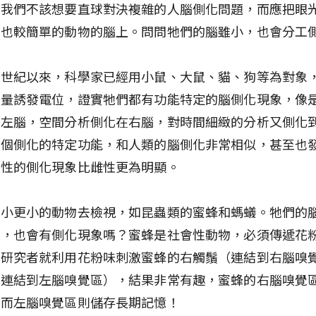
許我們不該想要直球對決複雜的人腦側化問題，而應把眼
小也較簡單的動物的腦上。問問牠們的腦雖小，也會分工
個世紀以來，科學家已經用小鼠、大鼠、貓、狗等為對象
測量誘發電位，證實牠們都有功能特定的腦側化現象，像
在左腦，空間分析側化在右腦，對時間細緻的分析又側化
幾個側化的特定功能，和人類的腦側化非常相似，甚至也
雄性的側化現象比雌性更為明顯。
更小更小的動物去檢視，如昆蟲類的蜜蜂和螞蟻。牠們的
了，也會有側化現象嗎？蜜蜂是社會性動物，必須傳遞花
。研究者就利用花粉味刺激蜜蜂的右觸鬚（連結到右腦嗅
（連結到左腦嗅覺區），結果非常有趣，蜜蜂的右腦嗅覺
，而左腦嗅覺區則儲存長期記憶！