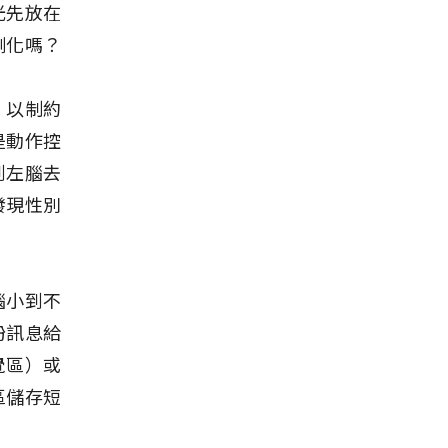
光先放在
側化嗎？
，以制約
是動作控
到左腦去
發現性別
腦小到不
粉訊息給
覺區）或
區儲存短