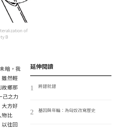
alization of
ety B
延伸閱讀
未暗，我
，雖然輕
將錯就錯
別故鄉那
1
一己之力
，大方好
基因與年輪：為匈奴改寫歷史
2
人物比
，以往回