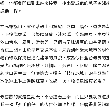
迢迢，他都會開車到車站來接我，後來變成他的兒子媳婦
我送他一程。
鄉在高雄旗山，就坐落鼓山和旗尾山之間。鎮外不遠處是
溪，下接旗尾溪，最後匯聚成下淡水溪，穿過屏東，由東
區依山傍水，風景非常美麗，是個古早味濃厚的山谷聚落
的香蕉王國。由於早年交通不便，未受到鄰近大城市的現
上老街得以保持巴洛克建築的風貌，成為今日全台最夯的
其是老市場裡的米粉炒、紅糟肉、米苔目、粉腸、豬血湯
想起就口舌生津，無限懷念。還有「枝仔冰城」的芋頭聖
頭冰淇淋上淋上香醇紅豆，吃過一次，哈根達斯算老幾？
候最喜歡的就是星期天，不必趕著上學，而且只要功課進
賞我一頓「歹手伯仔」的杏仁茶加油炸粿。研磨得非常細