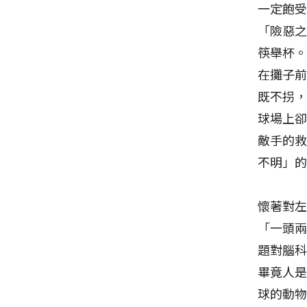
一定飽
「險惡
筷舉杯
在攤子
既不拐
球場上
敵手的
不明」
懷著對
「一頭
題對腦
畢竟人
球的動