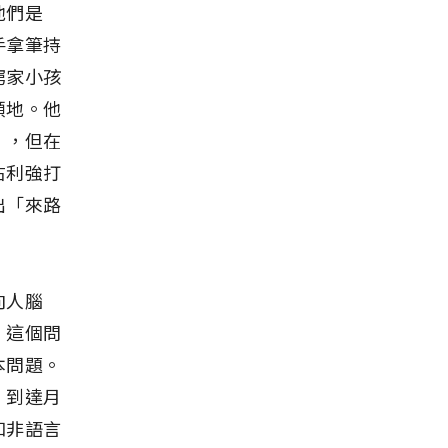
他們是
手拿筆持
窮家小孩
頭地。他
」，但在
右利強打
出「來路
向人腦
。這個問
本問題。
，到達月
和非語言