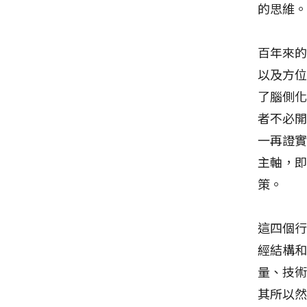
的思維
百年來
以及方位
了腦側化
者不必
一再證
主軸，
策。
這四個
經結構
量、技
其所以