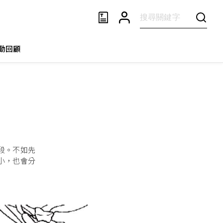
動回顧
段。不如先
小，也會分