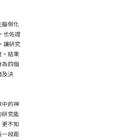
左腦側化
，也佐證
，讓研究
度。結果
分為四個
緒及決
球中的神
的研究能
，更不知
長一段距