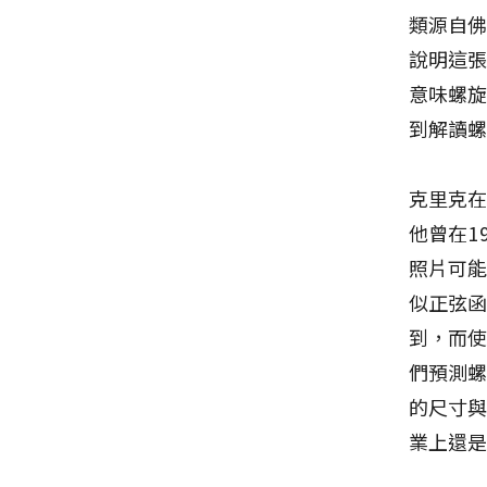
類源自佛
說明這張
意味螺
到解讀
克里克
他曾在1
照片可
似正弦
到，而
們預測
的尺寸
業上還