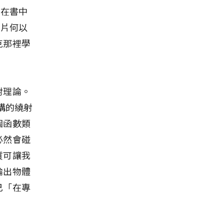
未在書中
照片何以
克那裡學
射理論。
構的繞射
個函數類
必然會碰
質可讓我
論出物體
己「在專