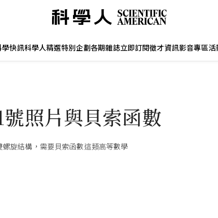
科學快訊
科學人精選
特別企劃
各期雜誌
立即訂閱
徵才資訊
影音專區
活
51號照片與貝索函數
A雙螺旋結構，需要貝索函數這類高等數學