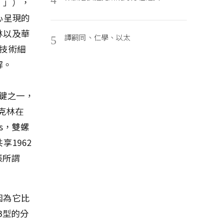
。」），
心呈現的
林以及華
譚嗣同、仁學、以太
5
技術細
解。
關鍵之一，
克林在
ns，雙螺
1962
張所謂
因為它比
B型的分