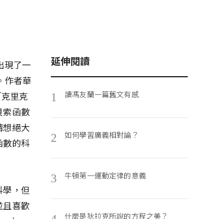
延伸閱讀
出現了一
）。作者華
讀馮友蘭一篇舊文有感
「克里克
1
貝索函數
猜想絕大
如何學習廣義相對論？
2
函數的科
牛頓第一運動定律的意義
3
科學，但
並且喜歡
什麼是狄拉克所說的方程之美？
4