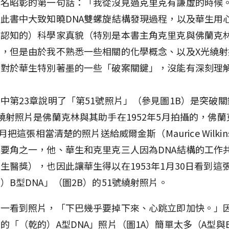
惡名昭彰的第一句話：「我從沒見過克里克有謙虛的時候
此書中大致知曉DNA雙螺旋結構發現過程，以及華生用
觀認知的）科學家真貌（特別是本書主角克里克與佛蘭克
，但是由於我不熟悉一些相關的化學概念、以及X光繞射
此對於華生特別著墨的一些「破案關鍵」，沒能有深刻理
中第23章說明了「第51號照片」（參見圖1B）是突破
繞射照片是佛蘭克林與其助手在1952年5月拍攝的，佛蘭
1月把這張相當清楚的照片送給威爾金斯（Maurice Wilki
要角之一，他、華生和克里克三人因為DNA結構的工作共享
生醫獎），也因此讓華生得以在1953年1月30日看到這
）B型DNA」（圖2B）的51號繞射照片。
他一看到照片，「下巴幾乎要掉下來、心跳立即加快。」
的「（乾的）A型DNA」照片（圖1A）簡單太多（A型與