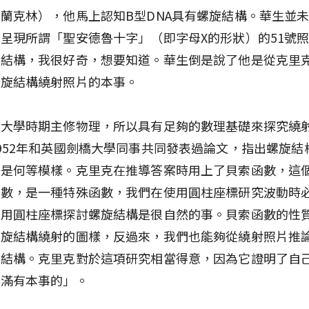
蘭克林），他馬上認知B型DNA具有螺旋結構。華生並
呈現所謂「聖安德魯十字」（即字母X的形狀）的51號
旋結構，我很好奇，想要知道。華生倒是說了他是從克里
螺旋結構繞射照片的本事。
在大學時期主修物理，所以具有足夠的數理基礎來探究繞
952年和英國劍橋大學同事共同發表過論文，指出螺旋結
能是何等模樣。克里克在推導答案時用上了貝索函數，這
函數，是一種特殊函數，我們在使用圓柱座標研究波動時
使用圓柱座標探討螺旋結構是很自然的事。貝索函數的性
螺旋結構繞射的圖樣，反過來，我們也能夠從繞射照片推
與結構。克里克對於這項研究相當得意，因為它證明了自
是滿有本事的」。