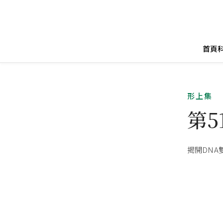
首頁
形上集
第
揭開DN