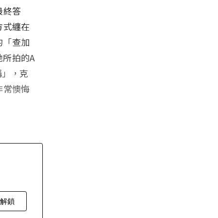
最終答
方式纏在
的「查加
所拍的A
稱」，克
非常懊悔
費解鎖