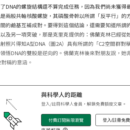
了DNA的螺旋結構還不算完成任務，因為我們尚未獲得
A是兩股共軸核酸螺旋，其磷酸骨幹以所謂「反平行」的
中間的鹼基互補成對。要得到這個結論，還需要知道所謂
以及另一項突破，那是克里克提供的：佛蘭克林已經從她
繞射照片得知A型DNA（圖2A）具有所謂的「C2空間群對
領悟DNA的雙股是逆向的。佛蘭克林後來對朋友說，她
2對稱的意涵。
與科學人的距離
登入/註冊科學人會員，解鎖免費額度文章。
付費訂閱無限瀏覽
登入/註冊免
序號解鎖