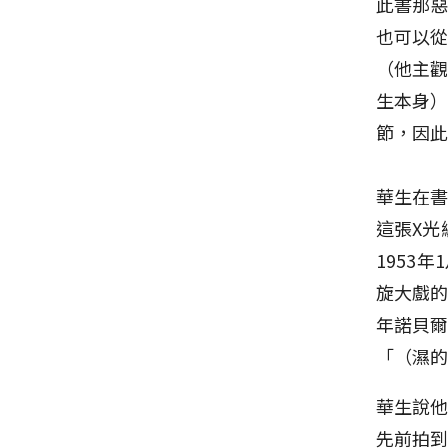
此書那
也可以從
（他主
生本身）
節，因
華生在書
這張X光
1953年
旋大戲的
年諾貝爾
「（濕的
華生說
先前拍到