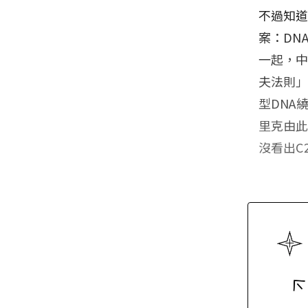
不過知道
案：DN
一起，
夫法則」
型DNA
里克由此
沒看出C