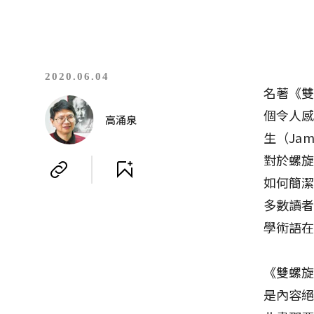
2020.06.04
名著《雙
個令人感
高涌泉
生（Ja
對於螺
如何簡
多數讀
學術語
《雙螺
是內容