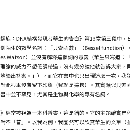
螺旋：DNA結構發現者華生的告白》第13章第三段中，
到陌生的數學名詞：「貝索函數」（Bessel function
mes Watson）並沒有解釋這個詞的意義（華生只寫道：
旋理論的威力不想低調帶過，沒有幾分鐘他就告訴大家，
潔地給出答案。」），而它在書中也只出現這麼一次，我
者對此根本沒有留下印象（我就是這樣）。其實類似貝索
在書中並不罕見，尤其是生物與化學的專有名詞。
旋》經常被視為一本科普書，這是錯的。它的主題確實是
絕對不「普」。以我為例，我固然可以欣賞華生的文筆（