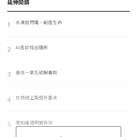
延伸閱讀
水滴放閃電，創造生命
1
AI舌診找出隱疾
2
高效一氧化碳解毒劑
3
在地球上製造外星冰
4
零知識證明變有效
5