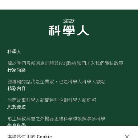
科學人
關於我們
最新消息
訂閱與FAQ
聯絡我們
加入我們
隱私政策
行家領路
總編輯的話
我是企業家，也是科學人
科學人觀點
精彩內容
封面故事
科學人新聞
特別企劃
科學人新鮮報
思想漫遊
形上集
教科書之外
機器思維
科學棋談
媒事多科學
生命科學
醫學
古生物
心理學
生態學
本網站使用的 Cookie