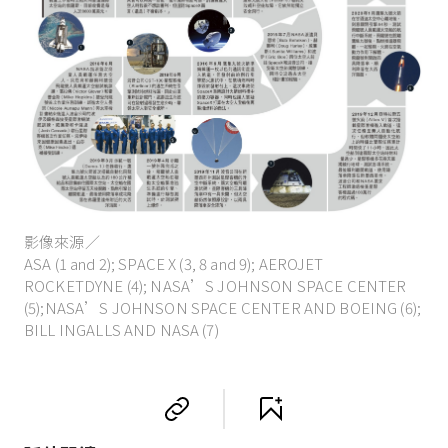
影像來源／
ASA (1 and 2); SPACE X (3, 8 and 9); AEROJET
ROCKETDYNE (4); NASA’S JOHNSON SPACE CENTER
(5);NASA’S JOHNSON SPACE CENTER AND BOEING (6);
BILL INGALLS AND NASA (7)