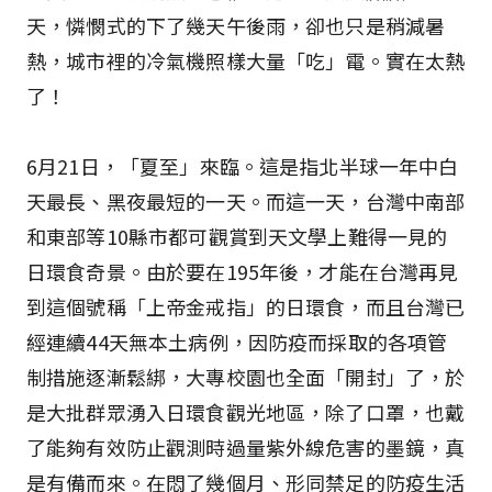
天，憐憫式的下了幾天午後雨，卻也只是稍減暑
熱，城市裡的冷氣機照樣大量「吃」電。實在太熱
了！
6月21日，「夏至」來臨。這是指北半球一年中白
天最長、黑夜最短的一天。而這一天，台灣中南部
和東部等10縣市都可觀賞到天文學上難得一見的
日環食奇景。由於要在195年後，才能在台灣再見
到這個號稱「上帝金戒指」的日環食，而且台灣已
經連續44天無本土病例，因防疫而採取的各項管
制措施逐漸鬆綁，大專校園也全面「開封」了，於
是大批群眾湧入日環食觀光地區，除了口罩，也戴
了能夠有效防止觀測時過量紫外線危害的墨鏡，真
是有備而來。在悶了幾個月、形同禁足的防疫生活