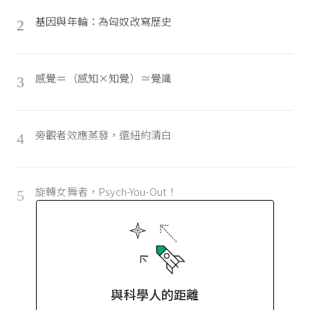
基因與年輪：為匈奴改寫歷史
2
感覺＝（感知×知覺）≃覺識
3
旁觀者效應蒸發，還紐約清白
4
旋轉女舞者，Psych-You-Out！
5
與科學人的距離