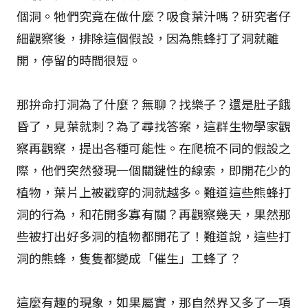
個洞。牠們究竟在做什麼？吸食葉汁嗎？研究者仔
細觀察後，排除這個假設，因為熊蜂打了洞就離
開，停留的時間很短。
那拚命打洞為了什麼？無聊？找樂子？還是肚子餓
昏了，見葉就刺？為了尋找答案，這群生物學家觀
察再觀察，提出各種可能性。在爬梳不同的假設之
際，他們突然發現一個關鍵性的線索，即開花少的
植物，葉片上被戳穿的洞就越多。難道這些熊蜂打
洞的行為，和花開多寡有關？再觀察幾天，果然那
些被打出好多洞的植物都開花了！難道說，這些打
洞的熊蜂，隻隻都變成「催生」工蜂了？
這麼有趣的現象，如果屬實，那自然界又多了一項