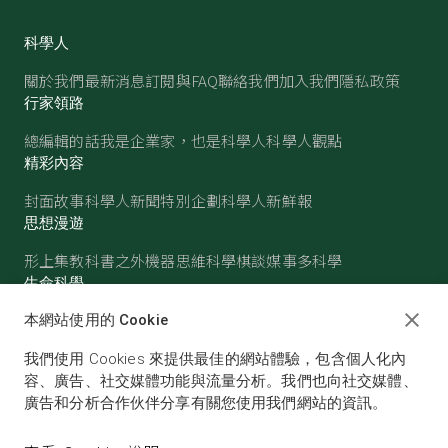
科學人
關於我們
最新消息
訂閱與FAQ
聯絡我們
加入我們
隱私政策
行家領路
總編輯的話
我是企業家，也是科學人
科學人觀點
精彩內容
封面故事
科學人新聞
特別企劃
科學人新鮮報
思想漫遊
形上集
教科書之外
機器思維
科學棋談
媒事多科學
生命科學
醫學
古生物
心理學
生態學
本網站使用的 Cookie
物質世界
我們使用 Cookies 來提供最佳的網站體驗，包含個人化內
物理
化學
地球科學
天文
容、廣告、社交媒體功能與流量分析。我們也向社交媒體、
廣告和分析合作伙伴分享有關您使用我們網站的資訊。