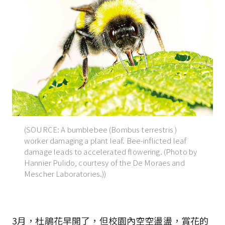
(SOURCE: A bumblebee (Bombus terrestris )
worker damaging a plant leaf. Bee-inflicted leaf
damage leads to accelerated flowering. (Photo by
Hannier Pulido, courtesy of the De Moraes and
Mescher Laboratories.))
3月，杜鵑花早開了，但校園內空空盪盪，賞花的