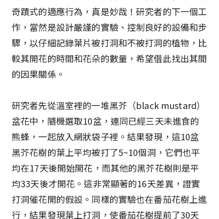
奇蹟式的適應行為，真是妙哉！研究者的下一個工
作，當然是設計嚴謹的實驗、控制良好的設備和步
驟，以仔細記錄葉片被打洞和不被打洞的植物，比
較其開花的時間和花朵的數量，希望借此找出其間
的因果關係。
研究者先從溫室裡的一堆黑芥（black mustard）
盆花中，隨機選取10盆，連同已經三天未進食的
熊蜂，一起放入網狀袋子裡。結果發現，這10盆
黑芥花樹的葉上平均被打了5~10個洞，它們也平
均在17天後開始開花，而其他的黑芥花樹則是平
均33天後才開花。這非常顯著的16天差異，證實
打洞催花開的假設。同樣的實驗也在番茄花樹上進
行，結果發現葉上打洞，使番茄花樹提前了30天