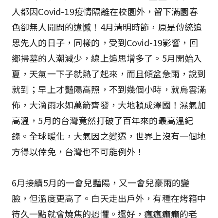
人都因Covid-19疫情隔離在校園外，留下滿園春
色卻無人聞問的遺憾！4月清明時節，原是傳統追
思先人的日子，同樣的，受到Covid-19影響，回
鄉掃墓的人潮減少，線上追思增多了。5月開始入
夏，天氣一下子就熱了起來，而且傾盆急雨，說到
就到；早上才豔陽高照，不到幾個小時，就烏雲滿
佈，大滴雨水如萬箭齊發，大地頓成澤國！濕氣加
高溫，5月的台灣竟然打破了百年來的最高溫紀
錄。全球暖化，大氣因之變遷，世界上沒有一個地
方得以倖免，台灣也不可能例外！
6月接續5月的一會兒豔陽，又一會兒豪雨的變
臉，但溫度更高了。白天走出戶外，有種在烤箱中
待久一點就會燒焦的恐懼。還好，瘋瘋癲癲的老