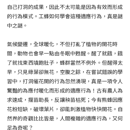
自己打洞的成果，因此不太可能是因為有效而形成
的行為模式。工蜂如何學會這種適應行為，真是謎
中之謎。
氣候變遷，全球暖化，不但打亂了植物的開花時
間，動物也會早一點由冬眠中甦醒。醒了就餓，餓
了就找東西填飽肚子，蜂群當然不例外。但醒得太
早，只見綠葉卻無花，空腹之餘，在嘗試錯誤的學
習中，打洞催花開的行為忽然湧現，真是一項令人
驚豔的為應付暖化而形成的適應行為！古有農人為
求速成，揠苗助長，反讓秧苗枯死；今有熊蜂因應
花粉短缺，破壞葉片，卻能刺激植物快快開花。自
然界的奇觀比比皆是，人間複雜的適應行為，又何
足為奇呢？