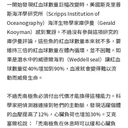
一開始發現紅血球數量巨幅改變時，美國斯克里普
斯海洋學研究所（Scripps Institution of
Oceanography）海洋生物學家庫伊曼（Gerald
Kooyman）感到驚訝。不過沒有參與這項研究的
庫伊曼評論，這些魚的紅血球數量本來就不多，要
維持三倍的紅血球數量在體內循環，並不困難。如
果是潛水中的威德爾海豹（Weddell seal）讓紅血
球數量從40%增加到90%，血液就會變得難以流
動而威脅生命。
不過禿南極魚必須付出代價才能換得這種能力。科
學家把偵測器連接到牠們的主動脈，發現活躍個體
的血壓提高了12%，心臟負荷也增加30%。艾克
塞爾松說：「禿南極魚在休息時可以緩和心臟負