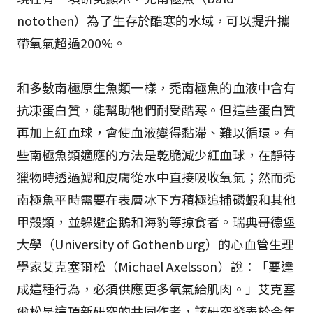
notothen）為了生存於酷寒的水域，可以提升攜
帶氧氣超過200%。
和多數南極原生魚類一樣，禿南極魚的血液中含有
抗凍蛋白質，能幫助牠們耐受酷寒。但這些蛋白質
再加上紅血球，會使血液變得黏滯、難以循環。有
些南極魚類適應的方法是乾脆減少紅血球，在靜待
獵物時透過鰓和皮膚從水中直接吸收氧氣；然而禿
南極魚平時需要在表層冰下方積極追捕磷蝦和其他
甲殼類，並躲避企鵝和海豹等掠食者。瑞典哥德堡
大學（University of Gothenburg）的心血管生理
學家艾克塞爾松（Michael Axelsson）說：「要達
成這種行為，必須供應更多氧氣給肌肉。」艾克塞
爾松是這項新研究的共同作者，該研究發表於今年