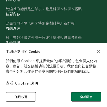
總編輯的話
我是企業家，也是科學人
科學人觀點
精彩內容
封面故事
科學人新聞
特別企劃
科學人新鮮報
思想漫遊
形上集
教科書之外
機器思維
科學棋談
媒事多科學
生命科學
醫學
古生物
心理學
生態學
本網站使用的 Cookie
物質世界
我們使用 Cookies 來提供最佳的網站體驗，包含個人化內
物理
化學
地球科學
天文
容、廣告、社交媒體功能與流量分析。我們也向社交媒體、
廣告和分析合作伙伴分享有關您使用我們網站的資訊。
查看 Cookie 說明
僅限必須
全部同意
© SCIENTIFIC AMERICAN, A DIVISION OF NATURE
AMERICA, INC.ALL RIGHTS RESERVED.