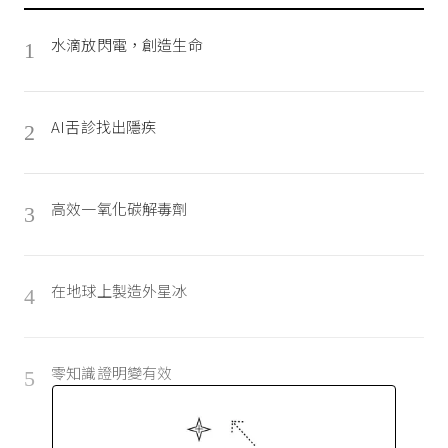
水滴放閃電，創造生命
1
AI舌診找出隱疾
2
高效一氧化碳解毒劑
3
在地球上製造外星冰
4
零知識證明變有效
5