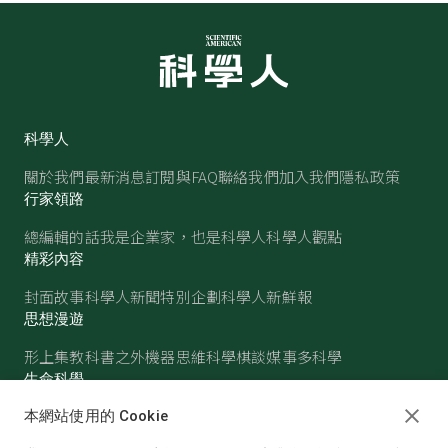
科學人
關於我們
最新消息
訂閱與FAQ
聯絡我們
加入我們
隱私政策
行家領路
總編輯的話
我是企業家，也是科學人
科學人觀點
精彩內容
封面故事
科學人新聞
特別企劃
科學人新鮮報
思想漫遊
形上集
教科書之外
機器思維
科學棋談
媒事多科學
生命科學
醫學
古生物
心理學
生態學
本網站使用的 Cookie
物質世界