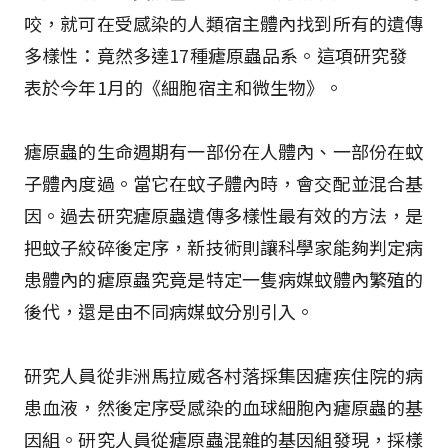
咬，就可在受感染的人類宿主體內找到所有的遺傳
多樣性：竟然多達17種瘧原蟲品系。這項研究發
表於今年1月的《細胞宿主和微生物》。
瘧原蟲的生命週期有一部份在人體內、一部份在蚊
子體內度過。當它在蚊子體內時，會交配並混合基
因。過去研究瘧原蟲遺傳多樣性最有效的方法，是
把蚊子絞碎後定序，新技術則讓科學家能夠判定病
患體內的瘧原蟲究竟是特定一隻病媒蚊體內繁殖的
後代，還是由不同病媒蚊分別引入。
研究人員從非洲馬拉威各村落採集因瘧疾住院的病
患血液，然後定序受感染的血球細胞內瘧原蟲的基
因組。研究人員從瘧原蟲混雜的基因組發現，採樣