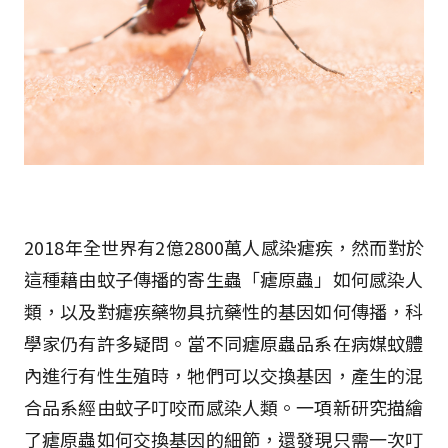
2018年全世界有2億2800萬人感染瘧疾，然而對於
這種藉由蚊子傳播的寄生蟲「瘧原蟲」如何感染人
類，以及對瘧疾藥物具抗藥性的基因如何傳播，科
學家仍有許多疑問。當不同瘧原蟲品系在病媒蚊體
內進行有性生殖時，牠們可以交換基因，產生的混
合品系經由蚊子叮咬而感染人類。一項新研究描繪
了瘧原蟲如何交換基因的細節，還發現只需一次叮