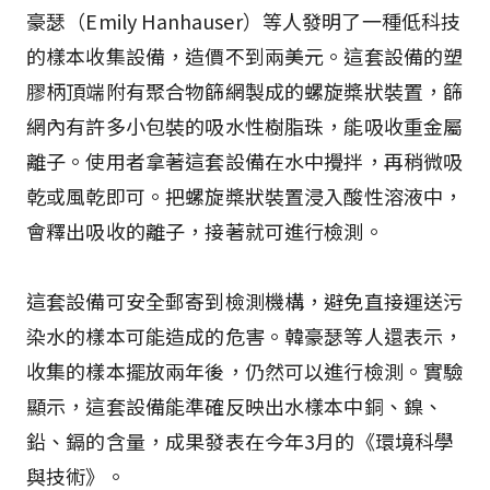
豪瑟（Emily Hanhauser）等人發明了一種低科技
的樣本收集設備，造價不到兩美元。這套設備的塑
膠柄頂端附有聚合物篩網製成的螺旋槳狀裝置，篩
網內有許多小包裝的吸水性樹脂珠，能吸收重金屬
離子。使用者拿著這套設備在水中攪拌，再稍微吸
乾或風乾即可。把螺旋槳狀裝置浸入酸性溶液中，
會釋出吸收的離子，接著就可進行檢測。
這套設備可安全郵寄到檢測機構，避免直接運送污
染水的樣本可能造成的危害。韓豪瑟等人還表示，
收集的樣本擺放兩年後，仍然可以進行檢測。實驗
顯示，這套設備能準確反映出水樣本中銅、鎳、
鉛、鎘的含量，成果發表在今年3月的《環境科學
與技術》。