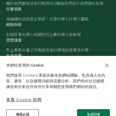
關於我們
最新消息
訂閱與FAQ
聯絡我們
加入我們
隱私政策
行家領路
總編輯的話
我是企業家，也是科學人
科學人觀點
精彩內容
封面故事
科學人新聞
特別企劃
科學人新鮮報
思想漫遊
形上集
教科書之外
機器思維
科學棋談
媒事多科學
生命科學
醫學
古生物
心理學
生態學
本網站使用的 Cookie
物質世界
我們使用 Cookies 來提供最佳的網站體驗，包含個人化內
物理
化學
地球科學
天文
容、廣告、社交媒體功能與流量分析。我們也向社交媒體、
廣告和分析合作伙伴分享有關您使用我們網站的資訊。
查看 Cookie 說明
僅限必須
全部同意
© SCIENTIFIC AMERICAN, A DIVISION OF NATURE