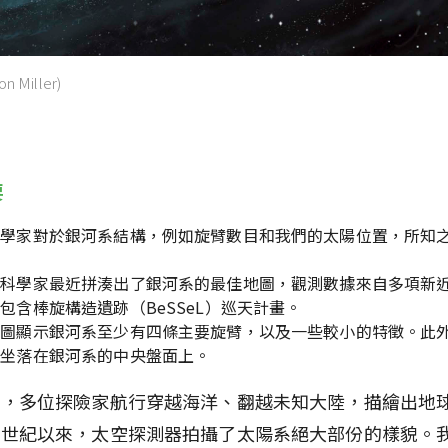
on Miller)
要
文學家對於銀河系結構，例如旋臂數目和我們的太陽位置，所知
。
過科學家最近拼湊出了銀河系的最佳地圖，觀測數據來自多項新
包含棒旋構造遺跡（BeSSeL）巡天計畫。
地圖顯示銀河系至少有四條主要旋臂，以及一些較小的特徵。此
就坐落在銀河系的中央盤面上。
前，多位探險家航行穿越海洋、翻越未知大陸，描繪出地
個世紀以來，太空探測器拍攝了太陽系絕大部份的樣貌。