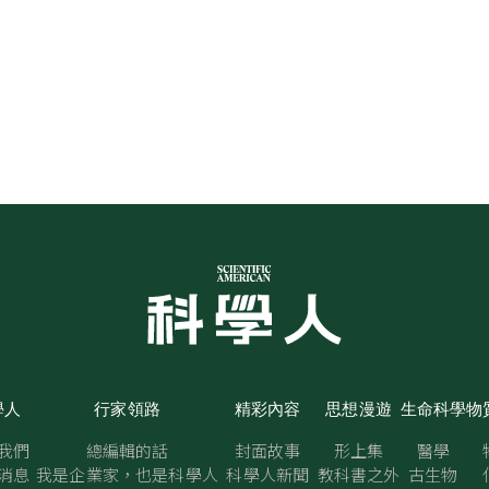
學人
行家領路
精彩內容
思想漫遊
生命科學
物
我們
總編輯的話
封面故事
形上集
醫學
消息
我是企業家，也是科學人
科學人新聞
教科書之外
古生物