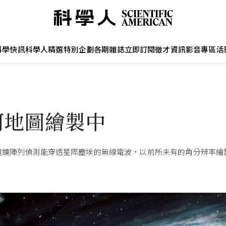
科學快訊
科學人精選
特別企劃
各期雜誌
立即訂閱
徵才資訊
影音專區
活
河地圖繪製中
遠鏡陣列偵測能穿透星際塵埃的無線電波，以前所未有的角分辨率繪