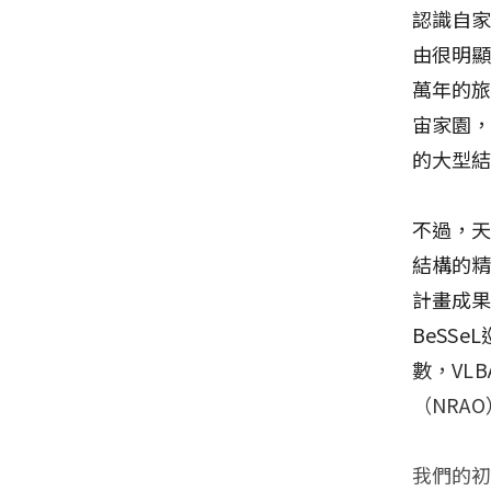
認識自
由很明
萬年的
宙家園
的大型
不過，
結構的
計畫成果
BeSS
數，VL
（NRA
我們的