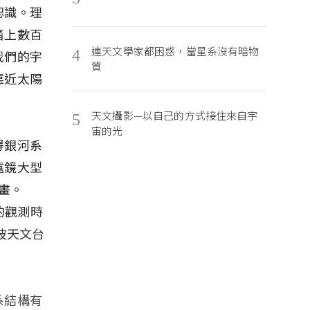
認識。理
踏上數百
連天文學家都困惑，當星系沒有暗物
4
我們的宇
質
靠近太陽
天文攝影—以自己的方式接住來自宇
5
宙的光
得銀河系
遠鏡大型
畫。
時的觀測時
波天文台
系結構有