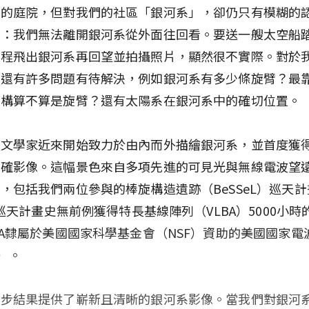
家的庭院，但對我們的社區「銀河系」，卻仍只有模糊的
顯：我們無法離開銀河系從外面往回看。要送一艘太空船
旅程飛出銀河系再回望並拍攝照片，顯然很不實際。對於
，還有許多問題有待解決，例如銀河系有多少條旋臂？最
結構算不算是旋臂？還有太陽系在銀河系中的確切位置。
天文學家近來開始致力於由內而外描繪銀河系，並首度獲
精確影像。這幅景色來自多項先進的可見光與無線電波望
，包括我們兩位參與的棒旋構造遺跡（BeSSeL）巡天計
eL巡天計畫史無前例獲得特長基線陣列（VLBA）5000小
BA隸屬於美國國家科學基金會（NSF）資助的美國國家電
O）。
初步結果提供了嶄新且清晰的銀河系影像。當我們對銀河