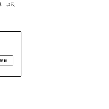
構，以及
費解鎖