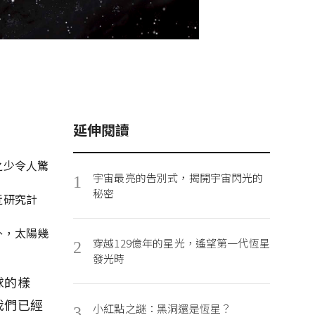
延伸閱讀
之少令人驚
宇宙最亮的告別式，揭開宇宙閃光的
1
秘密
近研究計
外，太陽幾
穿越129億年的星光，遙望第一代恆星
2
發光時
球的樣
我們已經
小紅點之謎：黑洞還是恆星？
3