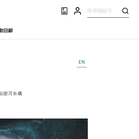
動回顧
EN
製銀河系構