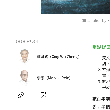
(Illustration by R
2020.07.04
重點提
鄭興武（Xing Wu Zheng）
天
訝
不
畫，
李德（Mark J. Reid）
該
乎
數百年
貌；半