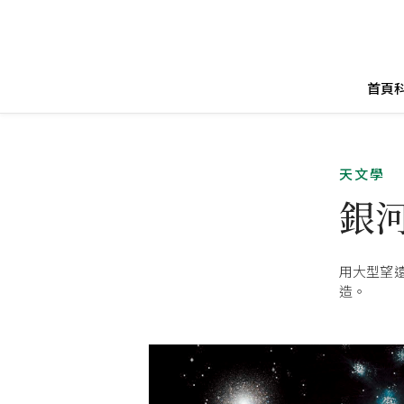
首頁
天文學
銀
用大型望
造。