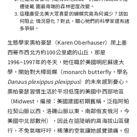
遷徙範 圍最南端的森林密度改變。
這種廣受北美大眾喜愛的蝴蝶究竟為何減少？該如
何阻止 情況惡化？對此，關心牠們的科學家還有諸
多爭辯。
生態學家奧柏豪瑟（Karen Oberhauser）爬上墨
西哥市西北方約100公里處的山丘，那是
1996~1997年的冬天，她任職於美國明尼蘇達大
學，開始對大樺斑蝶（monarch butterfly，學名
Danaus plexippus plexippus
）的未來感到憂心。
奧柏豪瑟習慣生活於平坦低窪的美國中西部地區
（Midwest，編按：美國建國初期舊稱，泛指阿帕
拉契山脈以西、洛磯山脈以東、南鄰俄亥俄河，今
美國中北部數州），因此在這陡峭的高海拔山區健
行，不免氣喘吁吁，稀薄的空氣讓她感覺頭痛。但