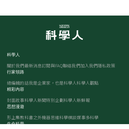
科學人
關於我們
最新消息
訂閱與FAQ
聯絡我們
加入我們
隱私政策
行家領路
總編輯的話
我是企業家，也是科學人
科學人觀點
精彩內容
封面故事
科學人新聞
特別企劃
科學人新鮮報
思想漫遊
形上集
教科書之外
機器思維
科學棋談
媒事多科學
生命科學