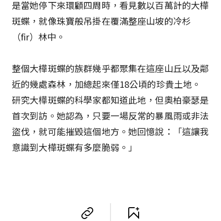
是當她停下來環顧四周時，看見數以百萬計的大樺
斑蝶，就像珠寶般吊掛在覆滿整座山坡的冷杉
（fir）林中。
整個大樺斑蝶的族群幾乎都聚集在這座山丘以及鄰
近的幾處森林，加總起來僅18公頃的珍貴土地。
研究大樺斑蝶的科學家都知道此地，但奧柏豪瑟是
首次到訪。她認為，只要一場反常的暴風雨或非法
盜伐，就可能摧毀這個地方。她回憶說：「這讓我
意識到大樺斑蝶有多麼脆弱。」