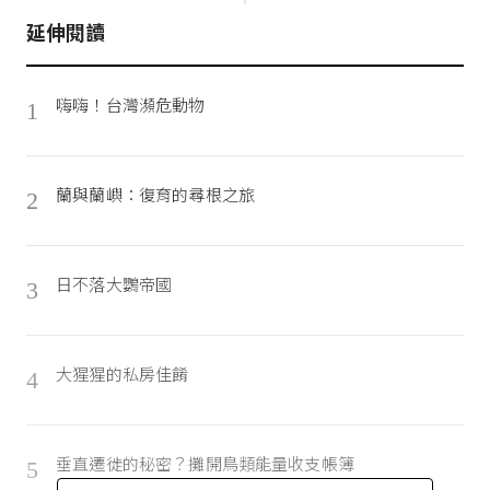
延伸閱讀
嗨嗨！台灣瀕危動物
1
蘭與蘭嶼：復育的尋根之旅
2
日不落大鸚帝國
3
大猩猩的私房佳餚
4
垂直遷徙的秘密？攤開鳥類能量收支帳簿
5