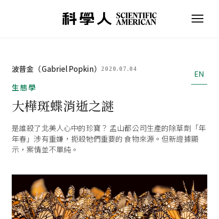
波普金（Gabriel Popkin）
2020.07.04
EN
生態學
大樺斑蝶消逝之謎
是誰殺了北美人心中的珍寶？ 孟山都公司生產的除草劑「年
年春」涉有重嫌，扼殺牠們重要的 食物來源。但新證據顯
示，案情並不單純。