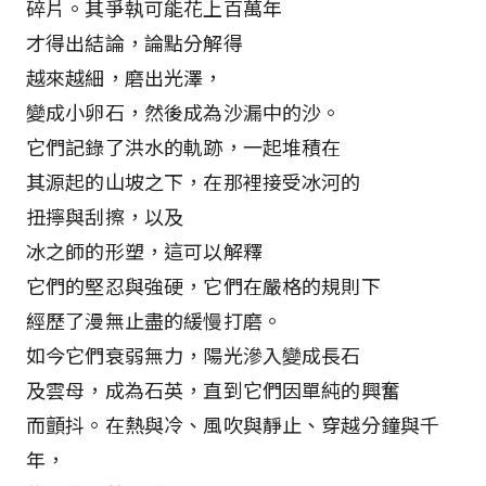
碎片。其爭執可能花上百萬年
才得出結論，論點分解得
越來越細，磨出光澤，
變成小卵石，然後成為沙漏中的沙。
它們記錄了洪水的軌跡，一起堆積在
其源起的山坡之下，在那裡接受冰河的
扭擰與刮擦，以及
冰之師的形塑，這可以解釋
它們的堅忍與強硬，它們在嚴格的規則下
經歷了漫無止盡的緩慢打磨。
如今它們衰弱無力，陽光滲入變成長石
及雲母，成為石英，直到它們因單純的興奮
而顫抖。在熱與冷、風吹與靜止、穿越分鐘與千
年，