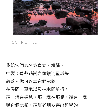
(JOHN LITTLE)
我給它們取名為直立、橫躺、
中裂：這些花崗岩像銀河星球般
散落。你可以靠它們認路，
在溪間、草地以及林木間前行。
這一塊在這兒，那一塊在那兒，還有一塊
與它倆比鄰，這群老朋友磨出哲學的