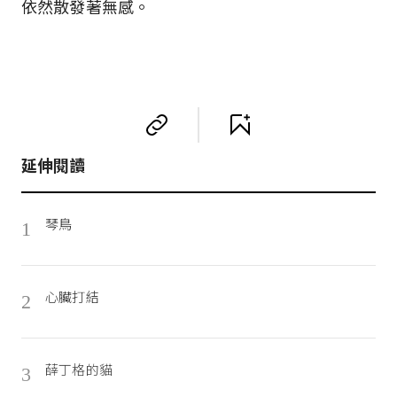
依然散發著無感。
延伸閱讀
琴鳥
1
心臟打結
2
薛丁格的貓
3