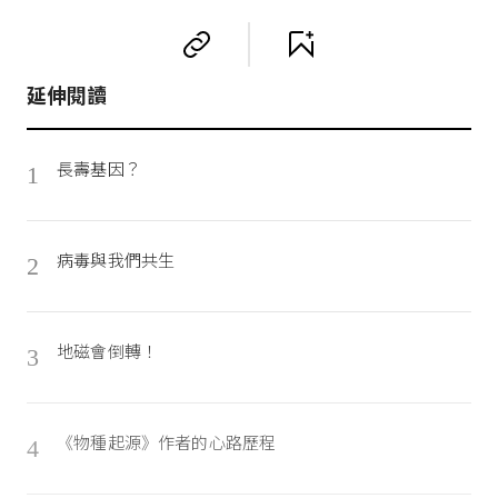
延伸閱讀
長壽基因？
1
病毒與我們共生
2
地磁會倒轉！
3
《物種起源》作者的心路歷程
4