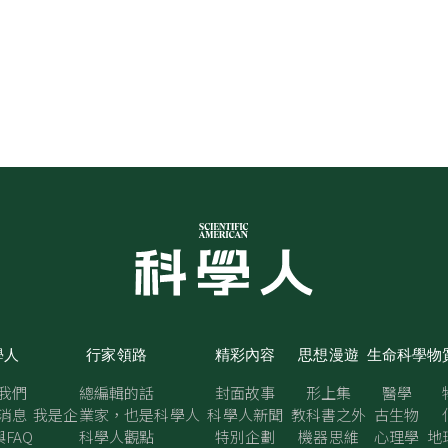
學人
行家領路
精彩內容
思想漫遊
生命科學
物
我們
總編輯的話
封面故事
形上集
醫學
消息
我是企業家，也是科學人
科學人新聞
教科書之外
古生物
FAQ
科學人觀點
特別企劃
機器思維
心理學
地