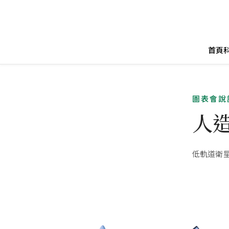
首頁
圖表會說
人
低軌道衛