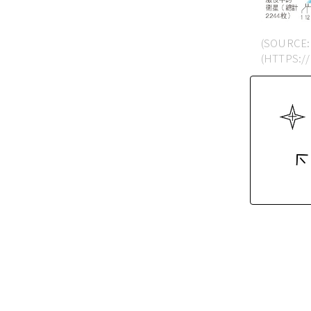
(SOURCE:
(HTTPS:/