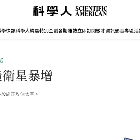
科學快訊
科學人精選
特別企劃
各期雜誌
立即訂閱
徵才資訊
影音專區
活
話
造衛星暴增
星設施正攻佔太空。