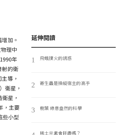
延伸閱讀
幅增加。
文物理中
飛蛾撲火的誘惑
1990年
1
發射的衛
司主導，
寄生蟲是操縱宿主的高手
2
k）衛星，
造衛星，
年，主要
樹葉 綠意盎然的科學
3
這些小型
稀土元素會耗盡嗎？
4