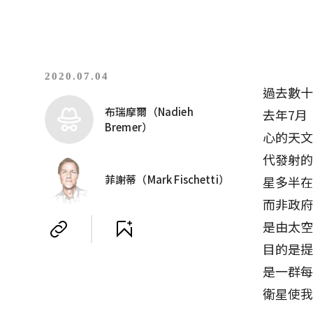
2020.07.04
過去數
布瑞摩爾（Nadieh
去年7月
Bremer）
心的天文物
代發射
菲謝蒂（Mark Fischetti）
星多半
而非政府
是由太空
目的是提
是一群每
衛星使