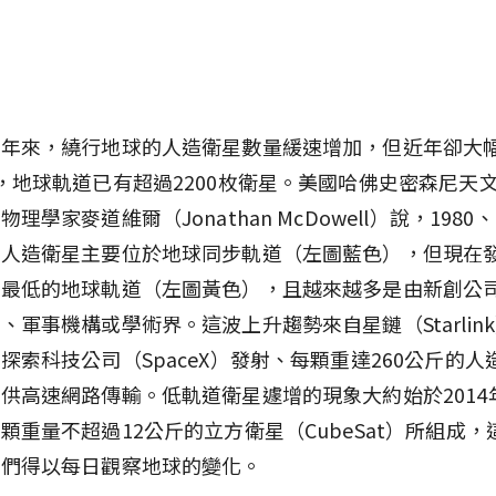
十年來，繞行地球的人造衛星數量緩速增加，但近年卻大
，地球軌道已有超過2200枚衛星。美國哈佛史密森尼天
理學家麥道維爾（Jonathan McDowell）說，1980、
的人造衛星主要位於地球同步軌道（左圖藍色），但現在
在最低的地球軌道（左圖黃色），且越來越多是由新創公
、軍事機構或學術界。這波上升趨勢來自星鏈（Starlin
探索科技公司（SpaceX）發射、每顆重達260公斤的人
供高速網路傳輸。低軌道衛星遽增的現象大約始於2014
顆重量不超過12公斤的立方衛星（CubeSat）所組成，
我們得以每日觀察地球的變化。