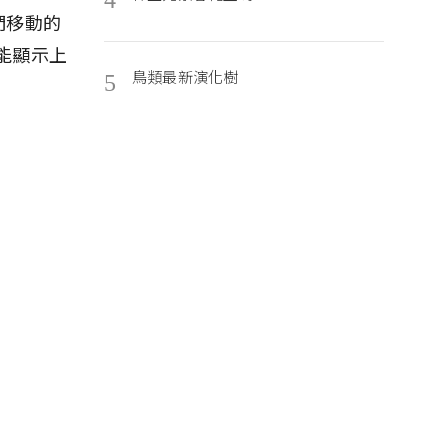
們移動的
還能顯示上
鳥類最新演化樹
5