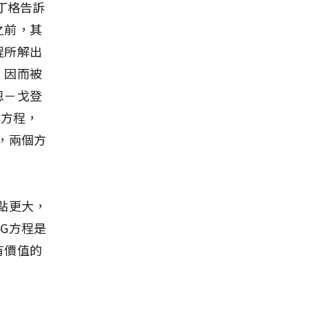
丁格告訴
之前，其
程所解出
，因而被
恩－戈登
G方程，
，兩個方
點更大，
G方程是
有價值的