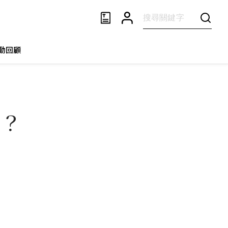
動回顧
美？