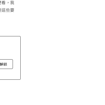
歷看，我
但這些要
費解鎖