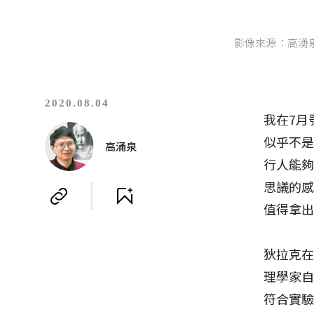
影像來源：高湧
2020.08.04
我在7月
似乎不
高涌泉
行人能
思議的
值得拿
狄拉克
理學家
符合實