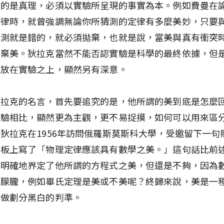
求的是真理，必須以實驗所呈現的事實為本。例如費曼在
定律時，就曾強調無論你所猜測的定律有多麼美妙，只要
猜測就是錯的，就必須拋棄，也就是說，當美與真有衝突
真棄美。狄拉克當然不能否認實驗是科學的最終依據，但
美放在實驗之上，顯然另有深意。
狄拉克的名言，首先要追究的是，他所謂的美到底是怎麼
實驗相比，顯然更為主觀，更不易捉摸，如何可以用來區
狄拉克在1956年訪問俄羅斯莫斯科大學，受邀留下一句
黑板上寫了「物理定律應該具有數學之美。」這句話比前
更明確地界定了他所謂的方程式之美，但還是不夠，因為
些朦朧，例如畢氏定理是美或不美呢？終歸來說，美是一
當做劃分黑白的判準。