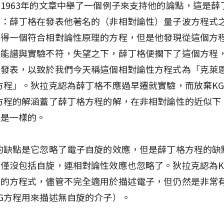
1963年的文章中舉了一個例子來支持他的論點，這是薛
事：薛丁格在發表他著名的（非相對論性）量子波方程式
推得一個符合相對論性原理的方程，但是他發現從這個方
子能譜與實驗不符，失望之下，薛丁格便擱下了這個方程
先發表，以致於我們今天稱這個相對論性方程式為「克萊
方程」。狄拉克認為薛丁格不應過早遷就實驗，而放棄K
方程的解涵蓋了薛丁格方程的解，在非相對論性的近似下
譜是一樣的。
的缺點是它忽略了電子自旋的效應，但是薛丁格方程的缺
僅沒包括自旋，連相對論性效應也忽略了。狄拉克認為K
麗的方程式，儘管不完全適用於描述電子，但仍然是非常
G方程用來描述無自旋的介子）。