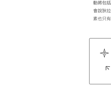
動將包
會說狄
素也只