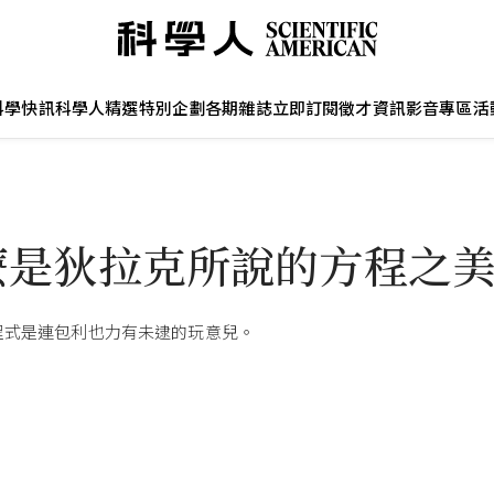
科學快訊
科學人精選
特別企劃
各期雜誌
立即訂閱
徵才資訊
影音專區
活
麼是狄拉克所說的方程之
程式是連包利也力有未逮的玩意兒。