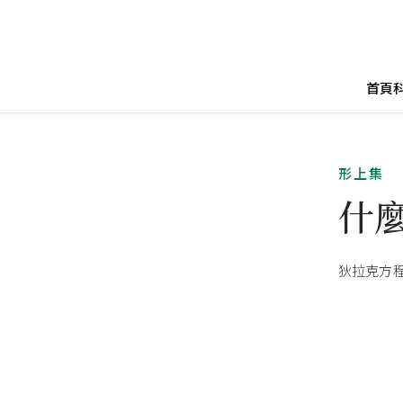
首頁
形上集
什
狄拉克方