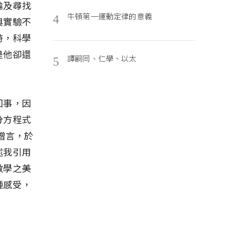
論及尋找
牛頓第一運動定律的意義
4
與實驗不
時，科學
是他卻還
譚嗣同、仁學、以太
5
回事，因
分方程式
贈言，於
述我引用
數學之美
種感受，