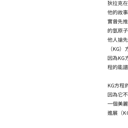
狄拉克在
他的故
實曾先
的氫原
他人搶
（KG）
因為KG
程的能
KG方程
因為它不
一個美
進展（K