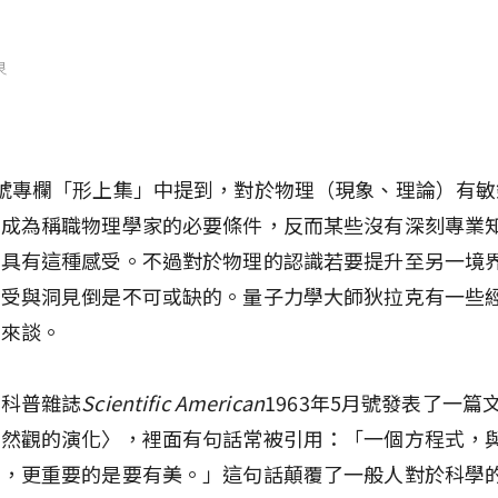
泉
號專欄「形上集」中提到，對於物理（現象、理論）有敏
是成為稱職物理學家的必要條件，反而某些沒有深刻專業
夠具有這種感受。不過對於物理的認識若要提升至另一境
感受與洞見倒是不可或缺的。量子力學大師狄拉克有一些
出來談。
在科普雜誌
Scientific American
1963年5月號發表了一篇
自然觀的演化〉，裡面有句話常被引用：「一個方程式，
驗，更重要的是要有美。」這句話顛覆了一般人對於科學