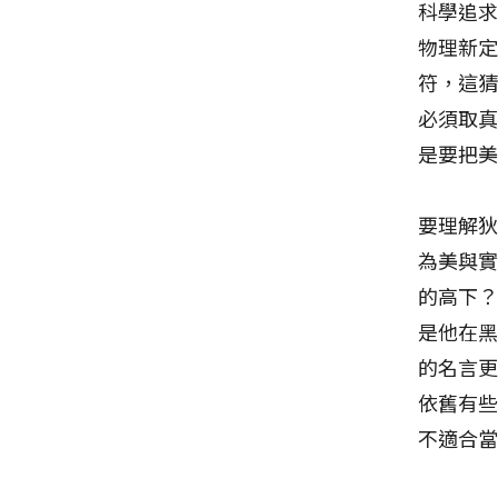
科學追
物理新
符，這
必須取
是要把
要理解
為美與
的高下？
是他在
的名言
依舊有
不適合