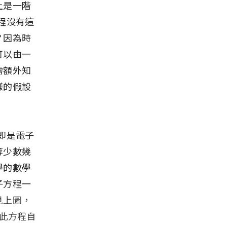
上是一階
程沒有這
？因為時
可以由一
需額外知
樣的假設
即是電子
等少數幾
學的數學
子方程一
見上圖，
。此方程自