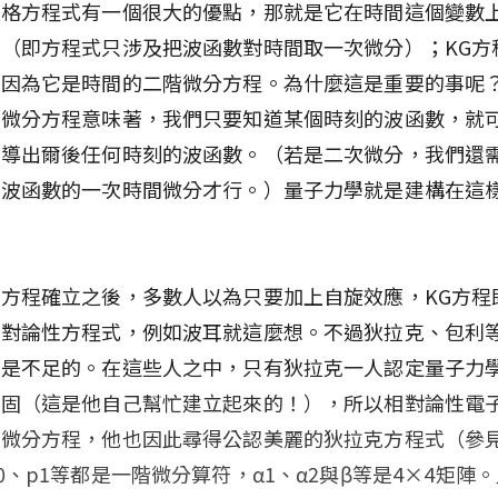
丁格方程式有一個很大的優點，那就是它在時間這個變數
（即方程式只涉及把波函數對時間取一次微分）；KG方
，因為它是時間的二階微分方程。為什麼這是重要的事呢
次微分方程意味著，我們只要知道某個時刻的波函數，就
推導出爾後任何時刻的波函數。（若是二次微分，我們還
刻波函數的一次時間微分才行。）量子力學就是建構在這
方程確立之後，多數人以為只要加上自旋效應，KG方程
相對論性方程式，例如波耳就這麼想。不過狄拉克、包利
這是不足的。在這些人之中，只有狄拉克一人認定量子力
穩固（這是他自己幫忙建立起來的！），所以相對論性電
階微分方程，他也因此尋得公認美麗的狄拉克方程式（參
0、p1等都是一階微分算符，α1、α2與β等是4×4矩陣