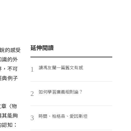
延伸閱讀
銳的感受
知識的外
讀馮友蘭一篇舊文有感
界，不可
1
經典例子
如何學習廣義相對論？
2
文章〈物
與其能夠
時間、柏格森、愛因斯坦
3
的認知：