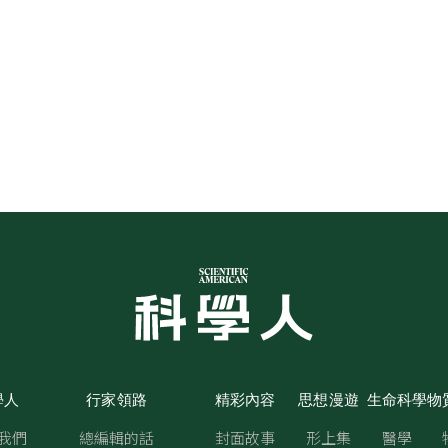
學人
行家領路
精彩內容
思想漫遊
生命科學
物
我們
總編輯的話
封面故事
形上集
醫學