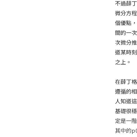
不過薛
微分方程
個優點
間的一
次微分
道某時
之上。
在薛丁格
遵循的
人知道
基礎很
定是一
其中的p