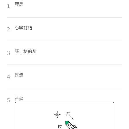
琴鳥
1
心臟打結
2
薛丁格的貓
3
匯流
4
苔蘚
5