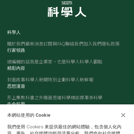
科學人
關於我們
最新消息
訂閱與FAQ
聯絡我們
加入我們
隱私政策
行家領路
總編輯的話
我是企業家，也是科學人
科學人觀點
精彩內容
封面故事
科學人新聞
特別企劃
科學人新鮮報
思想漫遊
形上集
教科書之外
機器思維
科學棋談
媒事多科學
生命科學
醫學
古生物
心理學
生態學
本網站使用的 Cookie
物質世界
我們使用 Cookies 來提供最佳的網站體驗，包含個人化內
物理
化學
地球科學
天文
容、廣告、社交媒體功能與流量分析。我們也向社交媒體、