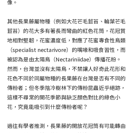
像。
其他長果藤屬物種（例如大花芒毛苣苔、輪葉芒毛
苣苔）的花大多有著長而彎曲的紅色花筒，花冠質
地相對堅韌，花蜜濃度低，對應了花蜜專食性鳥類
（specialist nectarivore）的嘴喙和吸食習性，而
被認為是由太陽鳥（Nectariniidae）傳播花粉。
然而，台灣並沒有太陽鳥，不禁讓人好奇此花形和
花色不同於同屬物種的長果藤在台灣是否有不同的
傳粉者；但冬季陰冷樹林下的傳粉昆蟲近乎絕跡，
這樣不尋常的開花季節與缺乏顏色對比的綠色小
花，究竟能吸引到什麼傳粉者呢？
過往有學者推測，長果藤的開放花冠筒有可能轉由