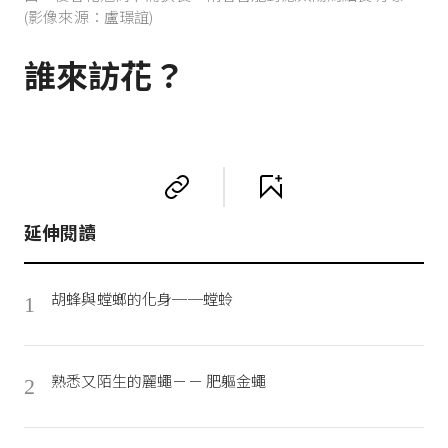
(影像來源：盧璟誼)
誰來訪花？  
延伸閱讀
胡蜂與螳螂的化身──螳蛉
1
熟悉又陌生的麗蠅－－ 肥軀金蠅
2