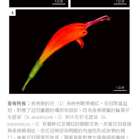
各有所長：
長果藤的花（1）為綠色略帶橘紅，花冠筒寬且
短，對應了冠羽畫眉的嘴部和頭部。同為長果藤屬的輪葉芒
毛苣苔（A. andersonii，2）和大花芒毛苣苔（A.
parasiticus，3）有著鮮紅至橘紅的顯眼花色，前者花冠長度
與長果藤相近，但花冠喉部有明顯的內縮而形成狹窄的開
口，後者花冠筒窄而狹長，兩者皆能對應太陽鳥細長嘴喙。