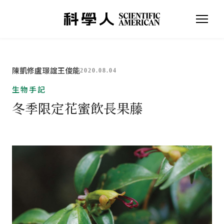
陳凱修
盧璟誼
王俊能
2020.08.04
生物手記
冬季限定花蜜飲長果藤