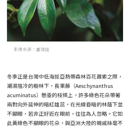
影像來源：盧璟誼
冬季正是台灣中低海拔亞熱帶森林百花蕭索之際，
潮濕陰冷的樹林下，長果藤（Aeschynanthus
acuminatus）懸垂的枝條上，許多綠色花朵帶著
兩對向外延伸的暗紅雄蕊，在光線昏暗的林蔭下並
不顯眼，若非正好近在眼前，往往為人忽略。它如
此黃綠色不顯眼的花朵，與亞洲大陸的親戚絲毫不