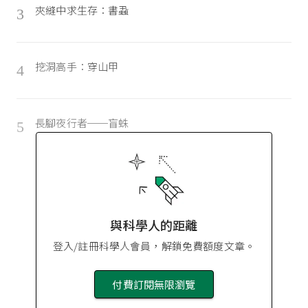
夾縫中求生存：書蝨
3
挖洞高手：穿山甲
4
長腳夜行者──盲蛛
5
與科學人的距離
登入/註冊科學人會員，解鎖免費額度文章。
付費訂閱無限瀏覽