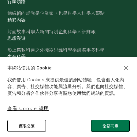
行家領路
總編輯的話
我是企業家，也是科學人
科學人觀點
精彩內容
封面故事
科學人新聞
特別企劃
科學人新鮮報
思想漫遊
形上集
教科書之外
機器思維
科學棋談
媒事多科學
生命科學
醫學
古生物
心理學
生態學
本網站使用的 Cookie
物質世界
我們使用 Cookies 來提供最佳的網站體驗，包含個人化內
物理
化學
地球科學
天文
容、廣告、社交媒體功能與流量分析。我們也向社交媒體、
廣告和分析合作伙伴分享有關您使用我們網站的資訊。
查看 Cookie 說明
僅限必須
全部同意
© SCIENTIFIC AMERICAN, A DIVISION OF NATURE
AMERICA, INC.ALL RIGHTS RESERVED.