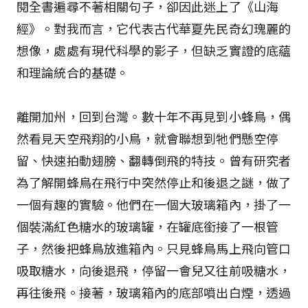
閱全書遍尋不著相關句子，卻因此迷上了《山海
經》。對我而言，它代表古代華夏先民奇幻瑰麗的
想像，處處有現代科學的影子，但缺乏實證的底蘊
和理論統合的基礎。
離開加州，回到台灣。數十年不再見到小蜂鳥，偶
然看見天空飛翔的小鳥，就會聯想到牠們懸空停
留、快速拍動翅膀、翻轉倒飛的特技。曾有研究者
為了解開蜂鳥在飛行中突然停止和後退之謎，做了
一個有趣的實驗。他們在一個大玻璃箱內，掛了一
個裝滿紅色糖水的玻璃罐，在罐底銜接了一根管
子，然後把蜂鳥放進箱內。只見蜂鳥馬上飛向管口
吸取糖水，向後退飛，停留一會兒又往前吸糖水，
再往後飛。接著，玻璃箱內的底部噴出白煙，透過