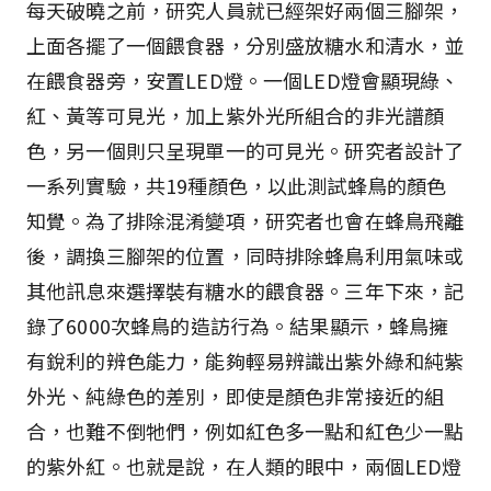
每天破曉之前，研究人員就已經架好兩個三腳架，
上面各擺了一個餵食器，分別盛放糖水和清水，並
在餵食器旁，安置LED燈。一個LED燈會顯現綠、
紅、黃等可見光，加上紫外光所組合的非光譜顏
色，另一個則只呈現單一的可見光。研究者設計了
一系列實驗，共19種顏色，以此測試蜂鳥的顏色
知覺。為了排除混淆變項，研究者也會在蜂鳥飛離
後，調換三腳架的位置，同時排除蜂鳥利用氣味或
其他訊息來選擇裝有糖水的餵食器。三年下來，記
錄了6000次蜂鳥的造訪行為。結果顯示，蜂鳥擁
有銳利的辨色能力，能夠輕易辨識出紫外綠和純紫
外光、純綠色的差別，即使是顏色非常接近的組
合，也難不倒牠們，例如紅色多一點和紅色少一點
的紫外紅。也就是說，在人類的眼中，兩個LED燈