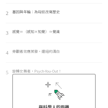
基因與年輪：為匈奴改寫歷史
2
感覺＝（感知×知覺）≃覺識
3
旁觀者效應蒸發，還紐約清白
4
旋轉女舞者，Psych-You-Out！
5
與科學人的距離