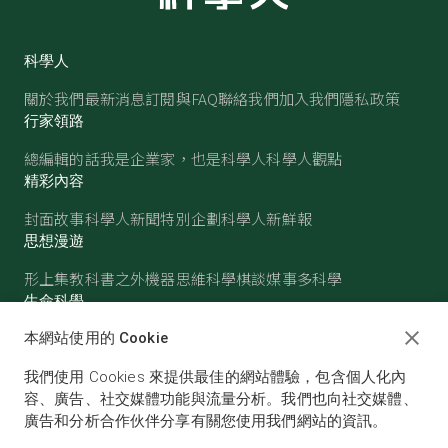
科學人
關於我們
最新消息
訂閱與FAQ
聯絡我們
加入我們
隱私政策
行家領路
總編輯的話
我是企業家，也是科學人
科學人觀點
精彩內容
封面故事
科學人新聞
特別企劃
科學人新鮮報
思想漫遊
形上集
教科書之外
機器思維
科學棋談
媒事多科學
生命科學
醫學
古生物
心理學
生態學
本網站使用的 Cookie
物質世界
我們使用 Cookies 來提供最佳的網站體驗，包含個人化內
物理
化學
地球科學
天文
容、廣告、社交媒體功能與流量分析。我們也向社交媒體、
廣告和分析合作伙伴分享有關您使用我們網站的資訊。