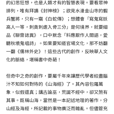
的幻思狂想，也是人類才有的智慧表現。要看眾神
排列，唯有拜讀《封神榜》；欲見水漫金山寺的蝦
兵蟹將，只有一窺《白蛇傳》；想體會「寫鬼寫妖
高人一等，刺貪刺虐入骨三分」是何境界，就要細
品《聊齋誌異》，口中默念「料應厭作人間語，愛
聽秋墳鬼唱詩」。如果要知道官場文化，那不妨翻
一翻《儒林外史》！這些古代的創作，反映華人文
化的脈絡，堪稱書中奇葩！
但奇中之奇的創作，要屬千年來讓歷代學者絞盡腦
汁不知如何對待的《山海經》了。其內容包羅萬
象，似假還真；講古論巫，荒誕不經中，卻又煞有
其事。既稱山海，當然是一本記述地理的著作，分
山經及海經，所記載的事物廣泛而雜亂。但儘管充