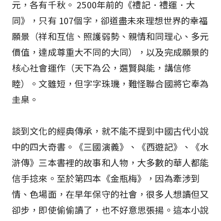
元，各有千秋。 2500年前的《禮記．禮運．大
同》，只有 107個字，卻道盡未來理想世界的幸福
願景（祥和互信、照護弱勢、親情和同理心、多元
價值，達成尊重大不同的大同），以及完成願景的
核心社會運作（天下為公，選賢與能，講信修
睦）。文雖短，但字字珠璣，難怪聯合國將它奉為
圭臬。
談到文化的經典傳承，就不能不提到中國古代小說
中的四大奇書。《三國演義》、《西遊記》、《水
滸傳》三本書裡的故事和人物，大多數的華人都能
信手捻來。至於第四本《金瓶梅》，因為牽涉到
情、色場面，在早年保守的社會，很多人想讀但又
卻步，即使偷偷讀了，也不好意思張揚。這本小說