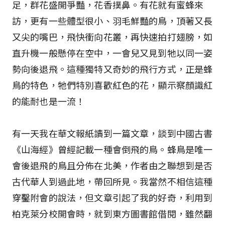
足，群花盛開爭豔，花香撲鼻。有花就有蜜蜂來
訪，更有一些體型很小、羽毛鮮豔的鳥，頂著又長
又尖的嘴巴，飛快衝向花叢，再快速拍打翅膀，如
直升機一般懸停在空中，一會兒又見到牠以同一姿
勢向後退飛。這種獨特又奇妙的飛行方式，正是蜂
鳥的特色，牠們特別喜歡紅色的花，顯示察顏識紅
的能耐也是一流！
有一天我在華文報紙讀到一篇文章，談到中國古書
《山海經》曾經記載一種會倒飛的鳥。蜂鳥是唯一
會後退飛的鳥且分佈在北美，作者由之聯想到是否
古代華人到過此地，帶回所見。我當然不相信這種
穿鑿附會的說法，但文章引起了我的好奇，利用到
柏克萊分校開會時，就到東方圖書館借閱，雖然翻