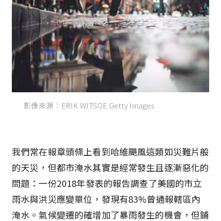
影像來源：ERIK WITSOE Getty Images
我們常在報章頭條上看到哈維颶風這類如災難片般
的天災，但都市淹水其實是經常發生且逐漸惡化的
問題：一份2018年發表的報告調查了美國的市立
雨水與洪災應變單位，發現有83%曾通報轄區內
淹水。氣候變遷的確增加了暴雨發生的機會，但鋪