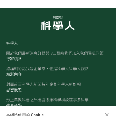
科學人
關於我們
最新消息
訂閱與FAQ
聯絡我們
加入我們
隱私政策
行家領路
總編輯的話
我是企業家，也是科學人
科學人觀點
精彩內容
封面故事
科學人新聞
特別企劃
科學人新鮮報
思想漫遊
形上集
教科書之外
機器思維
科學棋談
媒事多科學
生命科學
醫學
古生物
心理學
生態學
本網站使用的 Cookie