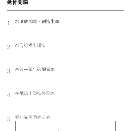
延伸閱讀
水滴放閃電，創造生命
1
AI舌診找出隱疾
2
高效一氧化碳解毒劑
3
在地球上製造外星冰
4
零知識證明變有效
5