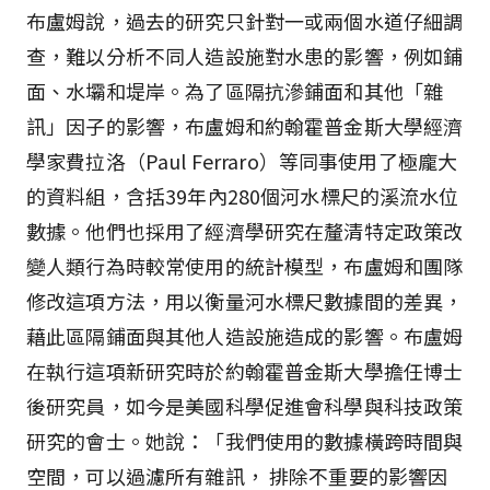
布盧姆說，過去的研究只針對一或兩個水道仔細調
查，難以分析不同人造設施對水患的影響，例如鋪
面、水壩和堤岸。為了區隔抗滲鋪面和其他「雜
訊」因子的影響，布盧姆和約翰霍普金斯大學經濟
學家費拉洛（Paul Ferraro）等同事使用了極龐大
的資料組，含括39年內280個河水標尺的溪流水位
數據。他們也採用了經濟學研究在釐清特定政策改
變人類行為時較常使用的統計模型，布盧姆和團隊
修改這項方法，用以衡量河水標尺數據間的差異，
藉此區隔鋪面與其他人造設施造成的影響。布盧姆
在執行這項新研究時於約翰霍普金斯大學擔任博士
後研究員，如今是美國科學促進會科學與科技政策
研究的會士。她說：「我們使用的數據橫跨時間與
空間，可以過濾所有雜訊， 排除不重要的影響因