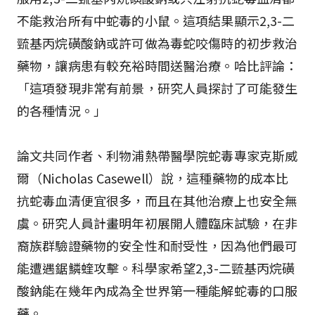
不能救治所有中蛇毒的小鼠。這項結果顯示2,3-二
巰基丙烷磺酸鈉或許可做為毒蛇咬傷時的初步救治
藥物，讓病患有較充裕時間送醫治療。哈比評論：
「這項發現非常有前景，研究人員探討了可能發生
的各種情況。」
論文共同作者、利物浦熱帶醫學院蛇毒專家克斯威
爾（Nicholas Casewell）說，這種藥物的成本比
抗蛇毒血清便宜很多，而且在其他治療上也安全無
虞。研究人員計畫明年初展開人體臨床試驗，在非
裔族群驗證藥物的安全性和耐受性，因為他們最可
能遭遇鋸鱗蝰攻擊。科學家希望2,3-二巰基丙烷磺
酸鈉能在幾年內成為全世界第一種能解蛇毒的口服
藥。