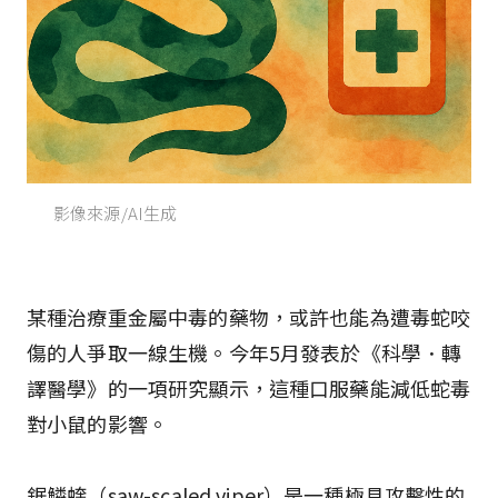
影像來源/AI生成
某種治療重金屬中毒的藥物，或許也能為遭毒蛇咬
傷的人爭取一線生機。今年5月發表於《科學．轉
譯醫學》的一項研究顯示，這種口服藥能減低蛇毒
對小鼠的影響。
鋸鱗蝰（saw-scaled viper）是一種極具攻擊性的