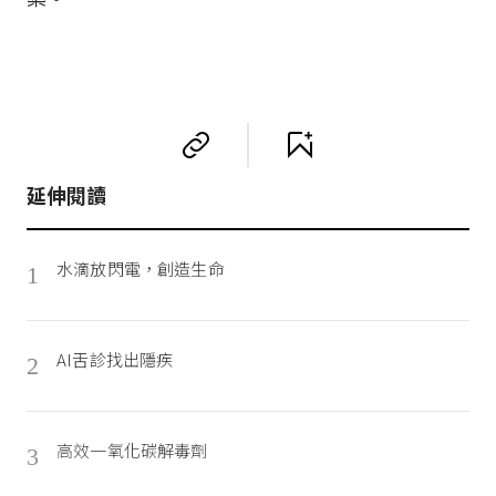
延伸閱讀
水滴放閃電，創造生命
1
AI舌診找出隱疾
2
高效一氧化碳解毒劑
3