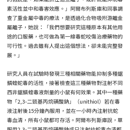
素活性並中和毒害效應。」阿爾布列斯庫和同事調
查了重金屬中毒的療法，是透過化合物吸附游離金
屬離子，她說：「我們想要研究這種原本有其他用
途的口服藥，也可做為第一線毒蛇咬傷治療藥物的
可行性。過去雖有人提出這個想法，卻未能完整發
展。」
研究人員在試驗時發現三種相關藥物能抑制多種鋸
鱗蝰蛇毒的活性，接著檢查這三種藥物對注射不同
西非鋸鱗蝰毒液劑量的小鼠有何效果。其中一種藥
物「2,3-二巰基丙烷磺酸鈉」（unithiol）若在毒
液注射後15分鐘內服用，並在一小時內注射抗蛇
毒血清，所有小鼠都可存活。阿爾布列斯庫說，單
服用2,3-二巰基丙烷磺酸鈉或只注射抗蛇毒血清都