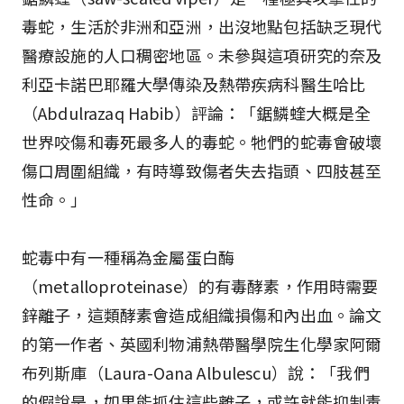
毒蛇，生活於非洲和亞洲，出沒地點包括缺乏現代
醫療設施的人口稠密地區。未參與這項研究的奈及
利亞卡諾巴耶羅大學傳染及熱帶疾病科醫生哈比
（Abdulrazaq Habib）評論：「鋸鱗蝰大概是全
世界咬傷和毒死最多人的毒蛇。牠們的蛇毒會破壞
傷口周圍組織，有時導致傷者失去指頭、四肢甚至
性命。」
蛇毒中有一種稱為金屬蛋白酶
（metalloproteinase）的有毒酵素，作用時需要
鋅離子，這類酵素會造成組織損傷和內出血。論文
的第一作者、英國利物浦熱帶醫學院生化學家阿爾
布列斯庫（Laura-Oana Albulescu）說：「我們
的假說是，如果能抓住這些離子，或許就能抑制毒