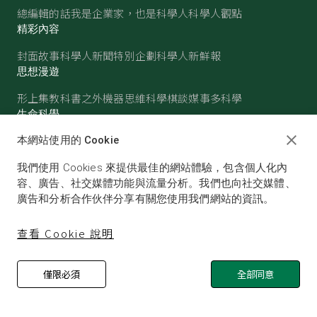
總編輯的話
我是企業家，也是科學人
科學人觀點
精彩內容
封面故事
科學人新聞
特別企劃
科學人新鮮報
思想漫遊
形上集
教科書之外
機器思維
科學棋談
媒事多科學
生命科學
醫學
古生物
心理學
生態學
本網站使用的 Cookie
物質世界
我們使用 Cookies 來提供最佳的網站體驗，包含個人化內
物理
化學
地球科學
天文
容、廣告、社交媒體功能與流量分析。我們也向社交媒體、
廣告和分析合作伙伴分享有關您使用我們網站的資訊。
查看 Cookie 說明
僅限必須
全部同意
© SCIENTIFIC AMERICAN, A DIVISION OF NATURE
AMERICA, INC.ALL RIGHTS RESERVED.