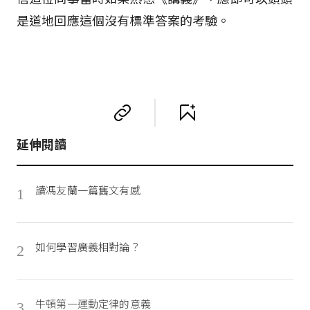
是道地回應這個沒有標準答案的考驗。
延伸閱讀
讀馮友蘭一篇舊文有感
1
如何學習廣義相對論？
2
牛頓第一運動定律的意義
3