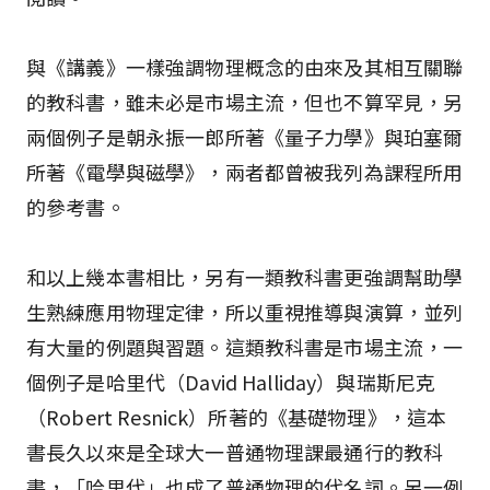
與《講義》一樣強調物理概念的由來及其相互關聯
的教科書，雖未必是市場主流，但也不算罕見，另
兩個例子是朝永振一郎所著《量子力學》與珀塞爾
所著《電學與磁學》，兩者都曾被我列為課程所用
的參考書。
和以上幾本書相比，另有一類教科書更強調幫助學
生熟練應用物理定律，所以重視推導與演算，並列
有大量的例題與習題。這類教科書是市場主流，一
個例子是哈里代（David Halliday）與瑞斯尼克
（Robert Resnick）所著的《基礎物理》，這本
書長久以來是全球大一普通物理課最通行的教科
書，「哈里代」也成了普通物理的代名詞。另一例