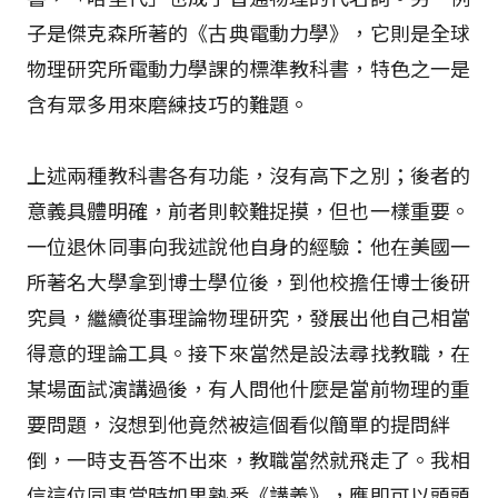
子是傑克森所著的《古典電動力學》，它則是全球
物理研究所電動力學課的標準教科書，特色之一是
含有眾多用來磨練技巧的難題。
上述兩種教科書各有功能，沒有高下之別；後者的
意義具體明確，前者則較難捉摸，但也一樣重要。
一位退休同事向我述說他自身的經驗：他在美國一
所著名大學拿到博士學位後，到他校擔任博士後研
究員，繼續從事理論物理研究，發展出他自己相當
得意的理論工具。接下來當然是設法尋找教職，在
某場面試演講過後，有人問他什麼是當前物理的重
要問題，沒想到他竟然被這個看似簡單的提問絆
倒，一時支吾答不出來，教職當然就飛走了。我相
信這位同事當時如果熟悉《講義》，應即可以頭頭