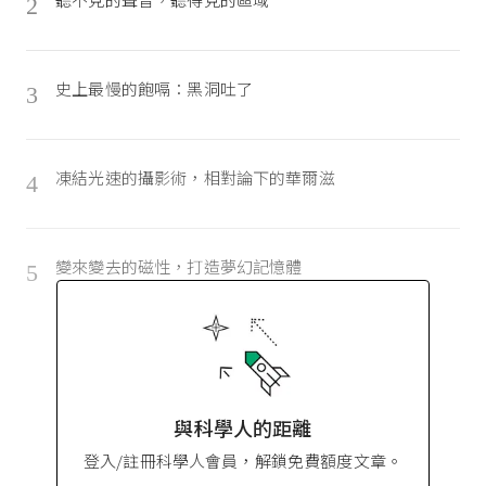
2
史上最慢的飽嗝：黑洞吐了
3
凍結光速的攝影術，相對論下的華爾滋
4
變來變去的磁性，打造夢幻記憶體
5
與科學人的距離
登入/註冊科學人會員，解鎖免費額度文章。