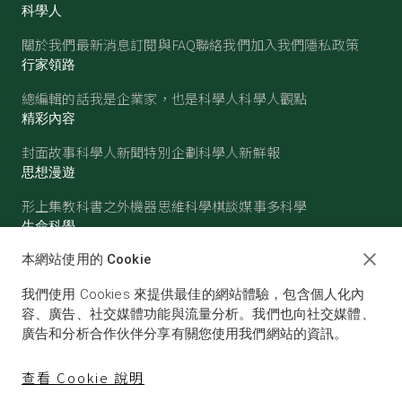
科學人
關於我們
最新消息
訂閱與FAQ
聯絡我們
加入我們
隱私政策
行家領路
總編輯的話
我是企業家，也是科學人
科學人觀點
精彩內容
封面故事
科學人新聞
特別企劃
科學人新鮮報
思想漫遊
形上集
教科書之外
機器思維
科學棋談
媒事多科學
生命科學
醫學
古生物
心理學
生態學
本網站使用的 Cookie
物質世界
我們使用 Cookies 來提供最佳的網站體驗，包含個人化內
物理
化學
地球科學
天文
容、廣告、社交媒體功能與流量分析。我們也向社交媒體、
廣告和分析合作伙伴分享有關您使用我們網站的資訊。
查看 Cookie 說明