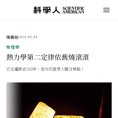
陳義裕
2020.09.04
物理學
熱力學第二定律依舊燒滾滾
它出爐將近200年，如今仍是眾人關注焦點！